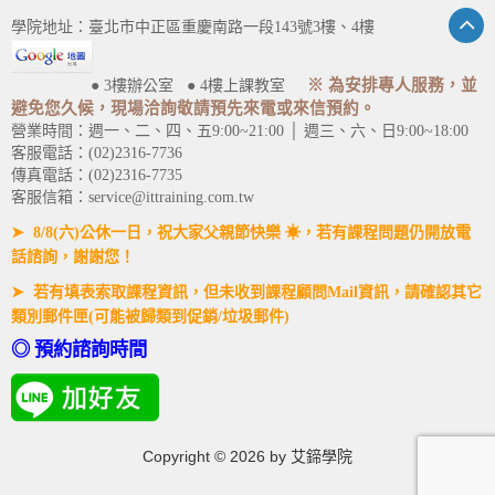
學院地址：臺北市中正區重慶南路一段143號3樓、4樓
※ 為安排專人服務，並
● 3樓辦公室 ● 4樓上課教室
避免您久候，現場洽詢敬請預先來電或來信預約。
營業時間：週一、二、四、五9:00~21:00 │ 週三、六、日9:00~18:00
客服電話：(02)2316-7736
傳真電話：(02)2316-7735
客服信箱：service@ittraining.com.tw
➤ 8/8(六)公休一日，祝大家父親節快樂 ☀，若有課程問題仍開放電
話諮詢，謝謝您！
➤ 若有填表索取課程資訊，但未收到課程顧問Mail資訊，請確認其它
類別郵件匣(可能被歸類到促銷/垃圾郵件)
◎ 預約諮詢時間
Copyright ©
2026
by 艾鍗學院