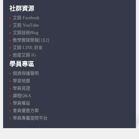
社群資源
艾鍗 Facebook
艾鍗 YouTube
艾鍗技術Blog
教學實錄簡報[1]
[2]
艾鍗 LINE 好友
追蹤艾鍗 IG
學員專區
個資保護聲明
學習地圖
學員見證
課程Q&A
學員權益
會員優惠方案
學員專屬提問平台