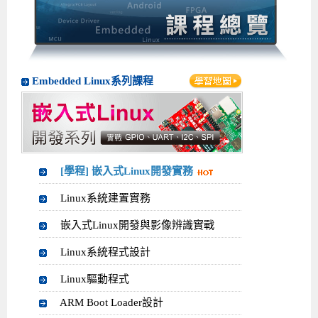
企業服務
開發板介紹
MCU韌體設計系列課程
數位課程總覽
待業青年職訓課程(29歲以下)
政府補助職訓說明會
[學程] 嵌入式Linux開發實務
讓 AI 成為你的數位同事
研討活動
環境設備
硬體/IC設計系列課程
嵌入式Linux開發系列
Kubernetes工程師養成班
企業教育訓練
Linux系統建置實務
ARM MCU單晶片韌體開發
AI雲端原生與MLOps自動化實務
學員專區
最新職缺
AI人工智慧系列課程
MCU韌體開發系列
[假日班]AI邊緣運算實作TensorFlow Lite for MCU
企業儲值優惠方案
最新補助課程
Linux系統程式設計
USB韌體設計
全能電路設計實戰班
n8n 零基礎工作自動化實戰班
嵌入式Linux學程(數位豪華版)
Embedded Linux系列課程
前進校園
艾鍗新聞
iPAS經濟部產業人才能力鑑定
AI人工智慧系列課程
[假日班]物聯網資訊安全實務
艾鍗企業VIP會員
會員優惠
Linux驅動程式設計實戰
STM32嵌入式開發實戰
FPGA 數位IC設計實戰
iPAS AI應用規劃師能力鑑定課程
Vibe Coding：AI 協作全端開發實戰班
Linux系統程式設計
MCU韌體設計
會員優惠
獲獎與榮耀
Web及雲端系列課程
Web及雲端系列課程
更多...
企業徵才
學員見證
校園巡迴講座
ARM Boot Loader設計
[學程]MCU韌體設計實戰
感測電路設計與應用
AI深度學習與影像辨識實戰
iPAS AI應用規劃師能力鑑定
iPAS AI應用規劃師能力鑑定課程
Linux驅動程式
Python硬體控制-Pi Pico物聯網實作
iPAS AI應用規劃師能力鑑定課程
交通資訊
物聯網開發系列課程
IoT物聯網開發系列
研發設計服務
資訊專區
研發實習生計畫
Linux Socket網路程式設計
TI MSP430微控制器開發
Allegro/PCB Layout設計
AI雲端原生與MLOps自動化實務
iPAS AIoT 應用工程師(物聯網類)
Kubernetes雲原生實戰班
ARM Boot Loader
Edge AI與Pi Pico實作應用
Vibe Coding：AI協作全端開發
kubernetes雲原生實戰班
[學程] 嵌入式Linux開發實務
5G-SDN通訊系列課程
iPAS產業人才能力鑑定系列
電腦教室租借服務[台北]
學員常見問題
Raspberry Pi之Python程式設計硬體控制
生醫感測器整合設計班
工業電子丙級輔導考照課程
AI機器學習與深度學習實戰班
iPAS巨量資料分析師
AI雲端原生與MLOps自動化實務
[學程]物聯網整合開發實戰
使用C語言控制Raspberry Pi
AI邊緣運算實作TensorFlow Lite for MCU
生成式AI能力認證
AI雲端原生與MLOps自動化實務
物聯網整合開發與應用
廠商求才
Linux系統建置實務
ROS機器人開發系列課程
升大學APCS/學習歷程專區
合作夥伴專區
學員權益與報名須知
嵌入式Linux開發與AI影像辨識
SoC FPGA嵌入式設計實戰
青少年AI人工智慧實作班
iPAS機器學習工程師
n8n 零基礎工作自動化實戰班
Web全端開發應用
SDN網路技術與Mininet實戰
Linux 作業系統實務
生成式AI基礎模型到Agentic AI
Web全端開發應用班
Python硬體控制-Pi Pico物聯網實作
iPAS AI應用規劃師
嵌入式Linux開發與影像辨識實戰
電腦視覺與影像處理課程
程式語言系列
最新成果展
青少年AI人工智慧實作班[高中生]
穿戴式裝置應用開發
AI課程總覽頁
Web全端開發應用班
5G技術-SDN與Mininet實作
ROS機器人自走車系統開發應用
Raspberry Pi 開發入門
Python機器學習與深度學習
iPAS AIoT應用工程師(物聯網類)
iPAS AIoT應用工程師(物聯網類)
高中生升學超前部署課程總覽
Linux系統程式設計
ARM系列課程
Raspberry Pi系列
工程師學習地圖
高中生升學超前部署課程總覽
嵌入式即時作業系統FreeRTOS 設計實作
[學程]感測電路Plus+MCU韌體設計實戰
AI邊緣運算實作TensorFlow Lite for MCU
資訊安全實務
嵌入式物聯網開發實戰
ROS機器手臂控制&演算法實戰
影像課程總覽
AI雲端原生與MLOps自動化實務
5G - SDN與Mininet實作
iPAS巨量資料分析師
APCS檢定 Python課程
C語言程式設計
Linux驅動程式
ARM Boot Loader設計
程式語言系列課程
5G-SDN通訊系列課程
學員專屬提問平台
AIoT智能聯網運算實戰
物聯網Web整合應用實作
[學程]物聯網全端與深度學習整合
智能機器人系統整合開發
電腦視覺與影像處理
ARM mbed 物聯網平台應用實作
AI邊緣運算實作-TFL for MCU
iPAS機器學習工程師
APCS檢定 C++課程
資料結構
Linux & C語言硬體控制