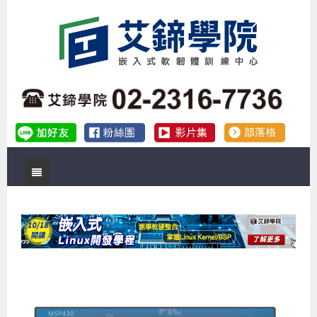
首頁
關於艾鍗
實體課程
最新公告
數位課程
公司簡介
課程說明會
企業預約徵才
補助專班
師資介紹
嵌入式Linux開發系列課程
熱門課程
儲備講師計劃
課程說明會