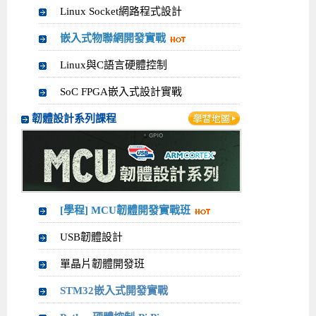
Linux Socket網路程式設計
Android系列課程
創意程式設計系列
AI深度學習之問答系統實作
[學程]物聯網全端與深度學習整合
iPAS AIoT應用工程師(物聯網類)
AI深度學習與影像辨識實戰
ARM Boot Loader設計
C語言程式設計
自然語言處理與大型語言模型
APCS檢定 C語言課程
Python程式設計
Python硬體控制-Pi Pico
5G關鍵技術- SDN與Mininet實作
嵌入式物聯網開發實戰
iOS程式開發系列課程
AI強化學習 - 自動控制應用
嵌入式Linux開發與AI影像辨識
ARM Cortex-M0 應用整合設計
資料結構精修班
Android嵌入式平台開發訓練班
資料分析與視覺化
APCS檢定培訓課程
JavaScript程式設計
Raspberry Pi 使用入門
micro:bit 創意程式設計
Linux與C語言硬體控制
讓 AI 成為你的數位同事
智能機器人系統整合開發
C++程式設計
Android APP 實戰開發學程
iPhone程式設計基礎班
非監督式學習
【遠距同步】APCS寒/暑假營隊
C++程式設計
Edge AI與Raspberry Pi Pico實作應用
Scratch 創意程式設計
SoC FPGA嵌入式設計實戰
產品應用系列課程
Python程式實戰養成學程
Android Framework
iPhone程式設計進階班
Android嵌入式平台開發訓練班
Edge AI與Pi Pico實作應用
【遠距同步】青少年AI冬/夏令營
Python進階程式設計：從資料結構到演算法
硬體控制使用Python
韌體設計系列課程
轉職就業班
Python程式設計
Android ADK周邊裝置開發班
TI MSP430微控制器開發
生醫感測器整合設計班
電腦視覺演算法-人臉識別實戰
青少年AI人工智慧實作班
Python程式實戰養成學程
用樹莓派實現物聯網
實體課程總覽
Python程式設計(舊)
NFC無線通訊設計實作班
AIoT人工智慧與物聯網實戰人才就業班
OpenVINO邊緣運算實務
APCS寒暑假程式檢定班
物聯網Web整合應用實作班
AI智能醫療電子產品開發人才就業班
iPAS巨量資料分析師考照班
[學程] MCU韌體開發實戰班
Java 物件導向程式
物聯網韌體工程師人才養成班
USB韌體設計
物聯網平台開發人才養成班(政府+企業雙重補助)
單晶片韌體開發班
物聯網平台開發人才養成班
STM32嵌入式開發實戰