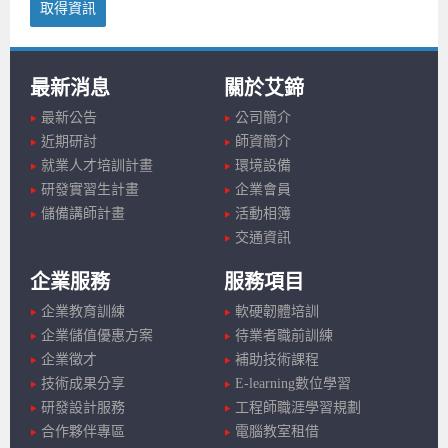
取得資訊
最新消息
關於艾鍗
最新公告
公司簡介
近期研討
師資簡介
就業人才培訓計畫
環境設備
研發實習生計畫
企業會員
儲備講師計畫
活動相簿
交通資訊
企業服務
服務項目
企業教育訓練
軟硬韌體培訓
企業儲值優惠方案
待業者職前訓練
企業徵才
補助技術課程
技術成果分享
E-learning數位學習
研發設計服務
工程師職涯學習規劃
合作夥伴專區
電腦教室租借