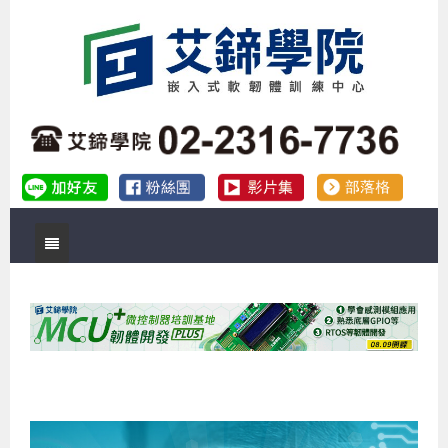
首頁
關於艾鍗
實體課程
最新公告
數位課程
公司簡介
課程說明會
企業預約徵才
補助專班
師資介紹
嵌入式Linux開發系列課程
熱門課程
儲備講師計劃
課程說明會