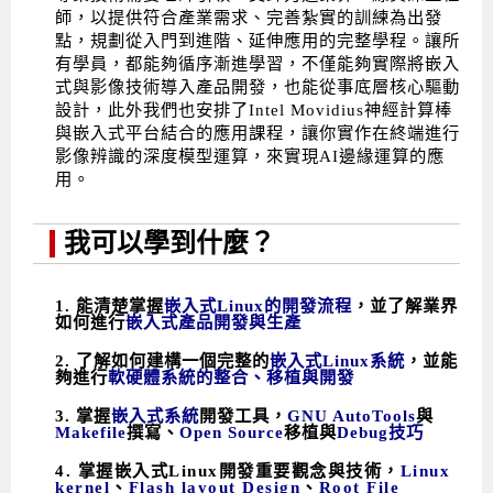
師，以提供符合產業需求、完善紮實的訓練為出發
點，規劃從入門到進階、延伸應用的完整學程。讓所
有學員，都能夠循序漸進學習，不僅能夠實際將嵌入
式與影像技術導入產品開發，也能從事底層核心驅動
設計，此外我們也安排了Intel Movidius神經計算棒
與嵌入式平台結合的應用課程，讓你實作在終端進行
影像辨識的深度模型運算，來實現AI邊緣運算的應
用。
我可以學到什麼？
1. 能清楚掌握
嵌入式Linux的開發流程
，並了解業界
如何進行
嵌入式產品開發與生產
2. 了解如何建構一個完整的
嵌入式Linux系統
，並能
夠進行
軟硬體系統的整合、移植與開發
3. 掌握
嵌入式系統
開發工具，
GNU AutoTools
與
Makefile
撰寫、
Open Source
移植與
Debug技巧
4. 掌握嵌入式Linux開發重要觀念與技術，
Linux
kernel
、
Flash layout Design
、
Root File