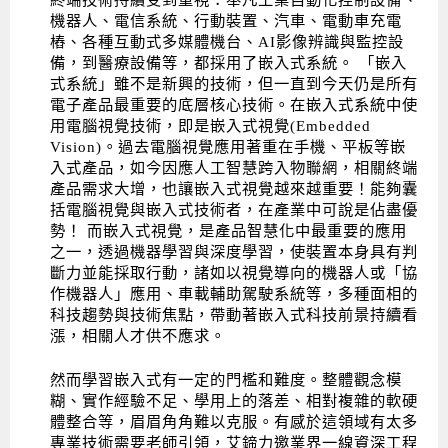
機器人、電信系統、行動裝置、汽車、電動車充電
Android系列課程
創意程式設計系列
AI深度學習之問答系統實作
[學程]物聯網全端與深度學習整合
iPAS AIoT應用工程師(物聯網類)
AI深度學習與影像辨識實戰
ARM Boot Loader設計
C語言程式設計
自然語言處理與大型語言模型
APCS檢定 C語言課程
Python程式設計
Python硬體控制-Pi Pico
5G關鍵技術- SDN與Mininet實作
樁、各種互動式多媒體機台、AI影像辨識與監控設
備，到醫療設備等，都採用了嵌入式系統。 「嵌入
iOS程式開發系列課程
AI強化學習 - 自動控制應用
嵌入式Linux開發與AI影像辨識
ARM Cortex-M0 應用整合設計
資料結構精修班
Android嵌入式平台開發訓練班
資料分析與視覺化
APCS檢定培訓課程
JavaScript程式設計
Raspberry Pi 使用入門
micro:bit 創意程式設計
式系統」雖不是新興的技術，但一直到今天仍是所有
電子產品最重要的底層核心技術。在嵌入式系統中使
讓 AI 成為你的數位同事
智能機器人系統整合開發
C++程式設計
Android APP 實戰開發學程
iPhone程式設計基礎班
非監督式學習
【遠距同步】APCS寒/暑假營隊
C++程式設計
Edge AI與Raspberry Pi Pico實作應用
Scratch 創意程式設計
用電腦視覺技術，即是嵌入式視覺(Embedded
產品應用系列課程
Python程式實戰養成學程
Android Framework
iPhone程式設計進階班
Android嵌入式平台開發訓練班
Edge AI與Pi Pico實作應用
【遠距同步】青少年AI冬/夏令營
Python進階程式設計：從資料結構到演算法
硬體控制使用Python
Vision)。過去電腦視覺應用著重在手機、平板等嵌
入式產品，如今因應人工智慧跨入物聯網，相關終端
轉職就業班
Python程式設計
Android ADK周邊裝置開發班
TI MSP430微控制器開發
生醫感測器整合設計班
電腦視覺演算法-人臉識別實戰
青少年AI人工智慧實作班
Python程式實戰養成學程
用樹莓派實現物聯網
產品需求大增，也讓嵌入式視覺越來越重要！能夠囊
括電腦視覺與嵌入式技術者，在產業中可說是佔盡優
實體課程總覽
Python程式設計(舊)
NFC無線通訊設計實作班
AIoT人工智慧與物聯網實戰人才就業班
OpenVINO邊緣運算實務
勢！ 而嵌入式視覺，是產品智慧化中最重要的應用
之一，透過機器學習與深度學習，使裝置本身具有判
APCS寒暑假程式檢定班
物聯網Web整合應用實作班
AI智能醫療電子產品開發人才就業班
iPAS巨量資料分析師考照班
斷力並能採取行動，諸如以視覺導向的機器人或「協
作機器人」應用、車載輔助駕駛系統等，多種面相的
Java 物件導向程式
物聯網韌體工程師人才養成班
科技趨勢與技術焦點，帶動著嵌入式科技前景持續看
漲，相關人才供不應求。
物聯網平台開發人才養成班(政府+企業雙重補助)
然而學習嵌入式有一定的門檻和難度。整體觀念模
物聯網平台開發人才養成班
糊、實作經驗不足、學用上的落差、相對複雜的軟硬
體整合等，眉眉角角難以克服。有感於這領域有太多
專業技術需要老師引領，艾鍗力邀業界一線資深工程