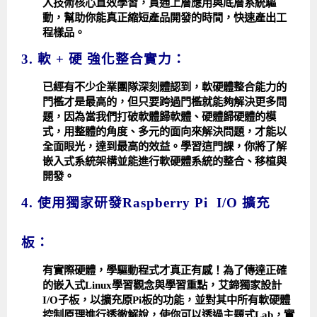
入技術核心直效學習，貫通上層應用與底層系統驅
動，幫助你能真正縮短產品開發的時間，快速產出工
程樣品。
3. 軟 + 硬 強化整合實力：
已經有不少企業團隊深刻體認到，軟硬體整合能力的
門檻才是最高的，但只要跨過門檻就能夠解決更多問
題，因為當我們打破軟體歸軟體、硬體歸硬體的模
式，用整體的角度、多元的面向來解決問題，才能以
全面眼光，達到最高的效益。學習這門課，你將了解
嵌入式系統架構並能進行軟硬體系統的整合、移植與
開發。
4. 使用獨家研發
Raspberry Pi I/O 擴充
板：
有實際硬體，學驅動程式才真正有感！為了傳達正確
的嵌入式Linux學習觀念與學習重點，艾鍗獨家設計
I/O子板，以擴充原Pi板的功能，並對其中所有軟硬體
控制原理進行透徹解說，使你可以透過主題式Lab，實