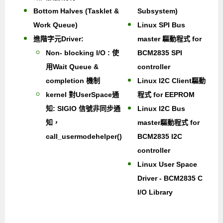
Bottom Halves (Tasklet &
Subsystem)
Work Queue)
Linux SPI Bus
進階字元Driver:
master 驅動程式 for
Non- blocking I/O : 使
BCM2835 SPI
用Wait Queue &
controller
completion 機制
Linux I2C Client驅動
kernel 對UserSpace通
程式 for EEPROM
知: SIGIO 信號非同步通
Linux I2C Bus
知，
master驅動程式 for
call_usermodehelper()
BCM2835 I2C
controller
Linux User Space
Driver - BCM2835 C
I/O Library