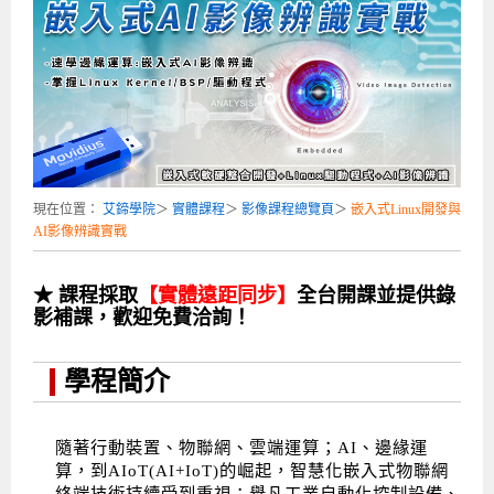
企業服務
開發板介紹
MCU韌體設計系列課程
數位課程總覽
待業青年職訓課程(29歲以下)
政府補助職訓說明會
[學程] 嵌入式Linux開發實務
讓 AI 成為你的數位同事
研討活動
環境設備
硬體/IC設計系列課程
嵌入式Linux開發系列
Kubernetes工程師養成班
企業教育訓練
Linux系統建置實務
ARM MCU單晶片韌體開發
AI雲端原生與MLOps自動化實務
學員專區
最新職缺
AI人工智慧系列課程
MCU韌體開發系列
[假日班]AI邊緣運算實作TensorFlow Lite for MCU
企業儲值優惠方案
最新補助課程
Linux系統程式設計
USB韌體設計
全能電路設計實戰班
n8n 零基礎工作自動化實戰班
嵌入式Linux學程(數位豪華版)
前進校園
艾鍗新聞
iPAS經濟部產業人才能力鑑定
AI人工智慧系列課程
[假日班]物聯網資訊安全實務
艾鍗企業VIP會員
會員優惠
Linux驅動程式設計實戰
STM32嵌入式開發實戰
FPGA 數位IC設計實戰
iPAS AI應用規劃師能力鑑定課程
Vibe Coding：AI 協作全端開發實戰班
Linux系統程式設計
MCU韌體設計
現在位置：
艾鍗學院
＞
實體課程
＞
影像課程總覽頁
＞
嵌入式Linux開發與
會員優惠
獲獎與榮耀
Web及雲端系列課程
Web及雲端系列課程
更多...
企業徵才
學員見證
校園巡迴講座
ARM Boot Loader設計
[學程]MCU韌體設計實戰
感測電路設計與應用
AI深度學習與影像辨識實戰
iPAS AI應用規劃師能力鑑定
iPAS AI應用規劃師能力鑑定課程
Linux驅動程式
Python硬體控制-Pi Pico物聯網實作
iPAS AI應用規劃師能力鑑定課程
AI影像辨識實戰
交通資訊
物聯網開發系列課程
IoT物聯網開發系列
研發設計服務
資訊專區
研發實習生計畫
Linux Socket網路程式設計
TI MSP430微控制器開發
Allegro/PCB Layout設計
AI雲端原生與MLOps自動化實務
iPAS AIoT 應用工程師(物聯網類)
Kubernetes雲原生實戰班
ARM Boot Loader
Edge AI與Pi Pico實作應用
Vibe Coding：AI協作全端開發
kubernetes雲原生實戰班
★ 課程採取
【實體遠距同步】
全台開課並提供錄
5G-SDN通訊系列課程
iPAS產業人才能力鑑定系列
電腦教室租借服務[台北]
學員常見問題
Raspberry Pi之Python程式設計硬體控制
生醫感測器整合設計班
工業電子丙級輔導考照課程
AI機器學習與深度學習實戰班
iPAS巨量資料分析師
AI雲端原生與MLOps自動化實務
[學程]物聯網整合開發實戰
使用C語言控制Raspberry Pi
AI邊緣運算實作TensorFlow Lite for MCU
生成式AI能力認證
AI雲端原生與MLOps自動化實務
物聯網整合開發與應用
廠商求才
影補課，歡迎免費洽詢！
ROS機器人開發系列課程
升大學APCS/學習歷程專區
合作夥伴專區
學員權益與報名須知
嵌入式Linux開發與AI影像辨識
SoC FPGA嵌入式設計實戰
青少年AI人工智慧實作班
iPAS機器學習工程師
n8n 零基礎工作自動化實戰班
Web全端開發應用
SDN網路技術與Mininet實戰
Linux 作業系統實務
生成式AI基礎模型到Agentic AI
Web全端開發應用班
Python硬體控制-Pi Pico物聯網實作
iPAS AI應用規劃師
學程簡介
電腦視覺與影像處理課程
程式語言系列
最新成果展
青少年AI人工智慧實作班[高中生]
穿戴式裝置應用開發
AI課程總覽頁
Web全端開發應用班
5G技術-SDN與Mininet實作
ROS機器人自走車系統開發應用
Raspberry Pi 開發入門
Python機器學習與深度學習
iPAS AIoT應用工程師(物聯網類)
iPAS AIoT應用工程師(物聯網類)
高中生升學超前部署課程總覽
ARM系列課程
Raspberry Pi系列
工程師學習地圖
高中生升學超前部署課程總覽
嵌入式即時作業系統FreeRTOS 設計實作
[學程]感測電路Plus+MCU韌體設計實戰
AI邊緣運算實作TensorFlow Lite for MCU
資訊安全實務
嵌入式物聯網開發實戰
ROS機器手臂控制&演算法實戰
影像課程總覽
AI雲端原生與MLOps自動化實務
5G - SDN與Mininet實作
iPAS巨量資料分析師
APCS檢定 Python課程
C語言程式設計
隨著行動裝置、物聯網、雲端運算；AI、邊緣運
算，到AIoT(AI+IoT)的崛起，智慧化嵌入式物聯網
程式語言系列課程
5G-SDN通訊系列課程
學員專屬提問平台
AIoT智能聯網運算實戰
物聯網Web整合應用實作
[學程]物聯網全端與深度學習整合
智能機器人系統整合開發
電腦視覺與影像處理
ARM mbed 物聯網平台應用實作
AI邊緣運算實作-TFL for MCU
iPAS機器學習工程師
APCS檢定 C++課程
資料結構
Linux & C語言硬體控制
終端技術持續受到重視：舉凡工業自動化控制設備、