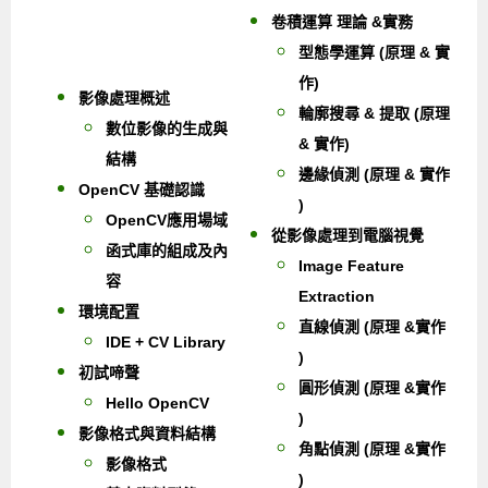
卷積運算 理論 &實務
型態學運算 (原理 & 實
作)
影像處理概述
輪廓搜尋 & 提取 (原理
數位影像的生成與
& 實作)
結構
邊緣偵測 (原理 & 實作
OpenCV 基礎認識
)
OpenCV應用場域
從影像處理到電腦視覺
函式庫的組成及內
Image Feature
容
Extraction
環境配置
直線偵測 (原理 &實作
IDE + CV Library
)
初試啼聲
圓形偵測 (原理 &實作
Hello OpenCV
)
影像格式與資料結構
角點偵測 (原理 &實作
影像格式
)