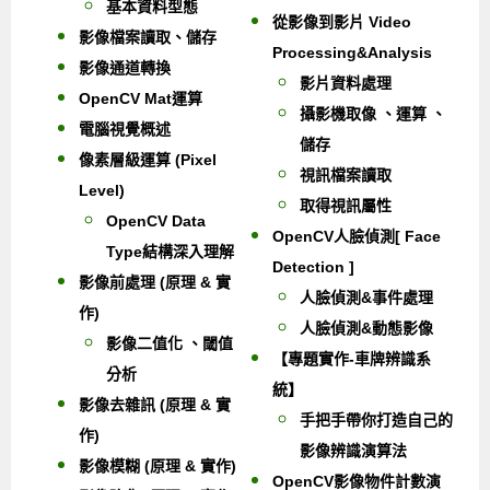
基本資料型態
從影像到影片 Video
影像檔案讀取、儲存
Processing&Analysis
影像通道轉換
影片資料處理
OpenCV Mat運算
攝影機取像 、運算 、
電腦視覺概述
儲存
像素層級運算 (Pixel
視訊檔案讀取
Level)
取得視訊屬性
OpenCV Data
OpenCV人臉偵測[ Face
Type結構深入理解
Detection ]
影像前處理 (原理 & 實
人臉偵測&事件處理
作)
人臉偵測&動態影像
影像二值化 、閾值
【專題實作-車牌辨識系
分析
統】
影像去雜訊 (原理 & 實
手把手帶你打造自己的
作)
影像辨識演算法
影像模糊 (原理 & 實作)
OpenCV影像物件計數演