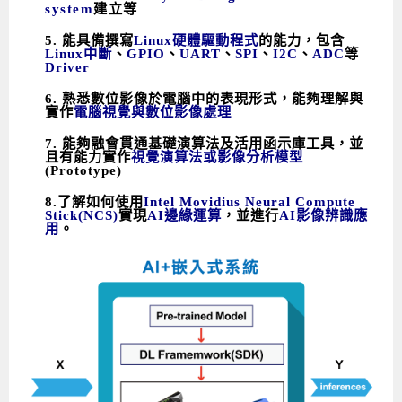
system
建立等
5. 能具備撰寫
Linux硬體驅動程式
的能力，包含
Linux中斷
、
GPIO
、
UART
、
SPI
、
I2C
、
ADC
等
Driver
6. 熟悉數位影像於電腦中的表現形式，能夠理解與
實作
電腦視覺與數位影像處理
7. 能夠融會貫通基礎演算法及活用函示庫工具，並
且有能力實作
視覺演算法或影像分析模型
(Prototype)
8.了解如何使用
Intel Movidius Neural Compute
Stick(NCS)
實現
AI邊緣運算
，並進行
AI影像辨識應
用
。