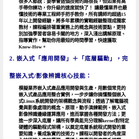
很多人都說：要學會這個技術的路很長，但如果有高
手帶你練功，你升級的速度就快了！ 讓最懂業界也最
懂技術的專業工程師手把手教你，所有講師均超過15
年以上開發經驗，將多年累積的實戰經驗整理成獨家
教材，課程編排著重實務上的概念與技術要點，更特
別加強學習者容易卡關的地方，深入淺出講解原理、
指導實作，幫助你用最短的時間學習，快速獲取
Know-How。
2. 嵌入式「應用開發」＋「底層驅動」，完
整嵌入式/影像辨識核心技能：
模擬業界嵌入式產品應用開發與生產，用數個常見的
嵌入式產品應用整合實例，一步步讓你搞懂整個嵌入
式Linux系統開發的架構觀念與流程；透過了解電腦視
覺與影像處理的概念、原理，動手演練範例、嵌入式
影像辨識邊緣運算應用，進而掌握各種開發方法；更
進一步深入底層，讓所有學員能充分理解kernel對特定
硬體的驅動程式架構，以奠定底層系統程式開發的重
要知識，養成紮實的技術力。課程以開發者的角度深