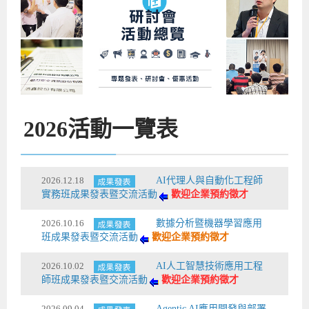
企業服務
開發板介紹
MCU韌體設計系列課程
數位課程總覽
待業青年職訓課程(29歲以下)
政府補助職訓說明會
[學程] 嵌入式Linux開發實務
讓 AI 成為你的數位同事
研討活動
環境設備
硬體/IC設計系列課程
嵌入式Linux開發系列
Kubernetes工程師養成班
企業教育訓練
Linux系統建置實務
ARM MCU單晶片韌體開發
AI雲端原生與MLOps自動化實務
學員專區
最新職缺
AI人工智慧系列課程
MCU韌體開發系列
[假日班]AI邊緣運算實作TensorFlow Lite for MCU
企業儲值優惠方案
最新補助課程
Linux系統程式設計
USB韌體設計
全能電路設計實戰班
n8n 零基礎工作自動化實戰班
嵌入式Linux學程(數位豪華版)
前進校園
艾鍗新聞
iPAS經濟部產業人才能力鑑定
AI人工智慧系列課程
[假日班]物聯網資訊安全實務
艾鍗企業VIP會員
會員優惠
Linux驅動程式設計實戰
STM32嵌入式開發實戰
FPGA 數位IC設計實戰
iPAS AI應用規劃師能力鑑定課程
Vibe Coding：AI 協作全端開發實戰班
Linux系統程式設計
MCU韌體設計
2026
活動一覽表
會員優惠
獲獎與榮耀
Web及雲端系列課程
Web及雲端系列課程
更多...
企業徵才
學員見證
校園巡迴講座
ARM Boot Loader設計
[學程]MCU韌體設計實戰
感測電路設計與應用
AI深度學習與影像辨識實戰
iPAS AI應用規劃師能力鑑定
iPAS AI應用規劃師能力鑑定課程
Linux驅動程式
Python硬體控制-Pi Pico物聯網實作
iPAS AI應用規劃師能力鑑定課程
交通資訊
物聯網開發系列課程
IoT物聯網開發系列
研發設計服務
資訊專區
研發實習生計畫
Linux Socket網路程式設計
TI MSP430微控制器開發
Allegro/PCB Layout設計
AI雲端原生與MLOps自動化實務
iPAS AIoT 應用工程師(物聯網類)
Kubernetes雲原生實戰班
ARM Boot Loader
Edge AI與Pi Pico實作應用
Vibe Coding：AI協作全端開發
kubernetes雲原生實戰班
2026.12.18
AI代理人與自動化工程師
5G-SDN通訊系列課程
iPAS產業人才能力鑑定系列
電腦教室租借服務[台北]
學員常見問題
Raspberry Pi之Python程式設計硬體控制
生醫感測器整合設計班
工業電子丙級輔導考照課程
AI機器學習與深度學習實戰班
iPAS巨量資料分析師
AI雲端原生與MLOps自動化實務
[學程]物聯網整合開發實戰
使用C語言控制Raspberry Pi
AI邊緣運算實作TensorFlow Lite for MCU
生成式AI能力認證
AI雲端原生與MLOps自動化實務
物聯網整合開發與應用
廠商求才
實務班成果發表暨交流活動
歡迎企業預約徵才
ROS機器人開發系列課程
升大學APCS/學習歷程專區
合作夥伴專區
學員權益與報名須知
嵌入式Linux開發與AI影像辨識
SoC FPGA嵌入式設計實戰
青少年AI人工智慧實作班
iPAS機器學習工程師
n8n 零基礎工作自動化實戰班
Web全端開發應用
SDN網路技術與Mininet實戰
Linux 作業系統實務
生成式AI基礎模型到Agentic AI
Web全端開發應用班
Python硬體控制-Pi Pico物聯網實作
iPAS AI應用規劃師
2026.10.16
數據分析暨機器學習應用
班成果發表暨交流活動
歡迎企業預約徵才
電腦視覺與影像處理課程
程式語言系列
最新成果展
青少年AI人工智慧實作班[高中生]
穿戴式裝置應用開發
AI課程總覽頁
Web全端開發應用班
5G技術-SDN與Mininet實作
ROS機器人自走車系統開發應用
Raspberry Pi 開發入門
Python機器學習與深度學習
iPAS AIoT應用工程師(物聯網類)
iPAS AIoT應用工程師(物聯網類)
高中生升學超前部署課程總覽
2026.10.02
AI人工智慧技術應用工程
ARM系列課程
Raspberry Pi系列
工程師學習地圖
高中生升學超前部署課程總覽
嵌入式即時作業系統FreeRTOS 設計實作
[學程]感測電路Plus+MCU韌體設計實戰
AI邊緣運算實作TensorFlow Lite for MCU
資訊安全實務
嵌入式物聯網開發實戰
ROS機器手臂控制&演算法實戰
影像課程總覽
AI雲端原生與MLOps自動化實務
5G - SDN與Mininet實作
iPAS巨量資料分析師
APCS檢定 Python課程
C語言程式設計
師班成果發表暨交流活動
歡迎企業預約徵才
程式語言系列課程
5G-SDN通訊系列課程
學員專屬提問平台
AIoT智能聯網運算實戰
物聯網Web整合應用實作
[學程]物聯網全端與深度學習整合
智能機器人系統整合開發
電腦視覺與影像處理
ARM mbed 物聯網平台應用實作
AI邊緣運算實作-TFL for MCU
iPAS機器學習工程師
APCS檢定 C++課程
資料結構
Linux & C語言硬體控制
2026.09.04
Agentic AI應用開發與部署