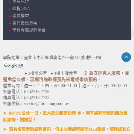
學員見證
課程Q&A
學員權益
會員優惠方案
學員專屬提問平台
學院地址：臺北市中正區重慶南路一段143號3樓、4樓
※ 為安排專人服務，並
● 3樓辦公室 ● 4樓上課教室
避免您久候，現場洽詢敬請預先來電或來信預約。
營業時間：週一、二、四、五9:00~21:00 │ 週三、六、日9:00~18:00
客服電話：(02)2316-7736
傳真電話：(02)2316-7735
客服信箱：service@ittraining.com.tw
➤ 8/8(六)公休一日，祝大家父親節快樂 ☀，若有課程問題仍開放電
話諮詢，謝謝您！
➤ 若有填表索取課程資訊，但未收到課程顧問Mail資訊，請確認其它