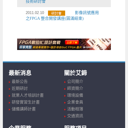
技術研討會
2011.02.10
影像訊號應用
之FPGA 整合開發講座(圓滿結束)
最新消息
關於艾鍗
最新公告
公司簡介
近期研討
師資簡介
就業人才培訓計畫
環境設備
研發實習生計畫
企業會員
儲備講師計畫
活動相簿
交通資訊