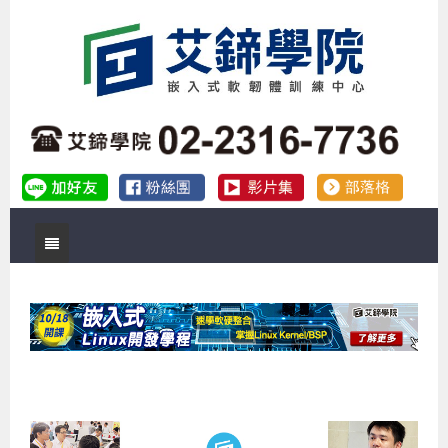
首頁
關於艾鍗
實體課程
最新公告
數位課程
公司簡介
課程說明會
企業預約徵才
補助專班
師資介紹
嵌入式Linux開發系列課程
熱門課程
儲備講師計劃
課程說明會