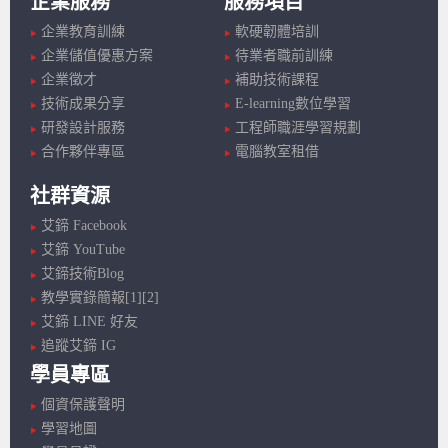
企業服務
服務項目
企業教育訓練
軟硬韌體培訓
企業儲值優惠方案
待業者職前訓練
企業徵才
補助技術課程
技術成果分享
E-learning數位學習
研發設計服務
工程師職涯學習規劃
合作夥伴專區
電腦教室租借
社群資源
艾鍗 Facebook
艾鍗 YouTube
艾鍗技術Blog
教學實錄簡報[1]
[2]
艾鍗 LINE 好友
追蹤艾鍗 IG
學員專區
個資保護聲明
學習地圖