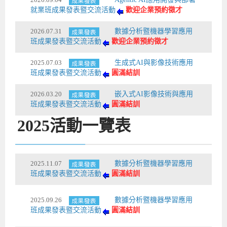
就業班成果發表暨交流活動
歡迎企業預約徵才
Android系列課程
創意程式設計系列
AI深度學習之問答系統實作
[學程]物聯網全端與深度學習整合
iPAS AIoT應用工程師(物聯網類)
AI深度學習與影像辨識實戰
ARM Boot Loader設計
C語言程式設計
自然語言處理與大型語言模型
APCS檢定 C語言課程
Python程式設計
Python硬體控制-Pi Pico
5G關鍵技術- SDN與Mininet實作
2026.07.31
數據分析暨機器學習應用
iOS程式開發系列課程
AI強化學習 - 自動控制應用
嵌入式Linux開發與AI影像辨識
ARM Cortex-M0 應用整合設計
資料結構精修班
Android嵌入式平台開發訓練班
資料分析與視覺化
APCS檢定培訓課程
JavaScript程式設計
Raspberry Pi 使用入門
micro:bit 創意程式設計
班成果發表暨交流活動
歡迎企業預約徵才
讓 AI 成為你的數位同事
智能機器人系統整合開發
C++程式設計
Android APP 實戰開發學程
iPhone程式設計基礎班
非監督式學習
【遠距同步】APCS寒/暑假營隊
C++程式設計
Edge AI與Raspberry Pi Pico實作應用
Scratch 創意程式設計
2025.07.03
生成式AI與影像技術應用
產品應用系列課程
Python程式實戰養成學程
Android Framework
iPhone程式設計進階班
Android嵌入式平台開發訓練班
Edge AI與Pi Pico實作應用
【遠距同步】青少年AI冬/夏令營
Python進階程式設計：從資料結構到演算法
硬體控制使用Python
班成果發表暨交流活動
圓滿結訓
轉職就業班
Python程式設計
Android ADK周邊裝置開發班
TI MSP430微控制器開發
生醫感測器整合設計班
電腦視覺演算法-人臉識別實戰
青少年AI人工智慧實作班
Python程式實戰養成學程
用樹莓派實現物聯網
2026.03.20
嵌入式AI影像技術與應用
班成果發表暨交流活動
圓滿結訓
實體課程總覽
Python程式設計(舊)
NFC無線通訊設計實作班
AIoT人工智慧與物聯網實戰人才就業班
OpenVINO邊緣運算實務
2025
活動一覽表
APCS寒暑假程式檢定班
物聯網Web整合應用實作班
AI智能醫療電子產品開發人才就業班
iPAS巨量資料分析師考照班
Java 物件導向程式
物聯網韌體工程師人才養成班
2025.11.07
數據分析暨機器學習應用
班成果發表暨交流活動
圓滿結訓
物聯網平台開發人才養成班(政府+企業雙重補助)
物聯網平台開發人才養成班
2025.09.26
數據分析暨機器學習應用
班成果發表暨交流活動
圓滿結訓