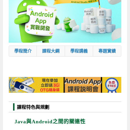
企業服務
開發板介紹
MCU韌體設計系列課程
數位課程總覽
待業青年職訓課程(29歲以下)
政府補助職訓說明會
[學程] 嵌入式Linux開發實務
讓 AI 成為你的數位同事
研討活動
環境設備
硬體/IC設計系列課程
嵌入式Linux開發系列
Kubernetes工程師養成班
企業教育訓練
Linux系統建置實務
ARM MCU單晶片韌體開發
AI雲端原生與MLOps自動化實務
學員專區
最新職缺
AI人工智慧系列課程
MCU韌體開發系列
[假日班]AI邊緣運算實作TensorFlow Lite for MCU
企業儲值優惠方案
最新補助課程
Linux系統程式設計
USB韌體設計
全能電路設計實戰班
n8n 零基礎工作自動化實戰班
嵌入式Linux學程(數位豪華版)
前進校園
艾鍗新聞
iPAS經濟部產業人才能力鑑定
AI人工智慧系列課程
[假日班]物聯網資訊安全實務
艾鍗企業VIP會員
會員優惠
Linux驅動程式設計實戰
STM32嵌入式開發實戰
FPGA 數位IC設計實戰
iPAS AI應用規劃師能力鑑定課程
Vibe Coding：AI 協作全端開發實戰班
Linux系統程式設計
MCU韌體設計
學程簡介
課程大綱
學程講義
專題實績
會員優惠
獲獎與榮耀
Web及雲端系列課程
Web及雲端系列課程
更多...
企業徵才
學員見證
校園巡迴講座
ARM Boot Loader設計
[學程]MCU韌體設計實戰
感測電路設計與應用
AI深度學習與影像辨識實戰
iPAS AI應用規劃師能力鑑定
iPAS AI應用規劃師能力鑑定課程
Linux驅動程式
Python硬體控制-Pi Pico物聯網實作
iPAS AI應用規劃師能力鑑定課程
交通資訊
物聯網開發系列課程
IoT物聯網開發系列
研發設計服務
資訊專區
研發實習生計畫
Linux Socket網路程式設計
TI MSP430微控制器開發
Allegro/PCB Layout設計
AI雲端原生與MLOps自動化實務
iPAS AIoT 應用工程師(物聯網類)
Kubernetes雲原生實戰班
ARM Boot Loader
Edge AI與Pi Pico實作應用
Vibe Coding：AI協作全端開發
kubernetes雲原生實戰班
5G-SDN通訊系列課程
iPAS產業人才能力鑑定系列
電腦教室租借服務[台北]
學員常見問題
Raspberry Pi之Python程式設計硬體控制
生醫感測器整合設計班
工業電子丙級輔導考照課程
AI機器學習與深度學習實戰班
iPAS巨量資料分析師
AI雲端原生與MLOps自動化實務
[學程]物聯網整合開發實戰
使用C語言控制Raspberry Pi
AI邊緣運算實作TensorFlow Lite for MCU
生成式AI能力認證
AI雲端原生與MLOps自動化實務
物聯網整合開發與應用
廠商求才
ROS機器人開發系列課程
升大學APCS/學習歷程專區
合作夥伴專區
學員權益與報名須知
嵌入式Linux開發與AI影像辨識
SoC FPGA嵌入式設計實戰
青少年AI人工智慧實作班
iPAS機器學習工程師
n8n 零基礎工作自動化實戰班
Web全端開發應用
SDN網路技術與Mininet實戰
Linux 作業系統實務
生成式AI基礎模型到Agentic AI
Web全端開發應用班
Python硬體控制-Pi Pico物聯網實作
iPAS AI應用規劃師
電腦視覺與影像處理課程
程式語言系列
最新成果展
青少年AI人工智慧實作班[高中生]
穿戴式裝置應用開發
AI課程總覽頁
Web全端開發應用班
5G技術-SDN與Mininet實作
ROS機器人自走車系統開發應用
Raspberry Pi 開發入門
Python機器學習與深度學習
iPAS AIoT應用工程師(物聯網類)
iPAS AIoT應用工程師(物聯網類)
高中生升學超前部署課程總覽
課程特色與規劃
ARM系列課程
Raspberry Pi系列
工程師學習地圖
高中生升學超前部署課程總覽
嵌入式即時作業系統FreeRTOS 設計實作
[學程]感測電路Plus+MCU韌體設計實戰
AI邊緣運算實作TensorFlow Lite for MCU
資訊安全實務
嵌入式物聯網開發實戰
ROS機器手臂控制&演算法實戰
影像課程總覽
AI雲端原生與MLOps自動化實務
5G - SDN與Mininet實作
iPAS巨量資料分析師
APCS檢定 Python課程
C語言程式設計
Java與Android之間的關連性
程式語言系列課程
5G-SDN通訊系列課程
學員專屬提問平台
AIoT智能聯網運算實戰
物聯網Web整合應用實作
[學程]物聯網全端與深度學習整合
智能機器人系統整合開發
電腦視覺與影像處理
ARM mbed 物聯網平台應用實作
AI邊緣運算實作-TFL for MCU
iPAS機器學習工程師
APCS檢定 C++課程
資料結構
Linux & C語言硬體控制