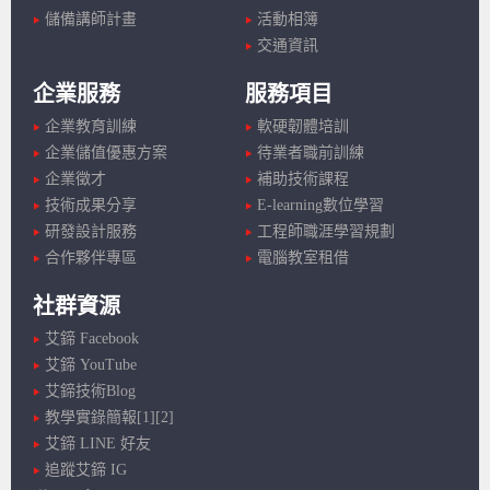
儲備講師計畫
活動相簿
交通資訊
企業服務
服務項目
企業教育訓練
軟硬韌體培訓
企業儲值優惠方案
待業者職前訓練
企業徵才
補助技術課程
技術成果分享
E-learning數位學習
研發設計服務
工程師職涯學習規劃
合作夥伴專區
電腦教室租借
社群資源
艾鍗 Facebook
艾鍗 YouTube
艾鍗技術Blog
教學實錄簡報[1]
[2]
艾鍗 LINE 好友
追蹤艾鍗 IG