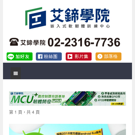
首頁
關於艾鍗
實體課程
最新公告
第 1 頁，共 4 頁
數位課程
公司簡介
課程說明會
企業預約徵才
補助專班
師資介紹
嵌入式Linux開發系列課程
熱門課程
儲備講師計劃
課程說明會