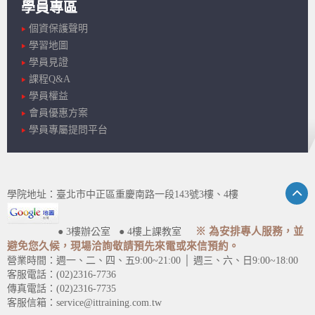
學員專區
個資保護聲明
學習地圖
學員見證
課程Q&A
學員權益
會員優惠方案
學員專屬提問平台
學院地址：臺北市中正區重慶南路一段143號3樓、4樓
※ 為安排專人服務，並
● 3樓辦公室 ● 4樓上課教室
避免您久候，現場洽詢敬請預先來電或來信預約。
營業時間：週一、二、四、五9:00~21:00 │ 週三、六、日9:00~18:00
客服電話：(02)2316-7736
傳真電話：(02)2316-7735
客服信箱：service@ittraining.com.tw