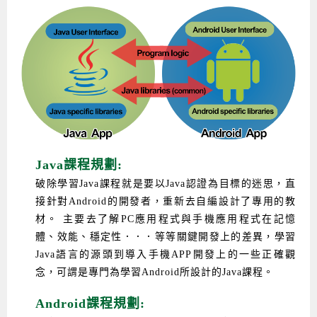
Android系列課程
創意程式設計系列
AI深度學習之問答系統實作
[學程]物聯網全端與深度學習整合
iPAS AIoT應用工程師(物聯網類)
AI深度學習與影像辨識實戰
ARM Boot Loader設計
C語言程式設計
自然語言處理與大型語言模型
APCS檢定 C語言課程
Python程式設計
Python硬體控制-Pi Pico
5G關鍵技術- SDN與Mininet實作
iOS程式開發系列課程
AI強化學習 - 自動控制應用
嵌入式Linux開發與AI影像辨識
ARM Cortex-M0 應用整合設計
資料結構精修班
Android嵌入式平台開發訓練班
資料分析與視覺化
APCS檢定培訓課程
JavaScript程式設計
Raspberry Pi 使用入門
micro:bit 創意程式設計
讓 AI 成為你的數位同事
智能機器人系統整合開發
C++程式設計
Android APP 實戰開發學程
iPhone程式設計基礎班
非監督式學習
【遠距同步】APCS寒/暑假營隊
C++程式設計
Edge AI與Raspberry Pi Pico實作應用
Scratch 創意程式設計
產品應用系列課程
Python程式實戰養成學程
Android Framework
iPhone程式設計進階班
Android嵌入式平台開發訓練班
Edge AI與Pi Pico實作應用
【遠距同步】青少年AI冬/夏令營
Python進階程式設計：從資料結構到演算法
硬體控制使用Python
轉職就業班
Python程式設計
Android ADK周邊裝置開發班
TI MSP430微控制器開發
生醫感測器整合設計班
電腦視覺演算法-人臉識別實戰
青少年AI人工智慧實作班
Python程式實戰養成學程
用樹莓派實現物聯網
實體課程總覽
Python程式設計(舊)
NFC無線通訊設計實作班
AIoT人工智慧與物聯網實戰人才就業班
OpenVINO邊緣運算實務
Java課程規劃:
破除學習Java課程就是要以Java認證為目標的迷思，直
APCS寒暑假程式檢定班
物聯網Web整合應用實作班
AI智能醫療電子產品開發人才就業班
iPAS巨量資料分析師考照班
接針對Android的開發者，重新去自編設計了專用的教
Java 物件導向程式
物聯網韌體工程師人才養成班
材。 主要去了解PC應用程式與手機應用程式在記憶
體、效能、穩定性．．．等等關鍵開發上的差異，學習
物聯網平台開發人才養成班(政府+企業雙重補助)
Java語言的源頭到導入手機APP開發上的一些正確觀
物聯網平台開發人才養成班
念，可謂是專門為學習Android所設計的Java課程。
Android課程規劃: