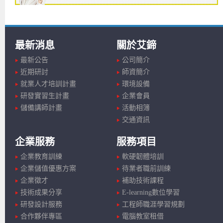
最新消息
關於艾鍗
最新公告
公司簡介
近期研討
師資簡介
就業人才培訓計畫
環境設備
研發實習生計畫
企業會員
儲備講師計畫
活動相簿
交通資訊
企業服務
服務項目
企業教育訓練
軟硬韌體培訓
企業儲值優惠方案
待業者職前訓練
企業徵才
補助技術課程
技術成果分享
E-learning數位學習
研發設計服務
工程師職涯學習規劃
合作夥伴專區
電腦教室租借