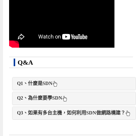
Q&A
Q1、什麼是SDN
Q2、為什麼要學SDN
Q3、如果有多台主機，如何利用SDN做網路構建？
舊時代規格無法滿足新時代需求
隨著雲端應用服務及巨量資料需求日益增加，網際網
應眾學員對此問題的需求反饋，講師特別加碼錄製