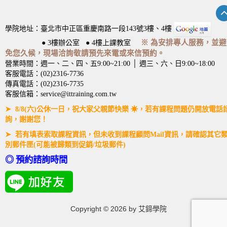
學院地址：臺北市中正區重慶南路一段143號3樓、4樓
※ 為安排專人服務，並避
● 3樓辦公室 ● 4樓上課教室
免您久候，現場洽詢敬請預先來電或來信預約。
營業時間：週一、二、四、五9:00~21:00 │ 週三、六、日9:00~18:00
客服電話：(02)2316-7736
傳真電話：(02)2316-7735
客服信箱：service@ittraining.com.tw
➤ 8/8(六)公休一日，祝大家父親節快樂 ☀，若有課程問題仍開放電話
詢，謝謝您！
➤ 若有填表索取課程資訊，但未收到課程顧問Mail資訊，請確認其它
別郵件匣(可能被歸類到促銷/垃圾郵件)
◎ 預約諮詢時間
Copyright ©
2026
by 艾鍗學院