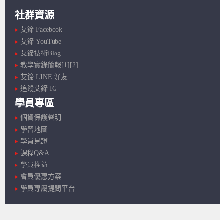
社群資源
艾鍗 Facebook
艾鍗 YouTube
艾鍗技術Blog
教學實錄簡報[1]
[2]
艾鍗 LINE 好友
追蹤艾鍗 IG
學員專區
個資保護聲明
學習地圖
學員見證
課程Q&A
學員權益
會員優惠方案
學員專屬提問平台