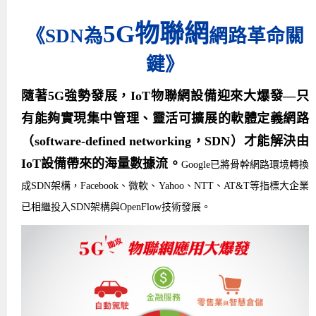
Android系列課程
創意程式設計系列
AI深度學習之問答系統實作
[學程]物聯網全端與深度學習整合
iPAS AIoT應用工程師(物聯網類)
AI深度學習與影像辨識實戰
ARM Boot Loader設計
C語言程式設計
自然語言處理與大型語言模型
APCS檢定 C語言課程
Python程式設計
Python硬體控制-Pi Pico
5G關鍵技術- SDN與Mininet實作
5G物聯網
《SDN為
網路革命關
iOS程式開發系列課程
AI強化學習 - 自動控制應用
嵌入式Linux開發與AI影像辨識
ARM Cortex-M0 應用整合設計
資料結構精修班
Android嵌入式平台開發訓練班
資料分析與視覺化
APCS檢定培訓課程
JavaScript程式設計
Raspberry Pi 使用入門
micro:bit 創意程式設計
鍵》
讓 AI 成為你的數位同事
智能機器人系統整合開發
C++程式設計
Android APP 實戰開發學程
iPhone程式設計基礎班
非監督式學習
【遠距同步】APCS寒/暑假營隊
C++程式設計
Edge AI與Raspberry Pi Pico實作應用
Scratch 創意程式設計
隨著5G強勢發展，IoT物聯網設備迎來大爆發—只
產品應用系列課程
Python程式實戰養成學程
Android Framework
iPhone程式設計進階班
Android嵌入式平台開發訓練班
Edge AI與Pi Pico實作應用
【遠距同步】青少年AI冬/夏令營
Python進階程式設計：從資料結構到演算法
硬體控制使用Python
有能夠實現集中管理、靈活可擴展的軟體定義網路
轉職就業班
Python程式設計
Android ADK周邊裝置開發班
TI MSP430微控制器開發
生醫感測器整合設計班
電腦視覺演算法-人臉識別實戰
青少年AI人工智慧實作班
Python程式實戰養成學程
用樹莓派實現物聯網
（software-defined networking，SDN）才能解決由
IoT設備帶來的海量數據流。
Google已將骨幹網路環境轉換
實體課程總覽
Python程式設計(舊)
NFC無線通訊設計實作班
AIoT人工智慧與物聯網實戰人才就業班
OpenVINO邊緣運算實務
成SDN架構，Facebook、微軟、Yahoo、NTT、AT&T等指標大企業
APCS寒暑假程式檢定班
物聯網Web整合應用實作班
AI智能醫療電子產品開發人才就業班
iPAS巨量資料分析師考照班
已相繼投入SDN架構與OpenFlow技術發展。
Java 物件導向程式
物聯網韌體工程師人才養成班
物聯網平台開發人才養成班(政府+企業雙重補助)
物聯網平台開發人才養成班