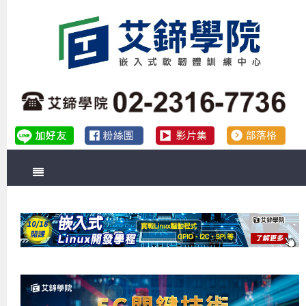
首頁
關於艾鍗
實體課程
最新公告
數位課程
公司簡介
課程說明會
企業預約徵才