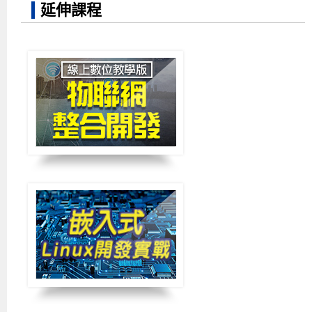
單元10-1 【利用Miniedit建立SDN網路拓樸】，學
路的路由表日益複雜，讓目前的網路架構產生了許多
延伸課程
習重點、詳細步驟通通講清楚說明白，保證學會！
問題，不敷使用。唯有新一代的革命性網路 - 軟體定
義網路（Software Defined Network，SDN）架構才能
滿足新時代的需求。
提升頻寬的使用效率
Google內部資料中心運用OpenFlow傳輸協定打造SDN
架構後，讓網路頻寬使用率一口氣提升3倍，高達95%
的網路頻寬使用率，取代原本的30%~40%。以相同的
網路設備和線路，可承載的網路流量也變成了3倍。
自主性提高，不再受制於單一網通廠
網通廠的網路管理技術或網路作業系統軟體，彼此間
難以相容，一旦企業購買某一廠牌的設備，未來更新
設備時就必須遷就該廠牌的網管功能，無法選用其他
廠牌的設備，自主性低。而如果採用SDN架構，將不