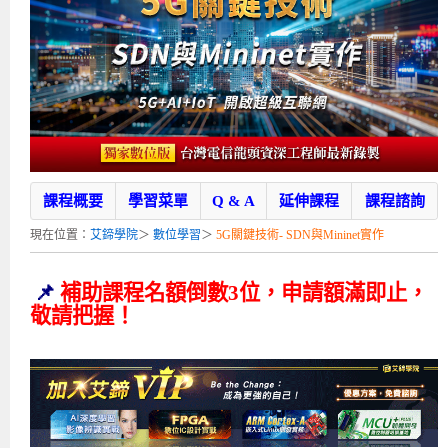
補助專班
師資介紹
嵌入式Linux開發系列課程
熱門課程
儲備講師計劃
課程說明會
企業服務
開發板介紹
MCU韌體設計系列課程
數位課程總覽
待業青年職訓課程(29歲以下)
政府補助職訓說明會
[學程] 嵌入式Linux開發實務
讓 AI 成為你的數位同事
研討活動
環境設備
硬體/IC設計系列課程
嵌入式Linux開發系列
Kubernetes工程師養成班
企業教育訓練
Linux系統建置實務
ARM MCU單晶片韌體開發
AI雲端原生與MLOps自動化實務
學員專區
最新職缺
AI人工智慧系列課程
MCU韌體開發系列
[假日班]AI邊緣運算實作TensorFlow Lite for MCU
企業儲值優惠方案
最新補助課程
Linux系統程式設計
USB韌體設計
全能電路設計實戰班
n8n 零基礎工作自動化實戰班
嵌入式Linux學程(數位豪華版)
前進校園
艾鍗新聞
iPAS經濟部產業人才能力鑑定
AI人工智慧系列課程
[假日班]物聯網資訊安全實務
艾鍗企業VIP會員
會員優惠
Linux驅動程式設計實戰
STM32嵌入式開發實戰
FPGA 數位IC設計實戰
iPAS AI應用規劃師能力鑑定課程
Vibe Coding：AI 協作全端開發實戰班
Linux系統程式設計
MCU韌體設計
課程概要
學習菜單
Q & A
延伸課程
課程諮詢
會員優惠
獲獎與榮耀
Web及雲端系列課程
Web及雲端系列課程
更多...
企業徵才
學員見證
校園巡迴講座
ARM Boot Loader設計
[學程]MCU韌體設計實戰
感測電路設計與應用
AI深度學習與影像辨識實戰
iPAS AI應用規劃師能力鑑定
iPAS AI應用規劃師能力鑑定課程
Linux驅動程式
Python硬體控制-Pi Pico物聯網實作
iPAS AI應用規劃師能力鑑定課程
現在位置：
艾鍗學院
＞
數位學習
＞
5G關鍵技術- SDN與Mininet實作
交通資訊
物聯網開發系列課程
IoT物聯網開發系列
研發設計服務
資訊專區
研發實習生計畫
Linux Socket網路程式設計
TI MSP430微控制器開發
Allegro/PCB Layout設計
AI雲端原生與MLOps自動化實務
iPAS AIoT 應用工程師(物聯網類)
Kubernetes雲原生實戰班
ARM Boot Loader
Edge AI與Pi Pico實作應用
Vibe Coding：AI協作全端開發
kubernetes雲原生實戰班
5G-SDN通訊系列課程
iPAS產業人才能力鑑定系列
電腦教室租借服務[台北]
學員常見問題
Raspberry Pi之Python程式設計硬體控制
生醫感測器整合設計班
工業電子丙級輔導考照課程
AI機器學習與深度學習實戰班
iPAS巨量資料分析師
AI雲端原生與MLOps自動化實務
[學程]物聯網整合開發實戰
使用C語言控制Raspberry Pi
AI邊緣運算實作TensorFlow Lite for MCU
生成式AI能力認證
AI雲端原生與MLOps自動化實務
物聯網整合開發與應用
廠商求才
📌
補助課程名額倒數3位，申請額滿即止，
敬請把握！
ROS機器人開發系列課程
升大學APCS/學習歷程專區
合作夥伴專區
學員權益與報名須知
嵌入式Linux開發與AI影像辨識
SoC FPGA嵌入式設計實戰
青少年AI人工智慧實作班
iPAS機器學習工程師
n8n 零基礎工作自動化實戰班
Web全端開發應用
SDN網路技術與Mininet實戰
Linux 作業系統實務
生成式AI基礎模型到Agentic AI
Web全端開發應用班
Python硬體控制-Pi Pico物聯網實作
iPAS AI應用規劃師
電腦視覺與影像處理課程
程式語言系列
最新成果展
青少年AI人工智慧實作班[高中生]
穿戴式裝置應用開發
AI課程總覽頁
Web全端開發應用班
5G技術-SDN與Mininet實作
ROS機器人自走車系統開發應用
Raspberry Pi 開發入門
Python機器學習與深度學習
iPAS AIoT應用工程師(物聯網類)
iPAS AIoT應用工程師(物聯網類)
高中生升學超前部署課程總覽
ARM系列課程
Raspberry Pi系列
工程師學習地圖
高中生升學超前部署課程總覽
嵌入式即時作業系統FreeRTOS 設計實作
[學程]感測電路Plus+MCU韌體設計實戰
AI邊緣運算實作TensorFlow Lite for MCU
資訊安全實務
嵌入式物聯網開發實戰
ROS機器手臂控制&演算法實戰
影像課程總覽
AI雲端原生與MLOps自動化實務
5G - SDN與Mininet實作
iPAS巨量資料分析師
APCS檢定 Python課程
C語言程式設計
程式語言系列課程
5G-SDN通訊系列課程
學員專屬提問平台
AIoT智能聯網運算實戰
物聯網Web整合應用實作
[學程]物聯網全端與深度學習整合
智能機器人系統整合開發
電腦視覺與影像處理
ARM mbed 物聯網平台應用實作
AI邊緣運算實作-TFL for MCU
iPAS機器學習工程師
APCS檢定 C++課程
資料結構
Linux & C語言硬體控制