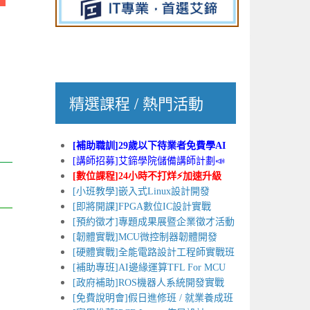
精選課程 / 熱門活動
[補助職訓]29歲以下待業者免費學AI
[講師招募]艾鍗學院儲備講師計劃📣
[數位課程]24小時不打烊⚡加速升級
[小班教學]嵌入式Linux設計開發
[即將開課]FPGA數位IC設計實戰
[預約徵才]專題成果展暨企業徵才活動
[韌體實戰]MCU微控制器韌體開發
[硬體實戰]全能電路設計工程師實戰班
[補助專班]AI邊緣運算TFL For MCU
[政府補助]ROS機器人系統開發實戰
[免費說明會]假日進修班 / 就業養成班