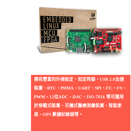
備有豐富的外接設定，如定時器、USB 2.0全速
裝置、RTC、PDMA、UART、SPI、I²C、I²S、
PWM、12位ADC、DAC、ISO-7816 等可運用
於穿戴式裝置、可攜式醫療測量裝置、智能家
居、GPS 數據記錄器等。