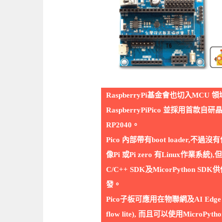
RaspberryPi基金會也切入MCU 領域
RaspberryPiPico 並採用首款自研
RP2040。
Pico 內部帶有boot loader,不過
像Pi 或Pi zero 有Linux作業系統),
C/C++ SDK及MicorPython S
發。
Pico子板可應用在物聯網及AI Edge 應
flow lite), 而且可以使用MicroPy