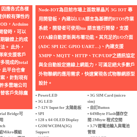
組外，因應各式各樣
Node-IOT為目前市場上首款單晶片 3G IOT 專
也提供較有彈性的
用開發板，內建以LUA語言為基礎的RTOS作業
D，Arduino
系統，開發者可使用lua 語言進行開發，支援
期開發時，可以
OTA線自動更新與布署功能。其充足的I/O介面
初期驗證上的成
(ADC SPI I2C GPIO UART…)、內建支援
法。 此外，
U團隊來支援客戶
XMPP、MQTT、HTTP、TCP/UDP之通訊協定
成的total
與全自動設定連線上網能力，可滿足絕大多數戶
參考，此平台也會
外物聯網的應用需求，快速實現各式物聯網原型
方案，針對現有
設計。
y也與許多雲端公司
，替客戶免除龐
• PowerLED
• 3G SIM Card (micro
• 3G LED
sim)
• 7-12V Input for 太陽能板
• 自訂Button
erial Bridge可
• SPI
• 64Mbyte Flash儲存空
g用
• 128 x 64 OLED Display
間 2Mbyte 程式空間
tch
• GSM/WCDMA(3G)
• 3.7V鋰電池輸入與電池
組Mikro模組
Support
管理