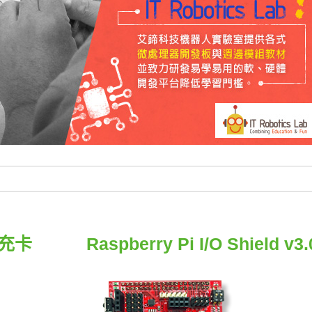
o擴充卡
Raspberry Pi I/O Shield v3.