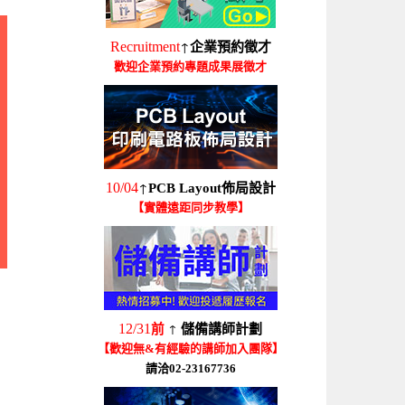
↑
Recruitment
企業預約徵才
歡迎企業預約專題成果展徵才
↑
10/04
PCB Layout佈局設計
【實體遠距同步教學】
↑
12/31
前
儲備講師計劃
【歡迎無&有經驗的講師加入團隊】
請洽02-23167736