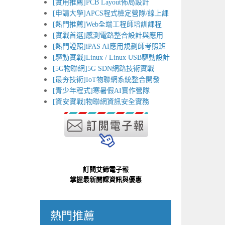
[實用推薦]PCB Layout佈局設計
[申請大學]APCS程式檢定營隊/線上課
[熱門推薦]Web全端工程師培訓課程
[實戰首選]感測電路整合設計與應用
[熱門證照]iPAS AI應用規劃師考照班
[驅動實戰]Linux / Linux USB驅動設計
[5G物聯網]5G SDN網路技術實戰
[最夯技術]IoT物聯網系統整合開發
[青少年程式]寒暑假AI實作營隊
[資安實戰]物聯網資訊安全實務
訂閱艾鍗電子報
掌握最新開課資訊與優惠
熱門推薦