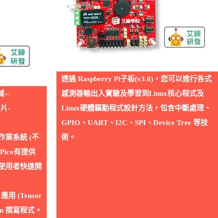
透過 Raspberry Pi子板(v3.0)，您可以進行各式
--
感測器輸出入實驗及學習到Linux核心程式及
晶片-
Linux硬體驅動程式設計方法，包含中斷處理、
GPIO、UART、I2C、SPI、Device Tree 等技
沒有作業系統 (不
術。
但Pico有提供
DK供使用者快速開
用 (Tensor
thon 撰寫程式。