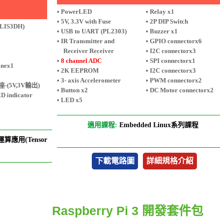
• PowerLED
• Relay x1
• 5V, 3.3V with Fuse
• 2P DIP Switch
(LIS3DH)
• USB to UART (PL2303)
• Buzzer x1
• IR Transmitter and
• GPIO connectorx6
Receiver Receiver
• I2C connectorx3
•
8 channel ADC
• SPI connectorx1
onex1
• 2K EEPROM
• I2C connectorx3
• 3- axis Accelerometer
• PWM connectorx2
-(5V,3V輸出)
• Button x2
• DC Motor connectorx2
D indicator
• LED x5
適用課程:
Embedded Linux系列課程
運算應用(Tensor
下載電路圖
詳細規格介紹
Raspberry Pi 3 開發套件包