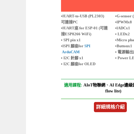
•lUART-to-USB (PL2303)
•G-sensor 
可連接PC
•lPWMx8
•lUART座 for ESP-01 (可連
•lADCx1
接ESP8266 WiFi)
• LEDx2
• SPI pin x1
•Micro ph
•lSPI 腳座for
SPI
•Buttonx1
ArduCAM
• 電源輸出座
• I2C 針腳 x1
• Power LE
• I2C 腳座for OLED
適用課程:
AIoT物聯網
、
AI Edge邊緣
flow lite)
詳細規格介紹