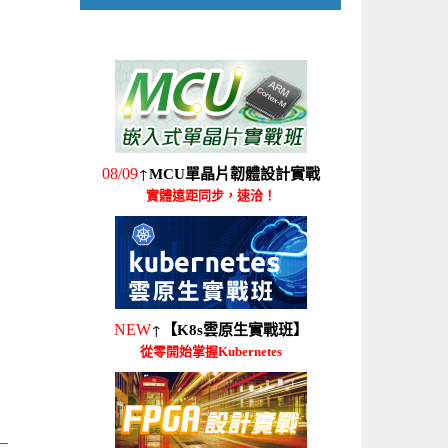
↑
08/09
MCU單晶片韌體設計實戰
實體遠距同步，速洽！
↑
NEW
【K8s雲原生實戰班】
從零開始掌握Kubernetes