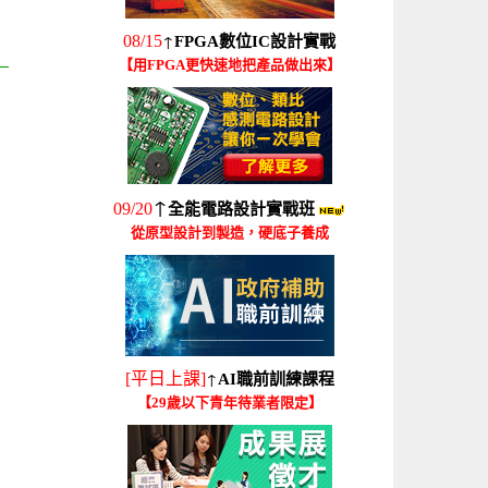
↑
08/15
FPGA數位IC設計實戰
【用FPGA更快速地把產品做出來】
↑
09/20
全能電路設計實戰班
從原型設計到製造，硬底子養成
↑
[平日上課]
AI職前訓練課程
【29歲以下青年待業者限定】