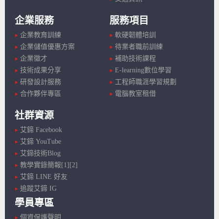
企業服務
服務項目
企業教育訓練
軟硬韌體培訓
企業儲值優惠方案
待業者職前訓練
企業徵才
補助技術課程
技術成果分享
E-learning數位學習
研發設計服務
工程師職涯學習規劃
合作夥伴專區
電腦教室租借
社群資源
艾鍗 Facebook
艾鍗 YouTube
艾鍗技術Blog
教學實錄簡報[1]
[2]
艾鍗 LINE 好友
追蹤艾鍗 IG
學員專區
個資保護聲明