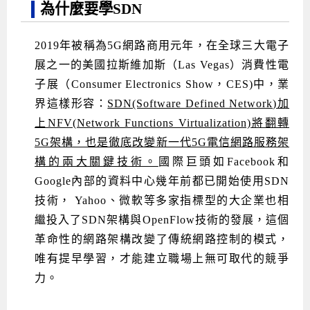
為什麼要學SDN
Android系列課程
創意程式設計系列
AI深度學習之問答系統實作
[學程]物聯網全端與深度學習整合
iPAS AIoT應用工程師(物聯網類)
AI深度學習與影像辨識實戰
ARM Boot Loader設計
C語言程式設計
自然語言處理與大型語言模型
APCS檢定 C語言課程
Python程式設計
Python硬體控制-Pi Pico
5G關鍵技術- SDN與Mininet實作
2019年被稱為5G網路商用元年，在全球三大電子
iOS程式開發系列課程
AI強化學習 - 自動控制應用
嵌入式Linux開發與AI影像辨識
ARM Cortex-M0 應用整合設計
資料結構精修班
Android嵌入式平台開發訓練班
資料分析與視覺化
APCS檢定培訓課程
JavaScript程式設計
Raspberry Pi 使用入門
micro:bit 創意程式設計
展之一的美國拉斯維加斯（Las Vegas）消費性電
讓 AI 成為你的數位同事
智能機器人系統整合開發
C++程式設計
Android APP 實戰開發學程
iPhone程式設計基礎班
非監督式學習
【遠距同步】APCS寒/暑假營隊
C++程式設計
Edge AI與Raspberry Pi Pico實作應用
Scratch 創意程式設計
子展（Consumer Electronics Show，CES)中，業
產品應用系列課程
Python程式實戰養成學程
Android Framework
iPhone程式設計進階班
Android嵌入式平台開發訓練班
Edge AI與Pi Pico實作應用
【遠距同步】青少年AI冬/夏令營
Python進階程式設計：從資料結構到演算法
硬體控制使用Python
界這樣形容：
SDN(Software Defined Network)加
上NFV(Network Functions Virtualization)將翻轉
轉職就業班
Python程式設計
Android ADK周邊裝置開發班
TI MSP430微控制器開發
生醫感測器整合設計班
電腦視覺演算法-人臉識別實戰
青少年AI人工智慧實作班
Python程式實戰養成學程
用樹莓派實現物聯網
5G架構，也是徹底改變新一代5G電信網路服務架
實體課程總覽
Python程式設計(舊)
NFC無線通訊設計實作班
AIoT人工智慧與物聯網實戰人才就業班
OpenVINO邊緣運算實務
構的兩大關鍵技術。
國際巨頭如Facebook和
Google內部的資料中心幾年前都已開始使用SDN
APCS寒暑假程式檢定班
物聯網Web整合應用實作班
AI智能醫療電子產品開發人才就業班
iPAS巨量資料分析師考照班
技術， Yahoo、微軟等多家指標型的大企業也相
Java 物件導向程式
物聯網韌體工程師人才養成班
繼投入了SDN架構與OpenFlow技術的發展，這個
革命性的網路架構改變了傳統網路控制的模式，
物聯網平台開發人才養成班(政府+企業雙重補助)
唯有提早學習，才能建立職場上無可取代的競爭
物聯網平台開發人才養成班
力。