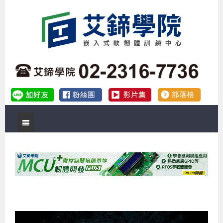
首頁
關於艾鍗
實體課程
最新公告
數位課程
公司簡介
課程說明會
企業預約徵才
補助專班
師資介紹
嵌入式Linux開發系列課程
熱門課程
儲備講師計劃
課程說明會