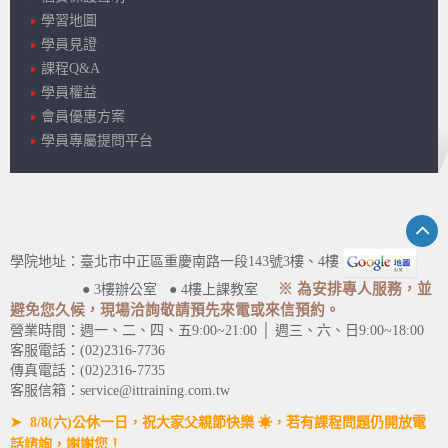
學習地圖
學員見證
課程Q&A
學員權益
會員優惠方案
學員專屬提問平台
學院地址：臺北市中正區重慶南路一段143號3樓、4樓
※ 為安排專人服務，並
● 3樓辦公室 ● 4樓上課教室
避免您久候，現場洽詢敬請預先來電或來信預約。
營業時間：週一、二、四、五9:00~21:00 │ 週三、六、日9:00~18:00
客服電話：(02)2316-7736
傳真電話：(02)2316-7735
客服信箱：service@ittraining.com.tw
➤ 8/8(六)公休一日，祝大家父親節快樂 ☀，若有課程問題仍開放電
話諮詢，謝謝您！