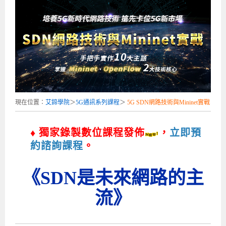
企業服務
開發板介紹
MCU韌體設計系列課程
數位課程總覽
待業青年職訓課程(29歲以下)
政府補助職訓說明會
[學程] 嵌入式Linux開發實務
讓 AI 成為你的數位同事
研討活動
環境設備
硬體/IC設計系列課程
嵌入式Linux開發系列
Kubernetes工程師養成班
企業教育訓練
Linux系統建置實務
ARM MCU單晶片韌體開發
AI雲端原生與MLOps自動化實務
學員專區
最新職缺
AI人工智慧系列課程
MCU韌體開發系列
[假日班]AI邊緣運算實作TensorFlow Lite for MCU
企業儲值優惠方案
最新補助課程
Linux系統程式設計
USB韌體設計
全能電路設計實戰班
n8n 零基礎工作自動化實戰班
嵌入式Linux學程(數位豪華版)
前進校園
艾鍗新聞
iPAS經濟部產業人才能力鑑定
AI人工智慧系列課程
[假日班]物聯網資訊安全實務
艾鍗企業VIP會員
會員優惠
Linux驅動程式設計實戰
STM32嵌入式開發實戰
FPGA 數位IC設計實戰
iPAS AI應用規劃師能力鑑定課程
Vibe Coding：AI 協作全端開發實戰班
Linux系統程式設計
MCU韌體設計
會員優惠
獲獎與榮耀
Web及雲端系列課程
Web及雲端系列課程
更多...
企業徵才
學員見證
校園巡迴講座
ARM Boot Loader設計
[學程]MCU韌體設計實戰
感測電路設計與應用
AI深度學習與影像辨識實戰
iPAS AI應用規劃師能力鑑定
iPAS AI應用規劃師能力鑑定課程
Linux驅動程式
Python硬體控制-Pi Pico物聯網實作
iPAS AI應用規劃師能力鑑定課程
現在位置：
艾鍗學院
＞
5G通訊系列課程
＞
5G SDN網路技術與Mininet實戰
交通資訊
物聯網開發系列課程
IoT物聯網開發系列
研發設計服務
資訊專區
研發實習生計畫
Linux Socket網路程式設計
TI MSP430微控制器開發
Allegro/PCB Layout設計
AI雲端原生與MLOps自動化實務
iPAS AIoT 應用工程師(物聯網類)
Kubernetes雲原生實戰班
ARM Boot Loader
Edge AI與Pi Pico實作應用
Vibe Coding：AI協作全端開發
kubernetes雲原生實戰班
♦ 獨家錄製數位課程發佈
，
立即預
5G-SDN通訊系列課程
iPAS產業人才能力鑑定系列
電腦教室租借服務[台北]
學員常見問題
Raspberry Pi之Python程式設計硬體控制
生醫感測器整合設計班
工業電子丙級輔導考照課程
AI機器學習與深度學習實戰班
iPAS巨量資料分析師
AI雲端原生與MLOps自動化實務
[學程]物聯網整合開發實戰
使用C語言控制Raspberry Pi
AI邊緣運算實作TensorFlow Lite for MCU
生成式AI能力認證
AI雲端原生與MLOps自動化實務
物聯網整合開發與應用
廠商求才
約諮詢課程
。
ROS機器人開發系列課程
升大學APCS/學習歷程專區
合作夥伴專區
學員權益與報名須知
嵌入式Linux開發與AI影像辨識
SoC FPGA嵌入式設計實戰
青少年AI人工智慧實作班
iPAS機器學習工程師
n8n 零基礎工作自動化實戰班
Web全端開發應用
SDN網路技術與Mininet實戰
Linux 作業系統實務
生成式AI基礎模型到Agentic AI
Web全端開發應用班
Python硬體控制-Pi Pico物聯網實作
iPAS AI應用規劃師
《SDN是未來網路的主
電腦視覺與影像處理課程
程式語言系列
最新成果展
青少年AI人工智慧實作班[高中生]
穿戴式裝置應用開發
AI課程總覽頁
Web全端開發應用班
5G技術-SDN與Mininet實作
ROS機器人自走車系統開發應用
Raspberry Pi 開發入門
Python機器學習與深度學習
iPAS AIoT應用工程師(物聯網類)
iPAS AIoT應用工程師(物聯網類)
高中生升學超前部署課程總覽
流》
ARM系列課程
Raspberry Pi系列
工程師學習地圖
高中生升學超前部署課程總覽
嵌入式即時作業系統FreeRTOS 設計實作
[學程]感測電路Plus+MCU韌體設計實戰
AI邊緣運算實作TensorFlow Lite for MCU
資訊安全實務
嵌入式物聯網開發實戰
ROS機器手臂控制&演算法實戰
影像課程總覽
AI雲端原生與MLOps自動化實務
5G - SDN與Mininet實作
iPAS巨量資料分析師
APCS檢定 Python課程
C語言程式設計
程式語言系列課程
5G-SDN通訊系列課程
學員專屬提問平台
AIoT智能聯網運算實戰
物聯網Web整合應用實作
[學程]物聯網全端與深度學習整合
智能機器人系統整合開發
電腦視覺與影像處理
ARM mbed 物聯網平台應用實作
AI邊緣運算實作-TFL for MCU
iPAS機器學習工程師
APCS檢定 C++課程
資料結構
Linux & C語言硬體控制