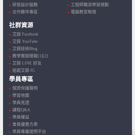
研發設計服務
工程師職涯學習規劃
合作夥伴專區
電腦教室租借
社群資源
艾鍗 Facebook
艾鍗 YouTube
艾鍗技術Blog
教學實錄簡報[1]
[2]
艾鍗 LINE 好友
追蹤艾鍗 IG
學員專區
個資保護聲明
學習地圖
學員見證
課程Q&A
學員權益
會員優惠方案
學員專屬提問平台