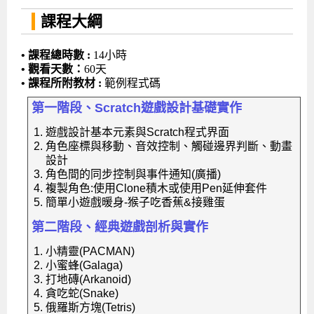
課程大綱
• 課程總時數 :
14小時
• 觀看天數：
60天
• 課程所附教材 :
範例程式碼
第一階段、Scratch遊戲設計基礎實作
遊戲設計基本元素與Scratch程式界面
角色座標與移動、音效控制、觸碰邊界判斷、動畫
設計
角色間的同步控制與事件通知(廣播)
複製角色:使用Clone積木或使用Pen延伸套件
簡單小遊戲暖身-猴子吃香蕉&接雞蛋
第二階段、經典遊戲剖析與實作
小精靈(PACMAN)
小蜜蜂(Galaga)
打地磚(Arkanoid)
貪吃蛇(Snake)
俄羅斯方塊(Tetris)