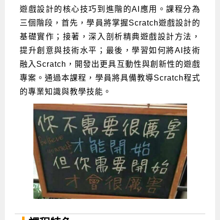
遊戲設計的核心技巧到進階的AI應用。課程分為
Android系列課程
創意程式設計系列
AI深度學習之問答系統實作
[學程]物聯網全端與深度學習整合
iPAS AIoT應用工程師(物聯網類)
AI深度學習與影像辨識實戰
ARM Boot Loader設計
C語言程式設計
自然語言處理與大型語言模型
APCS檢定 C語言課程
Python程式設計
Python硬體控制-Pi Pico
5G關鍵技術- SDN與Mininet實作
三個階段，首先，學員將掌握Scratch遊戲設計的
iOS程式開發系列課程
AI強化學習 - 自動控制應用
嵌入式Linux開發與AI影像辨識
ARM Cortex-M0 應用整合設計
資料結構精修班
Android嵌入式平台開發訓練班
資料分析與視覺化
APCS檢定培訓課程
JavaScript程式設計
Raspberry Pi 使用入門
micro:bit 創意程式設計
基礎實作；接著，深入剖析精典遊戲設計方法，
提升創意與技術水平；最後，學習如何將AI技術
讓 AI 成為你的數位同事
智能機器人系統整合開發
C++程式設計
Android APP 實戰開發學程
iPhone程式設計基礎班
非監督式學習
【遠距同步】APCS寒/暑假營隊
C++程式設計
Edge AI與Raspberry Pi Pico實作應用
Scratch 創意程式設計
融入Scratch，開發出更具互動性與創新性的遊戲
產品應用系列課程
Python程式實戰養成學程
Android Framework
iPhone程式設計進階班
Android嵌入式平台開發訓練班
Edge AI與Pi Pico實作應用
【遠距同步】青少年AI冬/夏令營
Python進階程式設計：從資料結構到演算法
硬體控制使用Python
專案。通過本課程，學員將具備教導Scratch程式
的專業知識與教學技能。
轉職就業班
Python程式設計
Android ADK周邊裝置開發班
TI MSP430微控制器開發
生醫感測器整合設計班
電腦視覺演算法-人臉識別實戰
青少年AI人工智慧實作班
Python程式實戰養成學程
用樹莓派實現物聯網
實體課程總覽
Python程式設計(舊)
NFC無線通訊設計實作班
AIoT人工智慧與物聯網實戰人才就業班
OpenVINO邊緣運算實務
APCS寒暑假程式檢定班
物聯網Web整合應用實作班
AI智能醫療電子產品開發人才就業班
iPAS巨量資料分析師考照班
Java 物件導向程式
物聯網韌體工程師人才養成班
物聯網平台開發人才養成班(政府+企業雙重補助)
物聯網平台開發人才養成班