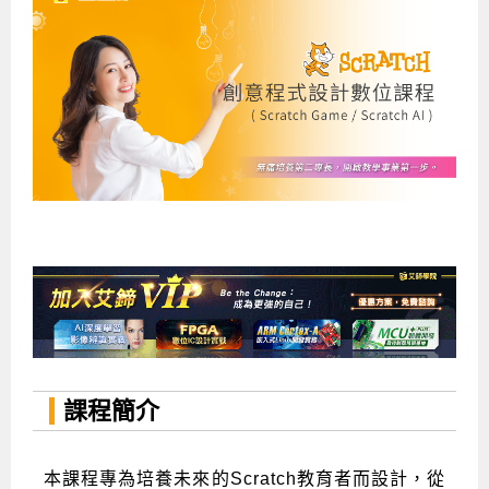
企業服務
開發板介紹
MCU韌體設計系列課程
數位課程總覽
待業青年職訓課程(29歲以下)
政府補助職訓說明會
[學程] 嵌入式Linux開發實務
讓 AI 成為你的數位同事
研討活動
環境設備
硬體/IC設計系列課程
嵌入式Linux開發系列
Kubernetes工程師養成班
企業教育訓練
Linux系統建置實務
ARM MCU單晶片韌體開發
AI雲端原生與MLOps自動化實務
學員專區
最新職缺
AI人工智慧系列課程
MCU韌體開發系列
[假日班]AI邊緣運算實作TensorFlow Lite for MCU
企業儲值優惠方案
最新補助課程
Linux系統程式設計
USB韌體設計
全能電路設計實戰班
n8n 零基礎工作自動化實戰班
嵌入式Linux學程(數位豪華版)
前進校園
艾鍗新聞
iPAS經濟部產業人才能力鑑定
AI人工智慧系列課程
[假日班]物聯網資訊安全實務
艾鍗企業VIP會員
會員優惠
Linux驅動程式設計實戰
STM32嵌入式開發實戰
FPGA 數位IC設計實戰
iPAS AI應用規劃師能力鑑定課程
Vibe Coding：AI 協作全端開發實戰班
Linux系統程式設計
MCU韌體設計
會員優惠
獲獎與榮耀
Web及雲端系列課程
Web及雲端系列課程
更多...
企業徵才
學員見證
校園巡迴講座
ARM Boot Loader設計
[學程]MCU韌體設計實戰
感測電路設計與應用
AI深度學習與影像辨識實戰
iPAS AI應用規劃師能力鑑定
iPAS AI應用規劃師能力鑑定課程
Linux驅動程式
Python硬體控制-Pi Pico物聯網實作
iPAS AI應用規劃師能力鑑定課程
交通資訊
物聯網開發系列課程
IoT物聯網開發系列
研發設計服務
資訊專區
研發實習生計畫
Linux Socket網路程式設計
TI MSP430微控制器開發
Allegro/PCB Layout設計
AI雲端原生與MLOps自動化實務
iPAS AIoT 應用工程師(物聯網類)
Kubernetes雲原生實戰班
ARM Boot Loader
Edge AI與Pi Pico實作應用
Vibe Coding：AI協作全端開發
kubernetes雲原生實戰班
5G-SDN通訊系列課程
iPAS產業人才能力鑑定系列
電腦教室租借服務[台北]
學員常見問題
Raspberry Pi之Python程式設計硬體控制
生醫感測器整合設計班
工業電子丙級輔導考照課程
AI機器學習與深度學習實戰班
iPAS巨量資料分析師
AI雲端原生與MLOps自動化實務
[學程]物聯網整合開發實戰
使用C語言控制Raspberry Pi
AI邊緣運算實作TensorFlow Lite for MCU
生成式AI能力認證
AI雲端原生與MLOps自動化實務
物聯網整合開發與應用
廠商求才
ROS機器人開發系列課程
升大學APCS/學習歷程專區
合作夥伴專區
學員權益與報名須知
嵌入式Linux開發與AI影像辨識
SoC FPGA嵌入式設計實戰
青少年AI人工智慧實作班
iPAS機器學習工程師
n8n 零基礎工作自動化實戰班
Web全端開發應用
SDN網路技術與Mininet實戰
Linux 作業系統實務
生成式AI基礎模型到Agentic AI
Web全端開發應用班
Python硬體控制-Pi Pico物聯網實作
iPAS AI應用規劃師
電腦視覺與影像處理課程
程式語言系列
最新成果展
青少年AI人工智慧實作班[高中生]
穿戴式裝置應用開發
AI課程總覽頁
Web全端開發應用班
5G技術-SDN與Mininet實作
ROS機器人自走車系統開發應用
Raspberry Pi 開發入門
Python機器學習與深度學習
iPAS AIoT應用工程師(物聯網類)
iPAS AIoT應用工程師(物聯網類)
高中生升學超前部署課程總覽
課程簡介
ARM系列課程
Raspberry Pi系列
工程師學習地圖
高中生升學超前部署課程總覽
嵌入式即時作業系統FreeRTOS 設計實作
[學程]感測電路Plus+MCU韌體設計實戰
AI邊緣運算實作TensorFlow Lite for MCU
資訊安全實務
嵌入式物聯網開發實戰
ROS機器手臂控制&演算法實戰
影像課程總覽
AI雲端原生與MLOps自動化實務
5G - SDN與Mininet實作
iPAS巨量資料分析師
APCS檢定 Python課程
C語言程式設計
程式語言系列課程
5G-SDN通訊系列課程
學員專屬提問平台
AIoT智能聯網運算實戰
物聯網Web整合應用實作
[學程]物聯網全端與深度學習整合
智能機器人系統整合開發
電腦視覺與影像處理
ARM mbed 物聯網平台應用實作
AI邊緣運算實作-TFL for MCU
iPAS機器學習工程師
APCS檢定 C++課程
資料結構
Linux & C語言硬體控制
本課程專為培養未來的Scratch教育者而設計，從