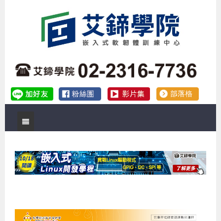
首頁
關於艾鍗
實體課程
最新公告
數位課程
公司簡介
課程說明會
企業預約徵才
補助專班
師資介紹
嵌入式Linux開發系列課程
熱門課程
儲備講師計劃
課程說明會