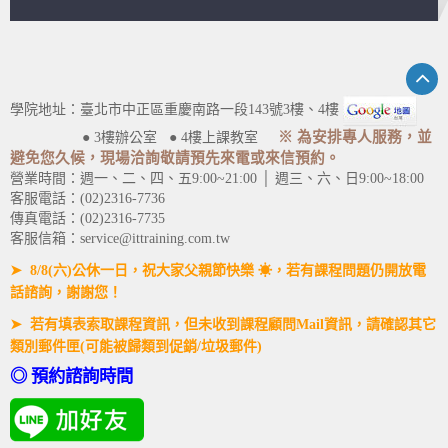
學院地址：臺北市中正區重慶南路一段143號3樓、4樓
※ 為安排專人服務，並
● 3樓辦公室 ● 4樓上課教室
避免您久候，現場洽詢敬請預先來電或來信預約。
營業時間：週一、二、四、五9:00~21:00 │ 週三、六、日9:00~18:00
客服電話：(02)2316-7736
傳真電話：(02)2316-7735
客服信箱：service@ittraining.com.tw
➤ 8/8(六)公休一日，祝大家父親節快樂 ☀，若有課程問題仍開放電
話諮詢，謝謝您！
➤ 若有填表索取課程資訊，但未收到課程顧問Mail資訊，請確認其它
類別郵件匣(可能被歸類到促銷/垃圾郵件)
◎ 預約諮詢時間