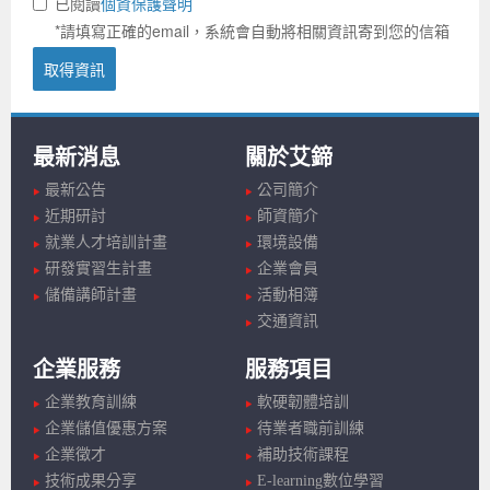
已閱讀
個資保護聲明
*請填寫正確的email，系統會自動將相關資訊寄到您的信箱
取得資訊
最新消息
關於艾鍗
最新公告
公司簡介
近期研討
師資簡介
就業人才培訓計畫
環境設備
研發實習生計畫
企業會員
儲備講師計畫
活動相簿
交通資訊
企業服務
服務項目
企業教育訓練
軟硬韌體培訓
企業儲值優惠方案
待業者職前訓練
企業徵才
補助技術課程
技術成果分享
E-learning數位學習