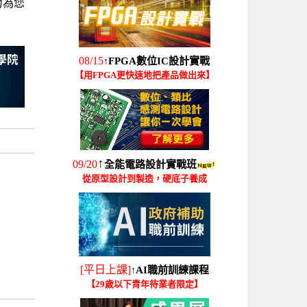
力為您
08/15
FPGA數位IC設計實戰
↑
【用FPGA更快速地把產品做出來】
↑
09/20
全能電路設計實戰班
從原型設計到製造，硬底子養成
[平日上課]
AI職前訓練課程
↑
【29歲以下青年待業者限定】