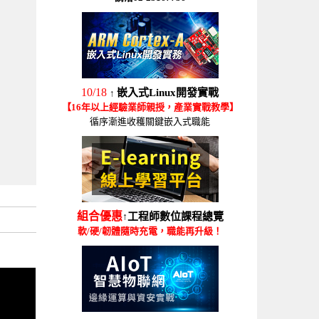
10/18
嵌入式Linux開發實戰
↑
【16年以上經驗業師親授，產業實戰教學】
循序漸進收穫關鍵嵌入式職能
組合優惠
工程師數位課程總覽
↑
軟/硬/韌體隨時充電，職能再升級！