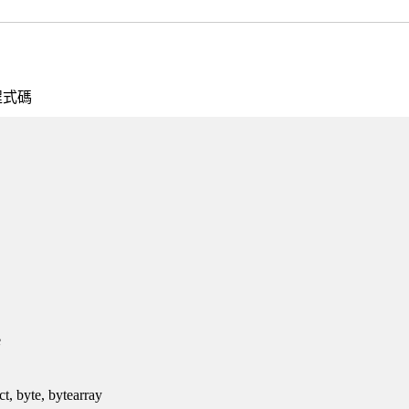
程式碼
e
 byte, bytearray