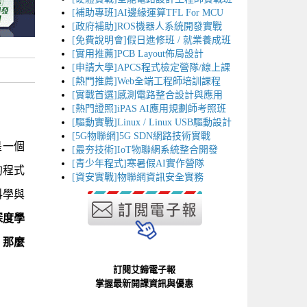
[補助專班]AI邊緣運算TFL For MCU
[政府補助]ROS機器人系統開發實戰
[免費說明會]假日進修班 / 就業養成班
[實用推薦]PCB Layout佈局設計
[申請大學]APCS程式檢定營隊/線上課
[熱門推薦]Web全端工程師培訓課程
[實戰首選]感測電路整合設計與應用
[熱門證照]iPAS AI應用規劃師考照班
[驅動實戰]Linux / Linux USB驅動設計
[5G物聯網]5G SDN網路技術實戰
是一個
[最夯技術]IoT物聯網系統整合開發
[青少年程式]寒暑假AI實作營隊
的程式
[資安實戰]物聯網資訊安全實務
科學與
深度學
，那麼
訂閱艾鍗電子報
掌握最新開課資訊與優惠