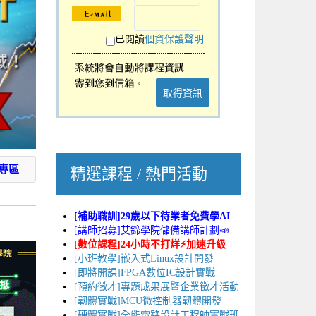
已閱讀
個資保護聲明
取得資訊
專區
精選課程 / 熱門活動
[補助職訓]29歲以下待業者免費學AI
[講師招募]艾鍗學院儲備講師計劃📣
[數位課程]24小時不打烊⚡加速升級
[小班教學]嵌入式Linux設計開發
[即將開課]FPGA數位IC設計實戰
[預約徵才]專題成果展暨企業徵才活動
[韌體實戰]MCU微控制器韌體開發
[硬體實戰]全能電路設計工程師實戰班