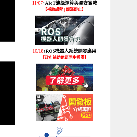
11/07
AIoT邊緣運算與資安實戰
↑
【補助課程 | 額滿即止】
10/18
ROS機器人系統開發應用
↑
【政府補助遠距同步授課】