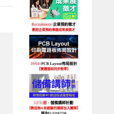
Recruitment
企業預約徵才
↑
歡迎企業預約專題成果展徵才
10/04
PCB Layout佈局設計
↑
【實體遠距同步教學】
12/31
前
儲備講師計劃
↑
【歡迎無&有經驗的講師加入團隊】
請洽02-23167736