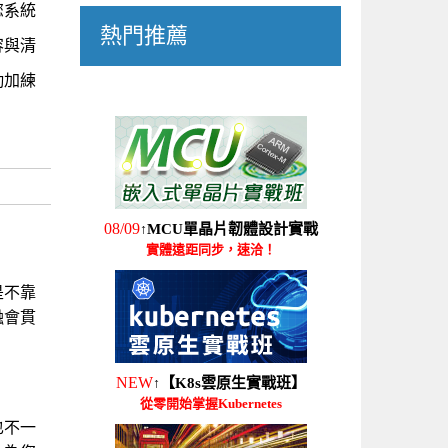
您系統
熱門推薦
容與清
勤加練
08/09
MCU單晶片韌體設計實戰
↑
實體遠距同步，速洽！
是不靠
融會貫
NEW
【K8s雲原生實戰班】
↑
從零開始掌握Kubernetes
也不一