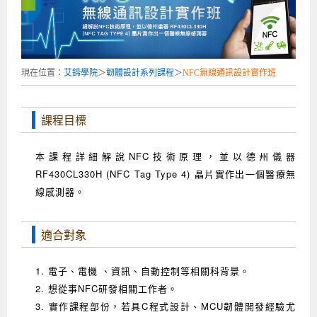
企業服務
開發板介紹
MCU韌體設計系列課程
數位課程總覽
待業青年職訓課程(29歲以下)
政府補助職訓說明會
[學程] 嵌入式Linux開發實務
讓 AI 成為你的數位同事
研討活動
環境設備
硬體/IC設計系列課程
嵌入式Linux開發系列
Kubernetes工程師養成班
企業教育訓練
Linux系統建置實務
ARM MCU單晶片韌體開發
AI雲端原生與MLOps自動化實務
現在位置：
艾鍗學院
＞
韌體設計系列課程
＞
NFC無線通訊設計實作班
學員專區
最新職缺
AI人工智慧系列課程
MCU韌體開發系列
[假日班]AI邊緣運算實作TensorFlow Lite for MCU
企業儲值優惠方案
最新補助課程
Linux系統程式設計
USB韌體設計
全能電路設計實戰班
n8n 零基礎工作自動化實戰班
嵌入式Linux學程(數位豪華版)
前進校園
艾鍗新聞
iPAS經濟部產業人才能力鑑定
AI人工智慧系列課程
[假日班]物聯網資訊安全實務
艾鍗企業VIP會員
會員優惠
Linux驅動程式設計實戰
STM32嵌入式開發實戰
FPGA 數位IC設計實戰
iPAS AI應用規劃師能力鑑定課程
Vibe Coding：AI 協作全端開發實戰班
Linux系統程式設計
MCU韌體設計
課程目標
會員優惠
獲獎與榮耀
Web及雲端系列課程
Web及雲端系列課程
更多...
企業徵才
學員見證
校園巡迴講座
ARM Boot Loader設計
[學程]MCU韌體設計實戰
感測電路設計與應用
AI深度學習與影像辨識實戰
iPAS AI應用規劃師能力鑑定
iPAS AI應用規劃師能力鑑定課程
Linux驅動程式
Python硬體控制-Pi Pico物聯網實作
iPAS AI應用規劃師能力鑑定課程
本課程詳細解說NFC技術原理，並以德州儀器
交通資訊
物聯網開發系列課程
IoT物聯網開發系列
研發設計服務
資訊專區
研發實習生計畫
Linux Socket網路程式設計
TI MSP430微控制器開發
Allegro/PCB Layout設計
AI雲端原生與MLOps自動化實務
iPAS AIoT 應用工程師(物聯網類)
Kubernetes雲原生實戰班
ARM Boot Loader
Edge AI與Pi Pico實作應用
Vibe Coding：AI協作全端開發
kubernetes雲原生實戰班
RF430CL330H (NFC Tag Type 4) 晶片實作出一個醫療無
線感測器。
5G-SDN通訊系列課程
iPAS產業人才能力鑑定系列
電腦教室租借服務[台北]
學員常見問題
Raspberry Pi之Python程式設計硬體控制
生醫感測器整合設計班
工業電子丙級輔導考照課程
AI機器學習與深度學習實戰班
iPAS巨量資料分析師
AI雲端原生與MLOps自動化實務
[學程]物聯網整合開發實戰
使用C語言控制Raspberry Pi
AI邊緣運算實作TensorFlow Lite for MCU
生成式AI能力認證
AI雲端原生與MLOps自動化實務
物聯網整合開發與應用
廠商求才
ROS機器人開發系列課程
升大學APCS/學習歷程專區
合作夥伴專區
學員權益與報名須知
嵌入式Linux開發與AI影像辨識
SoC FPGA嵌入式設計實戰
青少年AI人工智慧實作班
iPAS機器學習工程師
n8n 零基礎工作自動化實戰班
Web全端開發應用
SDN網路技術與Mininet實戰
Linux 作業系統實務
生成式AI基礎模型到Agentic AI
Web全端開發應用班
Python硬體控制-Pi Pico物聯網實作
iPAS AI應用規劃師
適合對象
電腦視覺與影像處理課程
程式語言系列
最新成果展
青少年AI人工智慧實作班[高中生]
穿戴式裝置應用開發
AI課程總覽頁
Web全端開發應用班
5G技術-SDN與Mininet實作
ROS機器人自走車系統開發應用
Raspberry Pi 開發入門
Python機器學習與深度學習
iPAS AIoT應用工程師(物聯網類)
iPAS AIoT應用工程師(物聯網類)
高中生升學超前部署課程總覽
1. 電子、電機 、資訊、自動控制等相關科背景。
ARM系列課程
Raspberry Pi系列
工程師學習地圖
高中生升學超前部署課程總覽
嵌入式即時作業系統FreeRTOS 設計實作
[學程]感測電路Plus+MCU韌體設計實戰
AI邊緣運算實作TensorFlow Lite for MCU
資訊安全實務
嵌入式物聯網開發實戰
ROS機器手臂控制&演算法實戰
影像課程總覽
AI雲端原生與MLOps自動化實務
5G - SDN與Mininet實作
iPAS巨量資料分析師
APCS檢定 Python課程
C語言程式設計
2. 想從事NFC研發相關工作者。
3. 實作課程部份，若具C程式設計、MCU韌體開發經驗尤
程式語言系列課程
5G-SDN通訊系列課程
學員專屬提問平台
AIoT智能聯網運算實戰
物聯網Web整合應用實作
[學程]物聯網全端與深度學習整合
智能機器人系統整合開發
電腦視覺與影像處理
ARM mbed 物聯網平台應用實作
AI邊緣運算實作-TFL for MCU
iPAS機器學習工程師
APCS檢定 C++課程
資料結構
Linux & C語言硬體控制