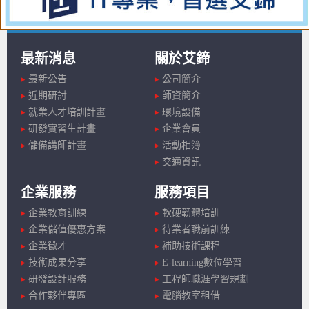
最新消息
關於艾鍗
最新公告
公司簡介
近期研討
師資簡介
就業人才培訓計畫
環境設備
研發實習生計畫
企業會員
儲備講師計畫
活動相簿
交通資訊
企業服務
服務項目
企業教育訓練
軟硬韌體培訓
企業儲值優惠方案
待業者職前訓練
企業徵才
補助技術課程
技術成果分享
E-learning數位學習
研發設計服務
工程師職涯學習規劃
合作夥伴專區
電腦教室租借