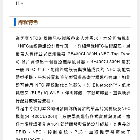
佳。
Android系列課程
創意程式設計系列
AI深度學習之問答系統實作
[學程]物聯網全端與深度學習整合
iPAS AIoT應用工程師(物聯網類)
AI深度學習與影像辨識實戰
ARM Boot Loader設計
C語言程式設計
自然語言處理與大型語言模型
APCS檢定 C語言課程
Python程式設計
Python硬體控制-Pi Pico
5G關鍵技術- SDN與Mininet實作
課程特色
iOS程式開發系列課程
AI強化學習 - 自動控制應用
嵌入式Linux開發與AI影像辨識
ARM Cortex-M0 應用整合設計
資料結構精修班
Android嵌入式平台開發訓練班
資料分析與視覺化
APCS檢定培訓課程
JavaScript程式設計
Raspberry Pi 使用入門
micro:bit 創意程式設計
讓 AI 成為你的數位同事
智能機器人系統整合開發
C++程式設計
Android APP 實戰開發學程
iPhone程式設計基礎班
非監督式學習
【遠距同步】APCS寒/暑假營隊
C++程式設計
Edge AI與Raspberry Pi Pico實作應用
Scratch 創意程式設計
為因應NFC無線通訊技術所帶來人才需求，本公司特規劃
「NFC無線通訊設計實作班」，詳細解說NFC技術原理，最
產品應用系列課程
Python程式實戰養成學程
Android Framework
iPhone程式設計進階班
Android嵌入式平台開發訓練班
Edge AI與Pi Pico實作應用
【遠距同步】青少年AI冬/夏令營
Python進階程式設計：從資料結構到演算法
硬體控制使用Python
後帶入實作並以德州儀器 RF430CL330H (NFC Tag Type
轉職就業班
Python程式設計
Android ADK周邊裝置開發班
TI MSP430微控制器開發
生醫感測器整合設計班
電腦視覺演算法-人臉識別實戰
青少年AI人工智慧實作班
Python程式實戰養成學程
用樹莓派實現物聯網
4) 晶片實作出一個醫療無線感測器。RF430CL330H 屬於
一般 NFC 介面，能讓終端設備與快速成長的 NFC 功能智
實體課程總覽
Python程式設計(舊)
NFC無線通訊設計實作班
AIoT人工智慧與物聯網實戰人才就業班
OpenVINO邊緣運算實務
慧型手機、平板裝置和筆記型電腦基礎架構進行通訊。如此
APCS寒暑假程式檢定班
物聯網Web整合應用實作班
AI智能醫療電子產品開發人才就業班
iPAS巨量資料分析師考照班
即可使用 NFC 連線取代其他載波，如 Bluetooth™、低功
耗藍牙 (BLE) 和 Wi-Fi，僅需輕觸一下就可輕鬆、直覺地進
Java 物件導向程式
物聯網韌體工程師人才養成班
行配對或驗證流程。
課程中將使用本公司研發團隊所開發的單晶片實驗板及NFC
物聯網平台開發人才養成班(政府+企業雙重補助)
模組(RF430CL330H)，方便學員進行各式實驗與測試。擔
物聯網平台開發人才養成班
任本課程講師具有16年韌體開發與電路設計經驗，其專長於
RFID、NFC、控制系統、PLC、血糖機等醫療電子
(MSP430)等。