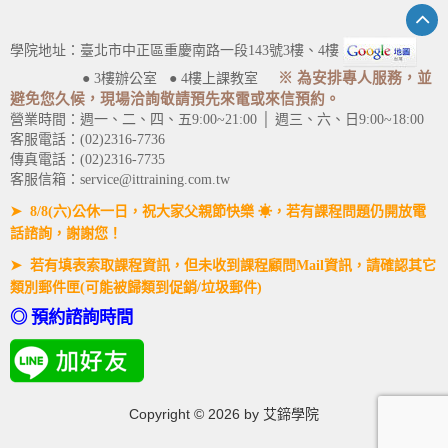
學院地址：臺北市中正區重慶南路一段143號3樓、4樓
※ 為安排專人服務，並
● 3樓辦公室 ● 4樓上課教室
避免您久候，現場洽詢敬請預先來電或來信預約。
營業時間：週一、二、四、五9:00~21:00 │ 週三、六、日9:00~18:00
客服電話：(02)2316-7736
傳真電話：(02)2316-7735
客服信箱：service@ittraining.com.tw
➤ 8/8(六)公休一日，祝大家父親節快樂 ☀，若有課程問題仍開放電
話諮詢，謝謝您！
➤ 若有填表索取課程資訊，但未收到課程顧問Mail資訊，請確認其它
類別郵件匣(可能被歸類到促銷/垃圾郵件)
◎ 預約諮詢時間
Copyright ©
2026
by 艾鍗學院