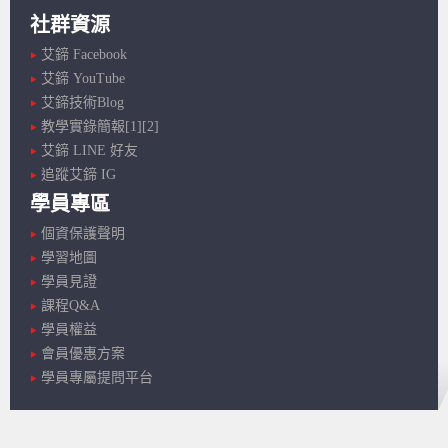
社群資源
艾鍗 Facebook
艾鍗 YouTube
艾鍗技術Blog
教學實錄簡報[1]
[2]
艾鍗 LINE 好友
追蹤艾鍗 IG
學員專區
個資保護聲明
學習地圖
學員見證
課程Q&A
學員權益
會員優惠方案
學員專屬提問平台