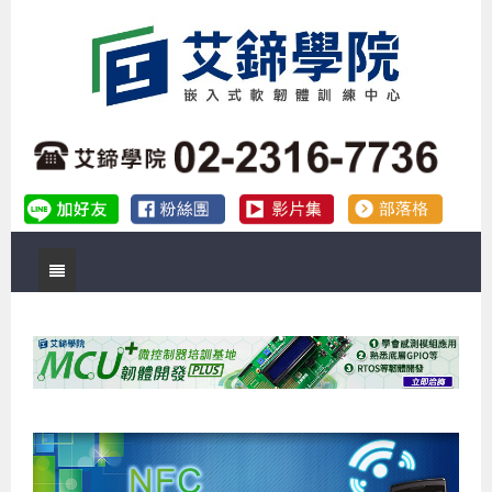
首頁
關於艾鍗
實體課程
最新公告
數位課程
公司簡介
課程說明會
企業預約徵才
補助專班
師資介紹
嵌入式Linux開發系列課程
熱門課程
儲備講師計劃
課程說明會