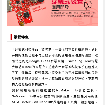
企業服務
開發板介紹
MCU韌體設計系列課程
數位課程總覽
待業青年職訓課程(29歲以下)
政府補助職訓說明會
[學程] 嵌入式Linux開發實務
讓 AI 成為你的數位同事
研討活動
環境設備
硬體/IC設計系列課程
嵌入式Linux開發系列
Kubernetes工程師養成班
企業教育訓練
Linux系統建置實務
ARM MCU單晶片韌體開發
AI雲端原生與MLOps自動化實務
學員專區
最新職缺
AI人工智慧系列課程
MCU韌體開發系列
[假日班]AI邊緣運算實作TensorFlow Lite for MCU
企業儲值優惠方案
最新補助課程
Linux系統程式設計
USB韌體設計
全能電路設計實戰班
n8n 零基礎工作自動化實戰班
嵌入式Linux學程(數位豪華版)
前進校園
艾鍗新聞
iPAS經濟部產業人才能力鑑定
AI人工智慧系列課程
[假日班]物聯網資訊安全實務
艾鍗企業VIP會員
會員優惠
Linux驅動程式設計實戰
STM32嵌入式開發實戰
FPGA 數位IC設計實戰
iPAS AI應用規劃師能力鑑定課程
Vibe Coding：AI 協作全端開發實戰班
Linux系統程式設計
MCU韌體設計
課程特色
會員優惠
獲獎與榮耀
Web及雲端系列課程
Web及雲端系列課程
更多...
企業徵才
學員見證
校園巡迴講座
ARM Boot Loader設計
[學程]MCU韌體設計實戰
感測電路設計與應用
AI深度學習與影像辨識實戰
iPAS AI應用規劃師能力鑑定
iPAS AI應用規劃師能力鑑定課程
Linux驅動程式
Python硬體控制-Pi Pico物聯網實作
iPAS AI應用規劃師能力鑑定課程
「穿戴式科技產品」被喻為下一世代的重要科技趨勢，隨身
手機的性能已經不再是追求潮流的使用者最關注的議題，取
交通資訊
物聯網開發系列課程
IoT物聯網開發系列
研發設計服務
資訊專區
研發實習生計畫
Linux Socket網路程式設計
TI MSP430微控制器開發
Allegro/PCB Layout設計
AI雲端原生與MLOps自動化實務
iPAS AIoT 應用工程師(物聯網類)
Kubernetes雲原生實戰班
ARM Boot Loader
Edge AI與Pi Pico實作應用
Vibe Coding：AI協作全端開發
kubernetes雲原生實戰班
而代之的是Google Glass智慧眼鏡、Samsung Gear智慧
5G-SDN通訊系列課程
iPAS產業人才能力鑑定系列
電腦教室租借服務[台北]
學員常見問題
Raspberry Pi之Python程式設計硬體控制
生醫感測器整合設計班
工業電子丙級輔導考照課程
AI機器學習與深度學習實戰班
iPAS巨量資料分析師
AI雲端原生與MLOps自動化實務
[學程]物聯網整合開發實戰
使用C語言控制Raspberry Pi
AI邊緣運算實作TensorFlow Lite for MCU
生成式AI能力認證
AI雲端原生與MLOps自動化實務
物聯網整合開發與應用
廠商求才
手錶甚至Intel的智慧衣，這也表示智慧型科技似乎已經進入
了下一個階段！從輕薄短小隨身攜帶的手機再演變到的穿戴
ROS機器人開發系列課程
升大學APCS/學習歷程專區
合作夥伴專區
學員權益與報名須知
嵌入式Linux開發與AI影像辨識
SoC FPGA嵌入式設計實戰
青少年AI人工智慧實作班
iPAS機器學習工程師
n8n 零基礎工作自動化實戰班
Web全端開發應用
SDN網路技術與Mininet實戰
Linux 作業系統實務
生成式AI基礎模型到Agentic AI
Web全端開發應用班
Python硬體控制-Pi Pico物聯網實作
iPAS AI應用規劃師
於無形的智慧裝置，進一步驅動廠商對於微型技術，更聰明
電腦視覺與影像處理課程
程式語言系列
最新成果展
青少年AI人工智慧實作班[高中生]
穿戴式裝置應用開發
AI課程總覽頁
Web全端開發應用班
5G技術-SDN與Mininet實作
ROS機器人自走車系統開發應用
Raspberry Pi 開發入門
Python機器學習與深度學習
iPAS AIoT應用工程師(物聯網類)
iPAS AIoT應用工程師(物聯網類)
高中生升學超前部署課程總覽
的人機互動機制的追求。
課程採用新唐科技推出的NuMaker Trio開發工具，
ARM系列課程
Raspberry Pi系列
工程師學習地圖
高中生升學超前部署課程總覽
嵌入式即時作業系統FreeRTOS 設計實作
[學程]感測電路Plus+MCU韌體設計實戰
AI邊緣運算實作TensorFlow Lite for MCU
資訊安全實務
嵌入式物聯網開發實戰
ROS機器手臂控制&演算法實戰
影像課程總覽
AI雲端原生與MLOps自動化實務
5G - SDN與Mininet實作
iPAS巨量資料分析師
APCS檢定 Python課程
C語言程式設計
NuMaker Trio專為穿戴式/物聯網而生，主控晶片為新唐
ARM Cortex -M0 Nano102微控制器，具備三軸加速器、
程式語言系列課程
5G-SDN通訊系列課程
學員專屬提問平台
AIoT智能聯網運算實戰
物聯網Web整合應用實作
[學程]物聯網全端與深度學習整合
智能機器人系統整合開發
電腦視覺與影像處理
ARM mbed 物聯網平台應用實作
AI邊緣運算實作-TFL for MCU
iPAS機器學習工程師
APCS檢定 C++課程
資料結構
Linux & C語言硬體控制