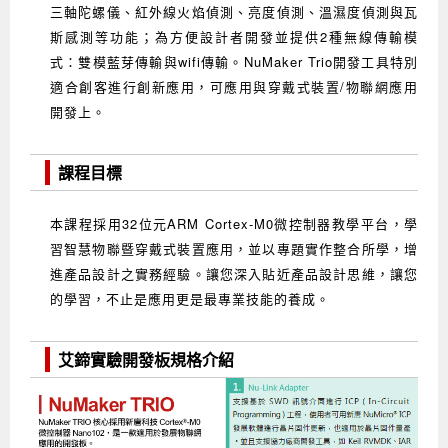
三軸陀螺儀、紅外線火焰偵測、亮度偵測、溫濕度偵測與瓦
Android系列課程
創意程式設計系列
AI深度學習之問答系統實作
[學程]物聯網全端與深度學習整合
iPAS AIoT應用工程師(物聯網類)
AI深度學習與影像辨識實戰
ARM Boot Loader設計
C語言程式設計
自然語言處理與大型語言模型
APCS檢定 C語言課程
Python程式設計
Python硬體控制-Pi Pico
5G關鍵技術- SDN與Mininet實作
斯感測等功能；為方便設計者開發並提供2種無線傳輸模
式：雙模藍芽傳輸與wifi傳輸。NuMaker Trio開發工具特別
iOS程式開發系列課程
AI強化學習 - 自動控制應用
嵌入式Linux開發與AI影像辨識
ARM Cortex-M0 應用整合設計
資料結構精修班
Android嵌入式平台開發訓練班
資料分析與視覺化
APCS檢定培訓課程
JavaScript程式設計
Raspberry Pi 使用入門
micro:bit 創意程式設計
適合創客進行創新應用，可應用與穿戴式裝置/物聯網應用
讓 AI 成為你的數位同事
智能機器人系統整合開發
C++程式設計
Android APP 實戰開發學程
iPhone程式設計基礎班
非監督式學習
【遠距同步】APCS寒/暑假營隊
C++程式設計
Edge AI與Raspberry Pi Pico實作應用
Scratch 創意程式設計
開發上。
產品應用系列課程
Python程式實戰養成學程
Android Framework
iPhone程式設計進階班
Android嵌入式平台開發訓練班
Edge AI與Pi Pico實作應用
【遠距同步】青少年AI冬/夏令營
Python進階程式設計：從資料結構到演算法
硬體控制使用Python
課程目標
轉職就業班
Python程式設計
Android ADK周邊裝置開發班
TI MSP430微控制器開發
生醫感測器整合設計班
電腦視覺演算法-人臉識別實戰
青少年AI人工智慧實作班
Python程式實戰養成學程
用樹莓派實現物聯網
本課程採用32位元ARM Cortex-M0微控制器教學平台，學
實體課程總覽
Python程式設計(舊)
NFC無線通訊設計實作班
AIoT人工智慧與物聯網實戰人才就業班
OpenVINO邊緣運算實務
習智慧物聯暨穿戴式裝置應用，並以專題實作整合所學，增
APCS寒暑假程式檢定班
物聯網Web整合應用實作班
AI智能醫療電子產品開發人才就業班
iPAS巨量資料分析師考照班
進產品設計之實務經驗。讓您深入貼近產品設計思維，讓您
的學習，不止是應用更是最專業技能的養成。
Java 物件導向程式
物聯網韌體工程師人才養成班
物聯網平台開發人才養成班(政府+企業雙重補助)
艾鍗實驗開發板規格介紹
物聯網平台開發人才養成班