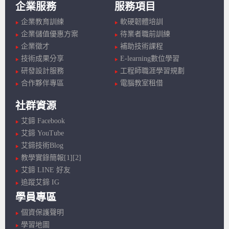
企業服務
服務項目
企業教育訓練
軟硬韌體培訓
企業儲值優惠方案
待業者職前訓練
企業徵才
補助技術課程
技術成果分享
E-learning數位學習
研發設計服務
工程師職涯學習規劃
合作夥伴專區
電腦教室租借
社群資源
艾鍗 Facebook
艾鍗 YouTube
艾鍗技術Blog
教學實錄簡報[1]
[2]
艾鍗 LINE 好友
追蹤艾鍗 IG
學員專區
個資保護聲明
學習地圖