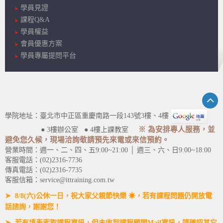
學員見證
課程Q&A
學員權益
會員優惠方案
學員專屬提問平台
學院地址：臺北市中正區重慶南路一段143號3樓、4樓
※ 為安排專人服務，並
● 3樓辦公室 ● 4樓上課教室
避免您久候，現場洽詢敬請預先來電或來信預約。
營業時間：週一、二、四、五9:00~21:00 │ 週三、六、日9:00~18:00
客服電話：(02)2316-7736
傳真電話：(02)2316-7735
客服信箱：service@ittraining.com.tw
➤ 8/8(六)公休一日，祝大家父親節快樂 ☀，若有課程問題仍開放電
話諮詢，謝謝您！
➤ 若有填表索取課程資訊，但未收到課程顧問Mail資訊，請確認其它