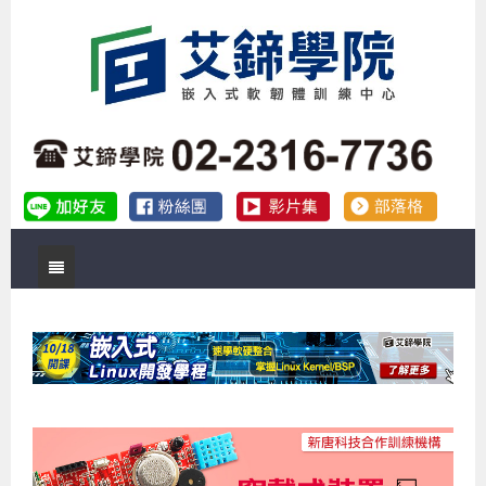
首頁
關於艾鍗
實體課程
最新公告
數位課程
公司簡介
課程說明會
企業預約徵才
補助專班
師資介紹
嵌入式Linux開發系列課程
熱門課程
儲備講師計劃
課程說明會