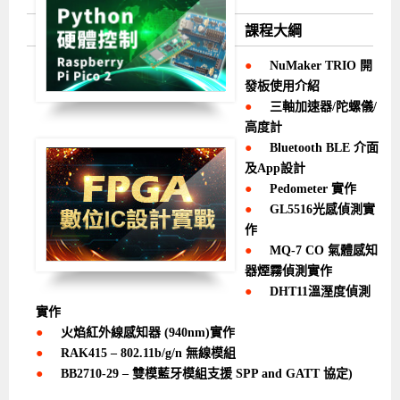
課程大綱
●
NuMaker TRIO 開
發板使用介紹
●
三軸加速器/陀螺儀/
高度計
●
Bluetooth BLE 介面
及App設計
●
Pedometer 實作
●
GL5516光感偵測實
作
●
MQ-7 CO 氣體感知
器煙霧偵測實作
●
DHT11溫溼度偵測
實作
●
火焰紅外線感知器 (940nm)實作
●
RAK415 – 802.11b/g/n 無線模組
●
BB2710-29 – 雙模藍牙模組支援 SPP and GATT 協定)