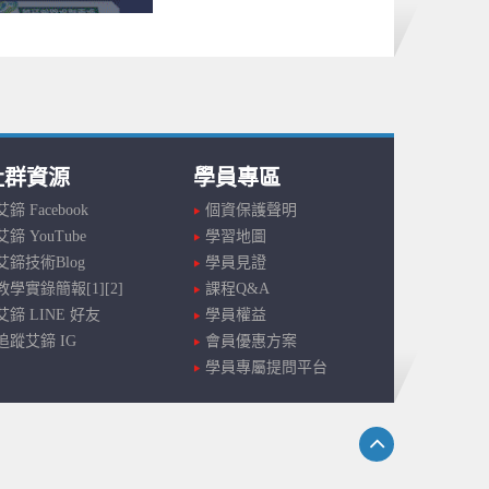
社群資源
學員專區
艾鍗 Facebook
個資保護聲明
艾鍗 YouTube
學習地圖
艾鍗技術Blog
學員見證
教學實錄簡報[1]
[2]
課程Q&A
艾鍗 LINE 好友
學員權益
追蹤艾鍗 IG
會員優惠方案
學員專屬提問平台