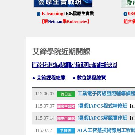
E-learning
↑
08/
K8s雲原生實戰
【跟
Netman
學Kubernetes】
組合
艾鍗學院近期開課
實體遠距同步 | 彈性加開平日課程
●
艾鍗課程總覽
●
數位課程總覽
115.06.07
工業電子丙級證照輔導課
115.07.07
[暑假]APCS程式精修班
【
115.07.14
[暑假]APCS解題實作班
【
115.07.21
AI人工智慧技術應用工程