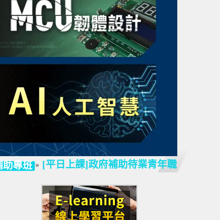
[平日上課]
政府補助待業青年職訓
班