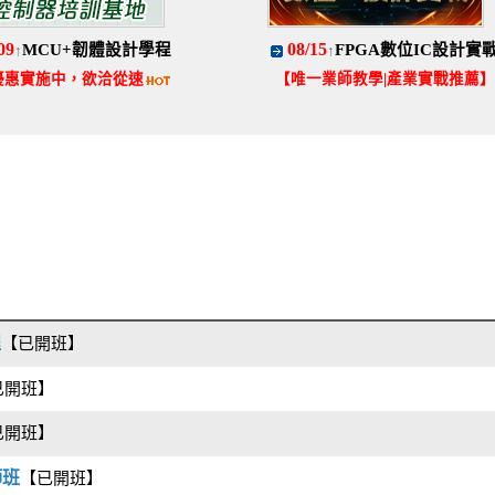
09
08/15
MCU+韌體設計學程
FPGA數位IC設計實
↑
↑
優惠實施中，欲洽從速
【唯一業師教學|產業實戰推薦】
程
【已開班】
已開班】
已開班】
師班
【已開班】