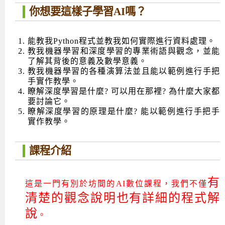
你想要這樣子學習AI嗎？
Android系列課程
創意程式設計系列
AI深度學習之問答系統實作
[學程]物聯網全端與深度學習整合
iPAS AIoT應用工程師(物聯網類)
AI深度學習與影像辨識實戰
ARM Boot Loader設計
C語言程式設計
自然語言處理與大型語言模型
APCS檢定 C語言課程
Python程式設計
Python硬體控制-Pi Pico
5G關鍵技術- SDN與Mininet實作
iOS程式開發系列課程
AI強化學習 - 自動控制應用
嵌入式Linux開發與AI影像辨識
ARM Cortex-M0 應用整合設計
資料結構精修班
Android嵌入式平台開發訓練班
資料分析與視覺化
APCS檢定培訓課程
JavaScript程式設計
Raspberry Pi 使用入門
micro:bit 創意程式設計
能教我Python程式並教我如何實際進行資料處理。
教我機器學習和深度學習的專業術語與觀念，並能
讓 AI 成為你的數位同事
智能機器人系統整合開發
C++程式設計
Android APP 實戰開發學程
iPhone程式設計基礎班
非監督式學習
【遠距同步】APCS寒/暑假營隊
C++程式設計
Edge AI與Raspberry Pi Pico實作應用
Scratch 創意程式設計
了解其背後的意義及數學意義。
教我機器學習的各種演算法並且能以範例進行手把
產品應用系列課程
Python程式實戰養成學程
Android Framework
iPhone程式設計進階班
Android嵌入式平台開發訓練班
Edge AI與Pi Pico實作應用
【遠距同步】青少年AI冬/夏令營
Python進階程式設計：從資料結構到演算法
硬體控制使用Python
手實作教學。
瞭解深度學習是什麼? 可以用在那裡? 為什麼大家都
轉職就業班
Python程式設計
Android ADK周邊裝置開發班
TI MSP430微控制器開發
生醫感測器整合設計班
電腦視覺演算法-人臉識別實戰
青少年AI人工智慧實作班
Python程式實戰養成學程
用樹莓派實現物聯網
要討論它。
瞭解深度學習的原理是什麼? 能以範例進行手把手
實體課程總覽
Python程式設計(舊)
NFC無線通訊設計實作班
AIoT人工智慧與物聯網實戰人才就業班
OpenVINO邊緣運算實務
實作教學。
APCS寒暑假程式檢定班
物聯網Web整合應用實作班
AI智能醫療電子產品開發人才就業班
iPAS巨量資料分析師考照班
課程介紹
Java 物件導向程式
物聯網韌體工程師人才養成班
物聯網平台開發人才養成班(政府+企業雙重補助)
有
這是一門有別於坊間的AI數位課程，我們不僅
清楚的觀念說明也有詳細的程式解
物聯網平台開發人才養成班
說
。