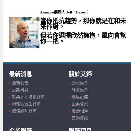
Amazon創辦人
Jeff．Bezos
︰
當你抵抗趨勢，那你就是在和未
來作對。
但若你選擇欣然擁抱，風向會幫
你一把。
最新消息
關於艾鍗
最新公告
公司簡介
近期研討
師資簡介
就業人才培訓計畫
環境設備
研發實習生計畫
企業會員
儲備講師計畫
活動相簿
交通資訊