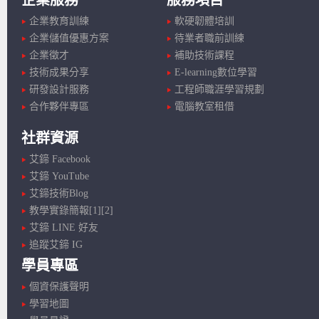
企業服務
服務項目
企業教育訓練
軟硬韌體培訓
企業儲值優惠方案
待業者職前訓練
企業徵才
補助技術課程
技術成果分享
E-learning數位學習
研發設計服務
工程師職涯學習規劃
合作夥伴專區
電腦教室租借
社群資源
艾鍗 Facebook
艾鍗 YouTube
艾鍗技術Blog
教學實錄簡報[1]
[2]
艾鍗 LINE 好友
追蹤艾鍗 IG
學員專區
個資保護聲明
學習地圖