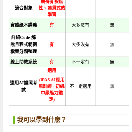
期待有系統
適合對象
性、連貫式的
學習
實體紙本講義
有
大多沒有
無
詳細Code 解
說且程式範例
有
大多沒有
無
檔案分類整理
線上助教系統
有
不一定有
無
適用
(iPAS AI應用
適用AI證照考
規劃師 - 初級/
不一定適用
無
試
中級能力鑑
定)
我可以學到什麼？