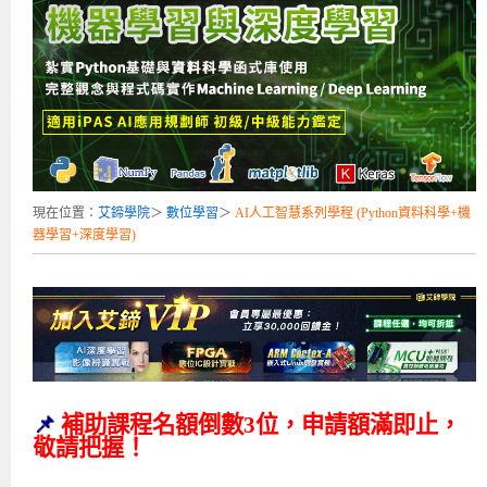
補助專班
師資介紹
嵌入式Linux開發系列課程
熱門課程
儲備講師計劃
課程說明會
企業服務
開發板介紹
MCU韌體設計系列課程
數位課程總覽
待業青年職訓課程(29歲以下)
政府補助職訓說明會
[學程] 嵌入式Linux開發實務
讓 AI 成為你的數位同事
研討活動
環境設備
硬體/IC設計系列課程
嵌入式Linux開發系列
Kubernetes工程師養成班
企業教育訓練
Linux系統建置實務
ARM MCU單晶片韌體開發
AI雲端原生與MLOps自動化實務
學員專區
最新職缺
AI人工智慧系列課程
MCU韌體開發系列
[假日班]AI邊緣運算實作TensorFlow Lite for MCU
企業儲值優惠方案
最新補助課程
Linux系統程式設計
USB韌體設計
全能電路設計實戰班
n8n 零基礎工作自動化實戰班
嵌入式Linux學程(數位豪華版)
前進校園
艾鍗新聞
iPAS經濟部產業人才能力鑑定
AI人工智慧系列課程
[假日班]物聯網資訊安全實務
艾鍗企業VIP會員
會員優惠
Linux驅動程式設計實戰
STM32嵌入式開發實戰
FPGA 數位IC設計實戰
iPAS AI應用規劃師能力鑑定課程
Vibe Coding：AI 協作全端開發實戰班
Linux系統程式設計
MCU韌體設計
現在位置：
艾鍗學院
＞
數位學習
＞
AI人工智慧系列學程 (Python資料科學+機
會員優惠
獲獎與榮耀
Web及雲端系列課程
Web及雲端系列課程
更多...
企業徵才
學員見證
校園巡迴講座
ARM Boot Loader設計
[學程]MCU韌體設計實戰
感測電路設計與應用
AI深度學習與影像辨識實戰
iPAS AI應用規劃師能力鑑定
iPAS AI應用規劃師能力鑑定課程
Linux驅動程式
Python硬體控制-Pi Pico物聯網實作
iPAS AI應用規劃師能力鑑定課程
器學習+深度學習)
交通資訊
物聯網開發系列課程
IoT物聯網開發系列
研發設計服務
資訊專區
研發實習生計畫
Linux Socket網路程式設計
TI MSP430微控制器開發
Allegro/PCB Layout設計
AI雲端原生與MLOps自動化實務
iPAS AIoT 應用工程師(物聯網類)
Kubernetes雲原生實戰班
ARM Boot Loader
Edge AI與Pi Pico實作應用
Vibe Coding：AI協作全端開發
kubernetes雲原生實戰班
5G-SDN通訊系列課程
iPAS產業人才能力鑑定系列
電腦教室租借服務[台北]
學員常見問題
Raspberry Pi之Python程式設計硬體控制
生醫感測器整合設計班
工業電子丙級輔導考照課程
AI機器學習與深度學習實戰班
iPAS巨量資料分析師
AI雲端原生與MLOps自動化實務
[學程]物聯網整合開發實戰
使用C語言控制Raspberry Pi
AI邊緣運算實作TensorFlow Lite for MCU
生成式AI能力認證
AI雲端原生與MLOps自動化實務
物聯網整合開發與應用
廠商求才
ROS機器人開發系列課程
升大學APCS/學習歷程專區
合作夥伴專區
學員權益與報名須知
嵌入式Linux開發與AI影像辨識
SoC FPGA嵌入式設計實戰
青少年AI人工智慧實作班
iPAS機器學習工程師
n8n 零基礎工作自動化實戰班
Web全端開發應用
SDN網路技術與Mininet實戰
Linux 作業系統實務
生成式AI基礎模型到Agentic AI
Web全端開發應用班
Python硬體控制-Pi Pico物聯網實作
iPAS AI應用規劃師
電腦視覺與影像處理課程
程式語言系列
最新成果展
青少年AI人工智慧實作班[高中生]
穿戴式裝置應用開發
AI課程總覽頁
Web全端開發應用班
5G技術-SDN與Mininet實作
ROS機器人自走車系統開發應用
Raspberry Pi 開發入門
Python機器學習與深度學習
iPAS AIoT應用工程師(物聯網類)
iPAS AIoT應用工程師(物聯網類)
高中生升學超前部署課程總覽
📌
補助課程名額倒數3位，申請額滿即止，
ARM系列課程
Raspberry Pi系列
工程師學習地圖
高中生升學超前部署課程總覽
嵌入式即時作業系統FreeRTOS 設計實作
[學程]感測電路Plus+MCU韌體設計實戰
AI邊緣運算實作TensorFlow Lite for MCU
資訊安全實務
嵌入式物聯網開發實戰
ROS機器手臂控制&演算法實戰
影像課程總覽
AI雲端原生與MLOps自動化實務
5G - SDN與Mininet實作
iPAS巨量資料分析師
APCS檢定 Python課程
C語言程式設計
敬請把握！
程式語言系列課程
5G-SDN通訊系列課程
學員專屬提問平台
AIoT智能聯網運算實戰
物聯網Web整合應用實作
[學程]物聯網全端與深度學習整合
智能機器人系統整合開發
電腦視覺與影像處理
ARM mbed 物聯網平台應用實作
AI邊緣運算實作-TFL for MCU
iPAS機器學習工程師
APCS檢定 C++課程
資料結構
Linux & C語言硬體控制