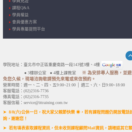
學員見證
課程Q&A
學員權益
會員優惠方案
學員專屬提問平台
學院地址：臺北市中正區重慶南路一段143號3樓、4樓
※ 為安排專人服務，並避
● 3樓辦公室 ● 4樓上課教室
免您久候，現場洽詢敬請預先來電或來信預約。
營業時間：週一、二、四、五9:00~21:00 │ 週三、六、日9:00~18:00
客服電話：(02)2316-7736
傳真電話：(02)2316-7735
客服信箱：service@ittraining.com.tw
➤ 8/8(六)公休一日，祝大家父親節快樂 ☀，若有課程問題仍開放電話
詢，謝謝您！
➤ 若有填表索取課程資訊，但未收到課程顧問Mail資訊，請確認其它