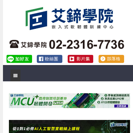
首頁
關於艾鍗
實體課程
最新公告
數位課程
公司簡介
課程說明會
企業預約徵才