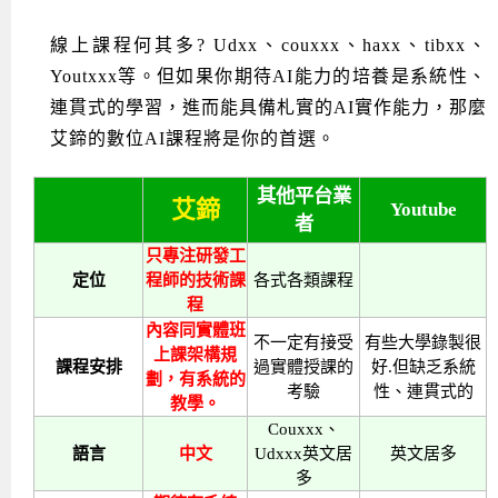
線上課程何其多? Udxx、couxxx、haxx、tibxx、
Youtxxx等。但如果你期待AI能力的培養是系統性、
連貫式的學習，進而能具備札實的AI實作能力，那麼
艾鍗的數位AI課程將是你的首選。
其他平台業
艾鍗
Youtube
者
只專注研發工
定位
程師的技術課
各式各類課程
程
內容同實體班
不一定有接受
有些大學錄製很
上課架構規
課程安排
過實體授課的
好.但缺乏系統
劃，有系統的
考驗
性、連貫式的
教學。
Couxxx、
語言
中文
Udxxx英文居
英文居多
多