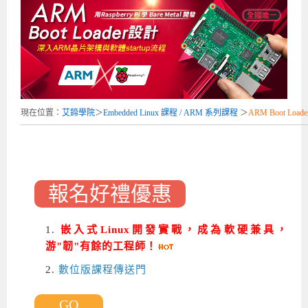
企業服務
開發板介紹
MCU韌體設計系列課程
數位課程總覽
待業青年職訓課程(29歲以下)
政府補助職訓說明會
[學程] 嵌入式Linux開發實務
讓 AI 成為你的數位同事
研討活動
環境設備
硬體/IC設計系列課程
嵌入式Linux開發系列
Kubernetes工程師養成班
企業教育訓練
Linux系統建置實務
ARM MCU單晶片韌體開發
AI雲端原生與MLOps自動化實務
學員專區
最新職缺
AI人工智慧系列課程
MCU韌體開發系列
[假日班]AI邊緣運算實作TensorFlow Lite for MCU
企業儲值優惠方案
最新補助課程
Linux系統程式設計
USB韌體設計
全能電路設計實戰班
n8n 零基礎工作自動化實戰班
嵌入式Linux學程(數位豪華版)
前進校園
艾鍗新聞
iPAS經濟部產業人才能力鑑定
AI人工智慧系列課程
[假日班]物聯網資訊安全實務
艾鍗企業VIP會員
會員優惠
Linux驅動程式設計實戰
STM32嵌入式開發實戰
FPGA 數位IC設計實戰
iPAS AI應用規劃師能力鑑定課程
Vibe Coding：AI 協作全端開發實戰班
Linux系統程式設計
MCU韌體設計
現在位置：
艾鍗學院
＞
Embedded Linux 課程 / ARM 系列課程
＞
ARM Boot Loa
會員優惠
獲獎與榮耀
Web及雲端系列課程
Web及雲端系列課程
更多...
企業徵才
學員見證
校園巡迴講座
ARM Boot Loader設計
[學程]MCU韌體設計實戰
感測電路設計與應用
AI深度學習與影像辨識實戰
iPAS AI應用規劃師能力鑑定
iPAS AI應用規劃師能力鑑定課程
Linux驅動程式
Python硬體控制-Pi Pico物聯網實作
iPAS AI應用規劃師能力鑑定課程
交通資訊
物聯網開發系列課程
IoT物聯網開發系列
研發設計服務
資訊專區
研發實習生計畫
Linux Socket網路程式設計
TI MSP430微控制器開發
Allegro/PCB Layout設計
AI雲端原生與MLOps自動化實務
iPAS AIoT 應用工程師(物聯網類)
Kubernetes雲原生實戰班
ARM Boot Loader
Edge AI與Pi Pico實作應用
Vibe Coding：AI協作全端開發
kubernetes雲原生實戰班
報名好禮優惠
5G-SDN通訊系列課程
iPAS產業人才能力鑑定系列
電腦教室租借服務[台北]
學員常見問題
Raspberry Pi之Python程式設計硬體控制
生醫感測器整合設計班
工業電子丙級輔導考照課程
AI機器學習與深度學習實戰班
iPAS巨量資料分析師
AI雲端原生與MLOps自動化實務
[學程]物聯網整合開發實戰
使用C語言控制Raspberry Pi
AI邊緣運算實作TensorFlow Lite for MCU
生成式AI能力認證
AI雲端原生與MLOps自動化實務
物聯網整合開發與應用
廠商求才
ROS機器人開發系列課程
升大學APCS/學習歷程專區
合作夥伴專區
學員權益與報名須知
嵌入式Linux開發與AI影像辨識
SoC FPGA嵌入式設計實戰
青少年AI人工智慧實作班
iPAS機器學習工程師
n8n 零基礎工作自動化實戰班
Web全端開發應用
SDN網路技術與Mininet實戰
Linux 作業系統實務
生成式AI基礎模型到Agentic AI
Web全端開發應用班
Python硬體控制-Pi Pico物聯網實作
iPAS AI應用規劃師
1.
嵌入式Linux開發實戰，成為軟硬兼具，
電腦視覺與影像處理課程
程式語言系列
最新成果展
青少年AI人工智慧實作班[高中生]
穿戴式裝置應用開發
AI課程總覽頁
Web全端開發應用班
5G技術-SDN與Mininet實作
ROS機器人自走車系統開發應用
Raspberry Pi 開發入門
Python機器學習與深度學習
iPAS AIoT應用工程師(物聯網類)
iPAS AIoT應用工程師(物聯網類)
高中生升學超前部署課程總覽
游"韌"有餘的工程師！
2.
數位版課程傳送門
ARM系列課程
Raspberry Pi系列
工程師學習地圖
高中生升學超前部署課程總覽
嵌入式即時作業系統FreeRTOS 設計實作
[學程]感測電路Plus+MCU韌體設計實戰
AI邊緣運算實作TensorFlow Lite for MCU
資訊安全實務
嵌入式物聯網開發實戰
ROS機器手臂控制&演算法實戰
影像課程總覽
AI雲端原生與MLOps自動化實務
5G - SDN與Mininet實作
iPAS巨量資料分析師
APCS檢定 Python課程
C語言程式設計
程式語言系列課程
5G-SDN通訊系列課程
學員專屬提問平台
AIoT智能聯網運算實戰
物聯網Web整合應用實作
[學程]物聯網全端與深度學習整合
智能機器人系統整合開發
電腦視覺與影像處理
ARM mbed 物聯網平台應用實作
AI邊緣運算實作-TFL for MCU
iPAS機器學習工程師
APCS檢定 C++課程
資料結構
Linux & C語言硬體控制
GO