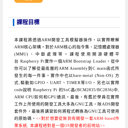
Android系列課程
創意程式設計系列
AI深度學習之問答系統實作
[學程]物聯網全端與深度學習整合
iPAS AIoT應用工程師(物聯網類)
AI深度學習與影像辨識實戰
ARM Boot Loader設計
C語言程式設計
自然語言處理與大型語言模型
APCS檢定 C語言課程
Python程式設計
Python硬體控制-Pi Pico
5G關鍵技術- SDN與Mininet實作
iOS程式開發系列課程
AI強化學習 - 自動控制應用
嵌入式Linux開發與AI影像辨識
ARM Cortex-M0 應用整合設計
資料結構精修班
Android嵌入式平台開發訓練班
資料分析與視覺化
APCS檢定培訓課程
JavaScript程式設計
Raspberry Pi 使用入門
micro:bit 創意程式設計
課程目標
讓 AI 成為你的數位同事
智能機器人系統整合開發
C++程式設計
Android APP 實戰開發學程
iPhone程式設計基礎班
非監督式學習
【遠距同步】APCS寒/暑假營隊
C++程式設計
Edge AI與Raspberry Pi Pico實作應用
Scratch 創意程式設計
本課程將透過ARM開發工具模擬器操作，以實際瞭解
產品應用系列課程
Python程式實戰養成學程
Android Framework
iPhone程式設計進階班
Android嵌入式平台開發訓練班
Edge AI與Pi Pico實作應用
【遠距同步】青少年AI冬/夏令營
Python進階程式設計：從資料結構到演算法
硬體控制使用Python
ARM核心架構。對於ARM核心的指令集、記憶體處理器
轉職就業班
Python程式設計
Android ADK周邊裝置開發班
TI MSP430微控制器開發
生醫感測器整合設計班
電腦視覺演算法-人臉識別實戰
青少年AI人工智慧實作班
Python程式實戰養成學程
用樹莓派實現物聯網
(MMU)、中斷處理等。課程使用開源硬體平
台
Raspberry Pi
實作一個ARM Bootstrap Loader，從中
實體課程總覽
Python程式設計(舊)
NFC無線通訊設計實作班
AIoT人工智慧與物聯網實戰人才就業班
OpenVINO邊緣運算實務
你可以了解從最底層的ARM Assembly到C main函式所
發生的每一件事。實作中也以bare-metal (Non-OS) 方
APCS寒暑假程式檢定班
物聯網Web整合應用實作班
AI智能醫療電子產品開發人才就業班
iPAS巨量資料分析師考照班
式,驅動如GPIO、UART、TIMER等I/O，另也以實際
Java 物件導向程式
物聯網韌體工程師人才養成班
code說明 Raspberry Pi 的SoC晶(BCM2835/BC2836)中,
ARM CPU如何和GPU通訊。最後，有鑑於學員在實際
物聯網平台開發人才養成班(政府+企業雙重補助)
工作上所使用的開發工具大多為GNU工具，除ADS開發
物聯網平台開發人才養成班
套件外，最後將講習如何將程式轉換為GNU工具可使用
的原始碼。
<<對於想要從無到有開發一套ARM-based作
業系統, 本課程絕對是一個OS開發者的前哨站>>