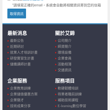
*請填寫正確的email，系統會自動將相關資訊寄到您的信箱
取得資訊
最新消息
關於艾鍗
最新公告
公司簡介
近期研討
師資簡介
就業人才培訓計畫
環境設備
研發實習生計畫
企業會員
儲備講師計畫
活動相簿
交通資訊
企業服務
服務項目
企業教育訓練
軟硬韌體培訓
企業儲值優惠方案
待業者職前訓練
企業徵才
補助技術課程
技術成果分享
E-learning數位學習