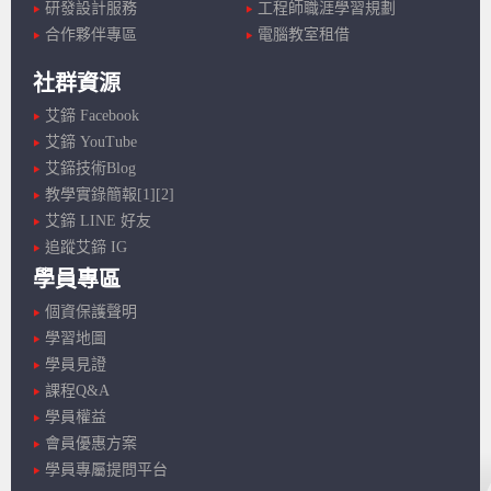
研發設計服務
工程師職涯學習規劃
合作夥伴專區
電腦教室租借
社群資源
艾鍗 Facebook
艾鍗 YouTube
艾鍗技術Blog
教學實錄簡報[1]
[2]
艾鍗 LINE 好友
追蹤艾鍗 IG
學員專區
個資保護聲明
學習地圖
學員見證
課程Q&A
學員權益
會員優惠方案
學員專屬提問平台