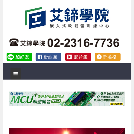
首頁
關於艾鍗
實體課程
最新公告
數位課程
公司簡介
課程說明會
企業預約徵才
補助專班
師資介紹
嵌入式Linux開發系列課程
熱門課程
儲備講師計劃
課程說明會