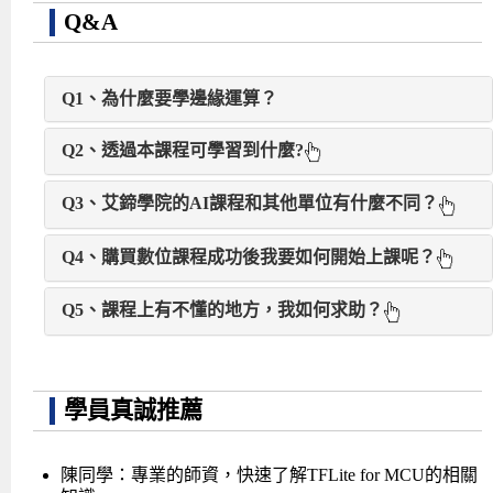
Q&A
Q1、為什麼要學邊緣運算？
Q2、透過本課程可學習到什麼?
AI最終仍需商轉，不論是什麼樣的AI應用，都需要足
夠演算力的雲端平台進行運算，而邊緣運算透過行動
Q3、艾鍗學院的AI課程和其他單位有什麼不同？
除了能快速掌握邊緣運算的應用及TensorFlow Lite的
裝置及IoT裝置上收集和分析資料，減少了傳送到雲端
軟體程式架構與開發流程之外，還能汲取到講師對此
運算來回的延遲時間與頻寬的消耗，即使系統處於離
Q4、購買數位課程成功後我要如何開始上課呢？
大部份的培訓單位都專注於AI演算法，卻少有單位
領域的重要開發經驗。課程中，講師會一步一步帶領
線狀態，邊緣運算也可以持續運作，而超低功耗邊緣
教學員AI軟硬整合的技術。然而，AI軟硬整合的
去完成三個AI 專案，學員可以從中學習到如何在
側人工智慧更是全球半導體產業的發展焦點。
Q5、課程上有不懂的地方，我如何求助？
學員成功購買數位課程後，可郵寄或現場領取課程
技術，才是AI商轉的關鍵。 艾鍗學院重視如何幫
MCU上進行人臉偵測、語音識別、姿態識別的AI軟硬
教材，並自行指定課程啟動日期，管理員會於啟動
助學員培養實現AI商轉的目標的職能，因此課程規
體應用。
不論是實體課或數位課程，只要學員對於課程有不
日前E-mail 數位平台帳號/密碼資訊，登入您的帳
劃以AI軟硬整合為主題，並搭配硬體教具，來提高
懂的地方，都可以發信到助教信箱(講義上會列) 提
號，即可開始上課。
學員真誠推薦
學員學習成效。唯有軟硬整合的課程規劃幫助學員
出問題，由講師或助教提供回覆。
的職能養成更能符合業界所需。因為AI最終要商
陳同學：專業的師資，快速了解TFLite for MCU的相關
轉，商轉靠硬體。也唯有具備豐富軟韌體培訓經驗