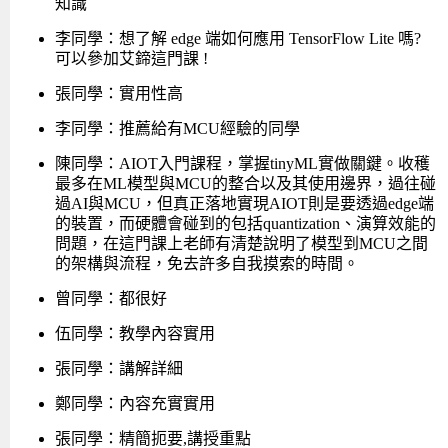
知識
的艾鍗學院才能帶給你最全面、專業的技術支持。
李同學：想了解 edge 端如何應用 TensorFlow Lite 嗎?
可以參加艾鍗這門課 !
張同學：實用性高
李同學：推薦給有MCU經驗的同學
陳同學：AIOT入門課程，掌握tinyML實做關鍵。收穫
最多在ML模型與MCU的整合以及其使用邊界，過往碰
過AI與MCU，但真正落地實現AIOT則是要透過edge端
的裝置，而硬體會碰到的包括quantization、演算效能的
問題，在這門課上老師有清楚說明了模型到MCU之間
的架構與流程，免去許多自我摸索的時間。
曾同學：都很好
伍同學：教學內容實用
張同學：講解詳細
鄭同學：內容充實實用
張同學：精簡扼要,講授重點