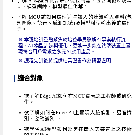
了解 AI模型如何部署於微控制器，包含開發環境建
立、模型訓練、模型最佳化等。
了解 MCU該如何處理這些讀入的連續輸入資料(包
含圖像、語音、感測訊號)及模型模型輸出後的處理
等。
※ 本班培訓重點聚焦於培養學員瞭解AI專案執行流
程、AI 模型訓練與優化，更進一步能在終端裝置上實
現符合用戶需求之多元AI應用產品。
※ 課程完訓後將提供結業證書作為研習證明
適合對象
欲了解Edge AI如何在MCU實現之工程師或研究
生。
欲了解如何在Edge AI上實現人臉偵測、語音識
別、姿態識別 。
欲學習AI模型如何部署在嵌入式裝置上之技術