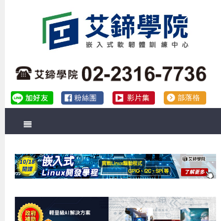
首頁
關於艾鍗
實體課程
最新公告
數位課程
公司簡介
課程說明會
企業預約徵才