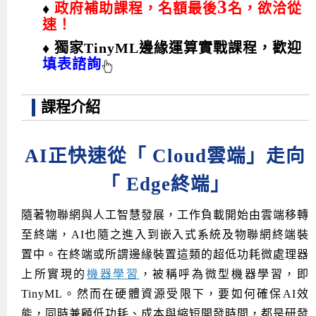
3
♦
政府補助課程，名額最後
名，欲洽從
速！
Android系列課程
創意程式設計系列
AI深度學習之問答系統實作
[學程]物聯網全端與深度學習整合
iPAS AIoT應用工程師(物聯網類)
AI深度學習與影像辨識實戰
ARM Boot Loader設計
C語言程式設計
自然語言處理與大型語言模型
APCS檢定 C語言課程
Python程式設計
Python硬體控制-Pi Pico
5G關鍵技術- SDN與Mininet實作
♦ 獨家TinyML邊緣運算實戰課程，歡迎
iOS程式開發系列課程
AI強化學習 - 自動控制應用
嵌入式Linux開發與AI影像辨識
ARM Cortex-M0 應用整合設計
資料結構精修班
Android嵌入式平台開發訓練班
資料分析與視覺化
APCS檢定培訓課程
JavaScript程式設計
Raspberry Pi 使用入門
micro:bit 創意程式設計
填表諮詢
讓 AI 成為你的數位同事
智能機器人系統整合開發
C++程式設計
Android APP 實戰開發學程
iPhone程式設計基礎班
非監督式學習
【遠距同步】APCS寒/暑假營隊
C++程式設計
Edge AI與Raspberry Pi Pico實作應用
Scratch 創意程式設計
課程介紹
產品應用系列課程
Python程式實戰養成學程
Android Framework
iPhone程式設計進階班
Android嵌入式平台開發訓練班
Edge AI與Pi Pico實作應用
【遠距同步】青少年AI冬/夏令營
Python進階程式設計：從資料結構到演算法
硬體控制使用Python
轉職就業班
Python程式設計
Android ADK周邊裝置開發班
TI MSP430微控制器開發
生醫感測器整合設計班
電腦視覺演算法-人臉識別實戰
青少年AI人工智慧實作班
Python程式實戰養成學程
用樹莓派實現物聯網
AI正快速從「 Cloud雲端」走向
實體課程總覽
Python程式設計(舊)
NFC無線通訊設計實作班
AIoT人工智慧與物聯網實戰人才就業班
OpenVINO邊緣運算實務
「 Edge終端」
APCS寒暑假程式檢定班
物聯網Web整合應用實作班
AI智能醫療電子產品開發人才就業班
iPAS巨量資料分析師考照班
隨著物聯網與人工智慧發展，工作負載開始由雲端移轉
Java 物件導向程式
物聯網韌體工程師人才養成班
至終端，AI也隨之進入到嵌入式系統及物聯網終端裝
物聯網平台開發人才養成班(政府+企業雙重補助)
置中。在終端或所謂邊緣裝置這類的超低功耗微處理器
上所實現的
機器學習
，被稱呼為微型機器學習，即
物聯網平台開發人才養成班
TinyML。然而在硬體資源受限下，要如何確保AI效
能，同時兼顧低功耗、成本與縮短開發時間，都是研發