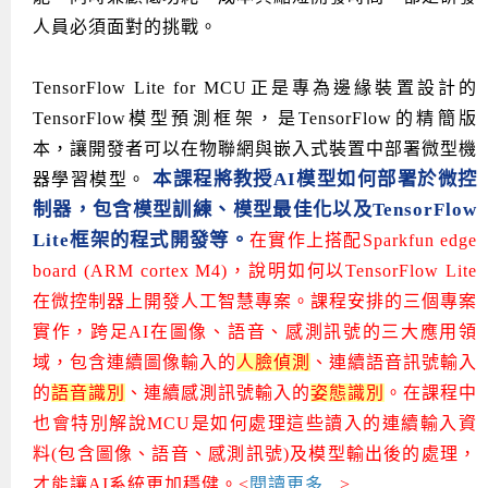
人員必須面對的挑戰。
TensorFlow Lite for MCU正是專為邊緣裝置設計的
TensorFlow模型預測框架，是TensorFlow的精簡版
本，讓開發者可以在物聯網與嵌入式裝置中部署微型機
本課程將教授AI模型如何部署於微控
器學習模型。
制器，包含模型訓練、模型最佳化以及TensorFlow
Lite框架的程式開發等。
在實作上搭配Sparkfun edge
board (ARM cortex M4)，說明如何以TensorFlow Lite
在微控制器上開發人工智慧專案。課程安排的三個專案
實作，跨足AI在圖像、語音、感測訊號的三大應用領
域，包含連續圖像輸入的
人臉偵測
、連續語音訊號輸入
的
語音識別
、連續感測訊號輸入的
姿態識別
。在課程中
也會特別解說MCU是如何處理這些讀入的連續輸入資
料(包含
圖像、語音、感測訊號)
及模型輸出後的處理，
才能讓AI系統更加穩健。<
閱讀更多...
>