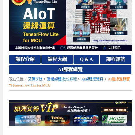
補助專班
師資介紹
嵌入式Linux開發系列課程
熱門課程
儲備講師計劃
課程說明會
企業服務
開發板介紹
MCU韌體設計系列課程
數位課程總覽
待業青年職訓課程(29歲以下)
政府補助職訓說明會
[學程] 嵌入式Linux開發實務
讓 AI 成為你的數位同事
研討活動
環境設備
硬體/IC設計系列課程
嵌入式Linux開發系列
Kubernetes工程師養成班
企業教育訓練
Linux系統建置實務
ARM MCU單晶片韌體開發
AI雲端原生與MLOps自動化實務
學員專區
最新職缺
AI人工智慧系列課程
MCU韌體開發系列
[假日班]AI邊緣運算實作TensorFlow Lite for MCU
企業儲值優惠方案
最新補助課程
Linux系統程式設計
USB韌體設計
全能電路設計實戰班
n8n 零基礎工作自動化實戰班
嵌入式Linux學程(數位豪華版)
前進校園
艾鍗新聞
iPAS經濟部產業人才能力鑑定
AI人工智慧系列課程
[假日班]物聯網資訊安全實務
艾鍗企業VIP會員
會員優惠
Linux驅動程式設計實戰
STM32嵌入式開發實戰
FPGA 數位IC設計實戰
iPAS AI應用規劃師能力鑑定課程
Vibe Coding：AI 協作全端開發實戰班
Linux系統程式設計
MCU韌體設計
課程介紹
課程大綱
Q & A
課程諮詢
會員優惠
獲獎與榮耀
Web及雲端系列課程
Web及雲端系列課程
更多...
企業徵才
學員見證
校園巡迴講座
ARM Boot Loader設計
[學程]MCU韌體設計實戰
感測電路設計與應用
AI深度學習與影像辨識實戰
iPAS AI應用規劃師能力鑑定
iPAS AI應用規劃師能力鑑定課程
Linux驅動程式
Python硬體控制-Pi Pico物聯網實作
iPAS AI應用規劃師能力鑑定課程
AI課程總覽
交通資訊
物聯網開發系列課程
IoT物聯網開發系列
研發設計服務
資訊專區
研發實習生計畫
Linux Socket網路程式設計
TI MSP430微控制器開發
Allegro/PCB Layout設計
AI雲端原生與MLOps自動化實務
iPAS AIoT 應用工程師(物聯網類)
Kubernetes雲原生實戰班
ARM Boot Loader
Edge AI與Pi Pico實作應用
Vibe Coding：AI協作全端開發
kubernetes雲原生實戰班
現在位置：
艾鍗學院
＞
實體課程
/
數位課程
＞
AI課程總覽頁
＞
AI邊緣運算實
作TensorFlow Lite for MCU
5G-SDN通訊系列課程
iPAS產業人才能力鑑定系列
電腦教室租借服務[台北]
學員常見問題
Raspberry Pi之Python程式設計硬體控制
生醫感測器整合設計班
工業電子丙級輔導考照課程
AI機器學習與深度學習實戰班
iPAS巨量資料分析師
AI雲端原生與MLOps自動化實務
[學程]物聯網整合開發實戰
使用C語言控制Raspberry Pi
AI邊緣運算實作TensorFlow Lite for MCU
生成式AI能力認證
AI雲端原生與MLOps自動化實務
物聯網整合開發與應用
廠商求才
ROS機器人開發系列課程
升大學APCS/學習歷程專區
合作夥伴專區
學員權益與報名須知
嵌入式Linux開發與AI影像辨識
SoC FPGA嵌入式設計實戰
青少年AI人工智慧實作班
iPAS機器學習工程師
n8n 零基礎工作自動化實戰班
Web全端開發應用
SDN網路技術與Mininet實戰
Linux 作業系統實務
生成式AI基礎模型到Agentic AI
Web全端開發應用班
Python硬體控制-Pi Pico物聯網實作
iPAS AI應用規劃師
電腦視覺與影像處理課程
程式語言系列
最新成果展
青少年AI人工智慧實作班[高中生]
穿戴式裝置應用開發
AI課程總覽頁
Web全端開發應用班
5G技術-SDN與Mininet實作
ROS機器人自走車系統開發應用
Raspberry Pi 開發入門
Python機器學習與深度學習
iPAS AIoT應用工程師(物聯網類)
iPAS AIoT應用工程師(物聯網類)
高中生升學超前部署課程總覽
ARM系列課程
Raspberry Pi系列
工程師學習地圖
高中生升學超前部署課程總覽
嵌入式即時作業系統FreeRTOS 設計實作
[學程]感測電路Plus+MCU韌體設計實戰
AI邊緣運算實作TensorFlow Lite for MCU
資訊安全實務
嵌入式物聯網開發實戰
ROS機器手臂控制&演算法實戰
影像課程總覽
AI雲端原生與MLOps自動化實務
5G - SDN與Mininet實作
iPAS巨量資料分析師
APCS檢定 Python課程
C語言程式設計
程式語言系列課程
5G-SDN通訊系列課程
學員專屬提問平台
AIoT智能聯網運算實戰
物聯網Web整合應用實作
[學程]物聯網全端與深度學習整合
智能機器人系統整合開發
電腦視覺與影像處理
ARM mbed 物聯網平台應用實作
AI邊緣運算實作-TFL for MCU
iPAS機器學習工程師
APCS檢定 C++課程
資料結構
Linux & C語言硬體控制