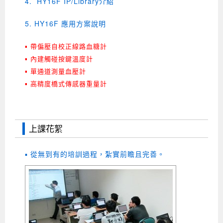
4. HY16F IP/Library介紹
5. HY16F 應用方案說明
▪ 帶偏壓自校正線路血糖計
▪ 內建觸碰按鍵溫度計
▪ 單通道測量血壓計
▪ 高精度橋式傳感器重量計
上課花絮
▪ 從無到有的培訓過程，紮實前瞻且完善
。