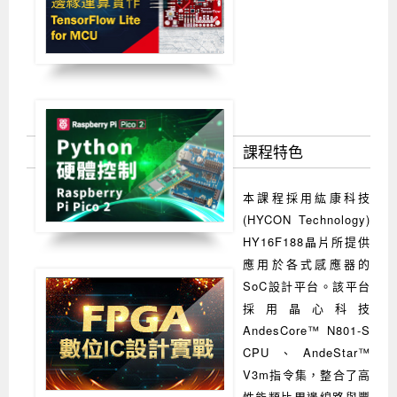
課程特色
本課程採用紘康科技
(HYCON Technology)
HY16F188晶片所提供
應用於各式感應器的
SoC設計平台。該平台
採用晶心科技
AndesCore™ N801-S
CPU、AndeStar™
V3m指令集，整合了高
性能類比周邊線路與豐