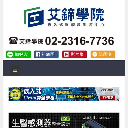
首頁
關於艾鍗
實體課程
最新公告
數位課程
公司簡介
課程說明會
企業預約徵才
補助專班
師資介紹
嵌入式Linux開發系列課程
熱門課程
儲備講師計劃
課程說明會