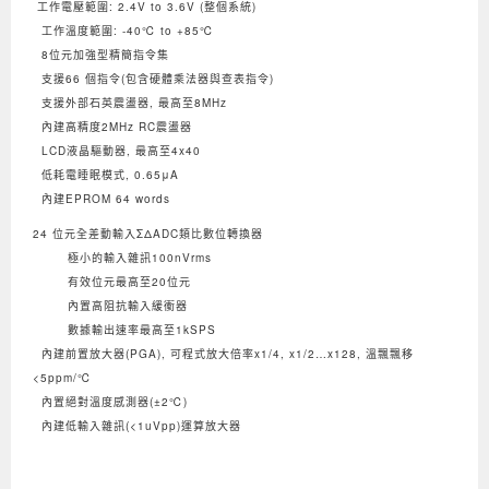
工作電壓範圍: 2.4V to 3.6V (整個系統)
工作溫度範圍: -40℃ to +85℃
8位元加強型精簡指令集
支援66 個指令(包含硬體乘法器與查表指令)
支援外部石英震盪器, 最高至8MHz
內建高精度2MHz RC震盪器
LCD液晶驅動器, 最高至4x40
低耗電睡眠模式, 0.65μA
內建EPROM 64 words
24 位元全差動輸入ΣΔADC類比數位轉換器
極小的輸入雜訊100nVrms
有效位元最高至20位元
內置高阻抗輸入緩衝器
數據輸出速率最高至1kSPS
內建前置放大器(PGA), 可程式放大倍率x1/4, x1/2…x128, 溫飄飄移
<5ppm/℃
內置絕對溫
度感測器(±2℃)
內建低輸入雜訊(<1uVpp)運算放大器