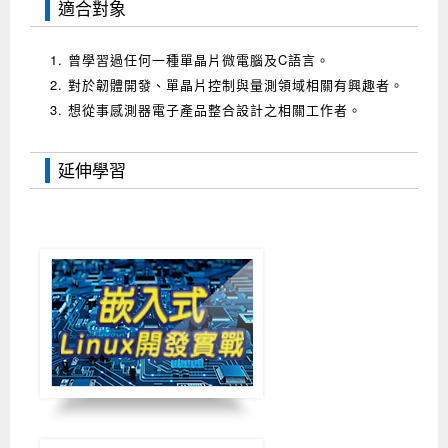
適合對象
Android系列課程
創意程式設計系列
AI深度學習之問答系統實作
[學程]物聯網全端與深度學習整合
iPAS AIoT應用工程師(物聯網類)
AI深度學習與影像辨識實戰
ARM Boot Loader設計
C語言程式設計
自然語言處理與大型語言模型
APCS檢定 C語言課程
Python程式設計
Python硬體控制-Pi Pico
5G關鍵技術- SDN與Mininet實作
1. 曾學習過任何一種單晶片微電腦及C語言。
iOS程式開發系列課程
AI強化學習 - 自動控制應用
嵌入式Linux開發與AI影像辨識
ARM Cortex-M0 應用整合設計
資料結構精修班
Android嵌入式平台開發訓練班
資料分析與視覺化
APCS檢定培訓課程
JavaScript程式設計
Raspberry Pi 使用入門
micro:bit 創意程式設計
2. 對於韌體開發、單晶片控制與量測領域相關有興趣者。
讓 AI 成為你的數位同事
智能機器人系統整合開發
C++程式設計
Android APP 實戰開發學程
iPhone程式設計基礎班
非監督式學習
【遠距同步】APCS寒/暑假營隊
C++程式設計
Edge AI與Raspberry Pi Pico實作應用
Scratch 創意程式設計
3. 想從事感測器電子產品整合設計之相關工作者。
產品應用系列課程
Python程式實戰養成學程
Android Framework
iPhone程式設計進階班
Android嵌入式平台開發訓練班
Edge AI與Pi Pico實作應用
【遠距同步】青少年AI冬/夏令營
Python進階程式設計：從資料結構到演算法
硬體控制使用Python
延伸學習
轉職就業班
Python程式設計
Android ADK周邊裝置開發班
TI MSP430微控制器開發
生醫感測器整合設計班
電腦視覺演算法-人臉識別實戰
青少年AI人工智慧實作班
Python程式實戰養成學程
用樹莓派實現物聯網
實體課程總覽
Python程式設計(舊)
NFC無線通訊設計實作班
AIoT人工智慧與物聯網實戰人才就業班
OpenVINO邊緣運算實務
APCS寒暑假程式檢定班
物聯網Web整合應用實作班
AI智能醫療電子產品開發人才就業班
iPAS巨量資料分析師考照班
Java 物件導向程式
物聯網韌體工程師人才養成班
物聯網平台開發人才養成班(政府+企業雙重補助)
物聯網平台開發人才養成班