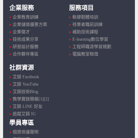
企業服務
服務項目
企業教育訓練
軟硬韌體培訓
企業儲值優惠方案
待業者職前訓練
企業徵才
補助技術課程
技術成果分享
E-learning數位學習
研發設計服務
工程師職涯學習規劃
合作夥伴專區
電腦教室租借
社群資源
艾鍗 Facebook
艾鍗 YouTube
艾鍗技術Blog
教學實錄簡報[1]
[2]
艾鍗 LINE 好友
追蹤艾鍗 IG
學員專區
個資保護聲明