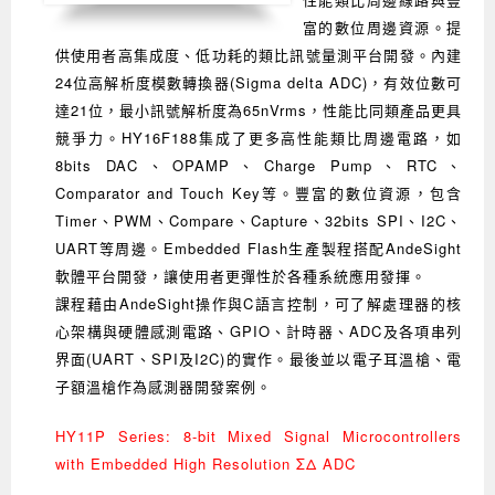
富的數位周邊資源。提
供使用者高集成度、低功耗的類比訊號量測平台開發。內建
24位高解析度模數轉換器(Sigma delta ADC)，有效位數可
達21位，最小訊號解析度為65nVrms，性能比同類產品更具
競爭力。HY16F188集成了更多高性能類比周邊電路，如
8bits DAC、OPAMP、Charge Pump、RTC、
Comparator and Touch Key等。豐富的數位資源，包含
Timer、PWM、Compare、Capture、32bits SPI、I2C、
UART等周邊。Embedded Flash生產製程搭配AndeSight
軟體平台開發，讓使用者更彈性於各種系統應用發揮。
課程藉由AndeSight操作與C語言控制，可了解處理器的核
心架構與硬體感測電路、GPIO、計時器、ADC及各項串列
界面(UART、SPI及I2C)的實作。最後並以電子耳溫槍、電
子額溫槍作為感測器開發案例。
HY11P Series: 8-bit Mixed Signal Microcontrollers
with Embedded High Resolution ΣΔ ADC