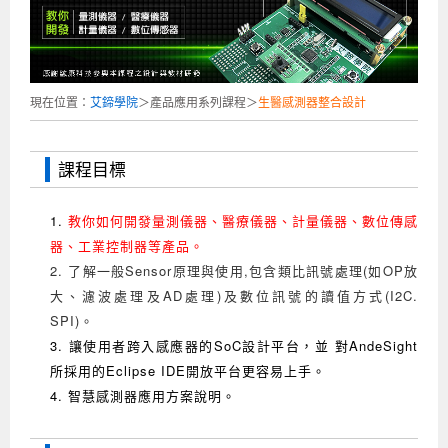
企業服務
開發板介紹
MCU韌體設計系列課程
數位課程總覽
待業青年職訓課程(29歲以下)
政府補助職訓說明會
[學程] 嵌入式Linux開發實務
讓 AI 成為你的數位同事
研討活動
環境設備
硬體/IC設計系列課程
嵌入式Linux開發系列
Kubernetes工程師養成班
企業教育訓練
Linux系統建置實務
ARM MCU單晶片韌體開發
AI雲端原生與MLOps自動化實務
現在位置：
艾鍗學院
＞產品應用系列課程＞
生醫
感測器整合設計
學員專區
最新職缺
AI人工智慧系列課程
MCU韌體開發系列
[假日班]AI邊緣運算實作TensorFlow Lite for MCU
企業儲值優惠方案
最新補助課程
Linux系統程式設計
USB韌體設計
全能電路設計實戰班
n8n 零基礎工作自動化實戰班
嵌入式Linux學程(數位豪華版)
前進校園
艾鍗新聞
iPAS經濟部產業人才能力鑑定
AI人工智慧系列課程
[假日班]物聯網資訊安全實務
艾鍗企業VIP會員
會員優惠
Linux驅動程式設計實戰
STM32嵌入式開發實戰
FPGA 數位IC設計實戰
iPAS AI應用規劃師能力鑑定課程
Vibe Coding：AI 協作全端開發實戰班
Linux系統程式設計
MCU韌體設計
課程目標
會員優惠
獲獎與榮耀
Web及雲端系列課程
Web及雲端系列課程
更多...
企業徵才
學員見證
校園巡迴講座
ARM Boot Loader設計
[學程]MCU韌體設計實戰
感測電路設計與應用
AI深度學習與影像辨識實戰
iPAS AI應用規劃師能力鑑定
iPAS AI應用規劃師能力鑑定課程
Linux驅動程式
Python硬體控制-Pi Pico物聯網實作
iPAS AI應用規劃師能力鑑定課程
1.
教你如何開發量測儀器
、
醫療儀器、計量儀器、
數位傳感
交通資訊
物聯網開發系列課程
IoT物聯網開發系列
研發設計服務
資訊專區
研發實習生計畫
Linux Socket網路程式設計
TI MSP430微控制器開發
Allegro/PCB Layout設計
AI雲端原生與MLOps自動化實務
iPAS AIoT 應用工程師(物聯網類)
Kubernetes雲原生實戰班
ARM Boot Loader
Edge AI與Pi Pico實作應用
Vibe Coding：AI協作全端開發
kubernetes雲原生實戰班
器、工業控制器等產品。
2. 了解一般Sensor原理與使用,包含類比訊號處理(如OP放
5G-SDN通訊系列課程
iPAS產業人才能力鑑定系列
電腦教室租借服務[台北]
學員常見問題
Raspberry Pi之Python程式設計硬體控制
生醫感測器整合設計班
工業電子丙級輔導考照課程
AI機器學習與深度學習實戰班
iPAS巨量資料分析師
AI雲端原生與MLOps自動化實務
[學程]物聯網整合開發實戰
使用C語言控制Raspberry Pi
AI邊緣運算實作TensorFlow Lite for MCU
生成式AI能力認證
AI雲端原生與MLOps自動化實務
物聯網整合開發與應用
廠商求才
大、濾波處理及AD處理)及數位訊號的讀值方式(I2C.
ROS機器人開發系列課程
升大學APCS/學習歷程專區
合作夥伴專區
學員權益與報名須知
嵌入式Linux開發與AI影像辨識
SoC FPGA嵌入式設計實戰
青少年AI人工智慧實作班
iPAS機器學習工程師
n8n 零基礎工作自動化實戰班
Web全端開發應用
SDN網路技術與Mininet實戰
Linux 作業系統實務
生成式AI基礎模型到Agentic AI
Web全端開發應用班
Python硬體控制-Pi Pico物聯網實作
iPAS AI應用規劃師
SPI)。
3. 讓使用者跨入感應器的SoC設計平台，並 對AndeSight
電腦視覺與影像處理課程
程式語言系列
最新成果展
青少年AI人工智慧實作班[高中生]
穿戴式裝置應用開發
AI課程總覽頁
Web全端開發應用班
5G技術-SDN與Mininet實作
ROS機器人自走車系統開發應用
Raspberry Pi 開發入門
Python機器學習與深度學習
iPAS AIoT應用工程師(物聯網類)
iPAS AIoT應用工程師(物聯網類)
高中生升學超前部署課程總覽
所採用的Eclipse IDE開放平台更容易上手。
4. 智慧感測器應用方案說明。
ARM系列課程
Raspberry Pi系列
工程師學習地圖
高中生升學超前部署課程總覽
嵌入式即時作業系統FreeRTOS 設計實作
[學程]感測電路Plus+MCU韌體設計實戰
AI邊緣運算實作TensorFlow Lite for MCU
資訊安全實務
嵌入式物聯網開發實戰
ROS機器手臂控制&演算法實戰
影像課程總覽
AI雲端原生與MLOps自動化實務
5G - SDN與Mininet實作
iPAS巨量資料分析師
APCS檢定 Python課程
C語言程式設計
程式語言系列課程
5G-SDN通訊系列課程
學員專屬提問平台
AIoT智能聯網運算實戰
物聯網Web整合應用實作
[學程]物聯網全端與深度學習整合
智能機器人系統整合開發
電腦視覺與影像處理
ARM mbed 物聯網平台應用實作
AI邊緣運算實作-TFL for MCU
iPAS機器學習工程師
APCS檢定 C++課程
資料結構
Linux & C語言硬體控制