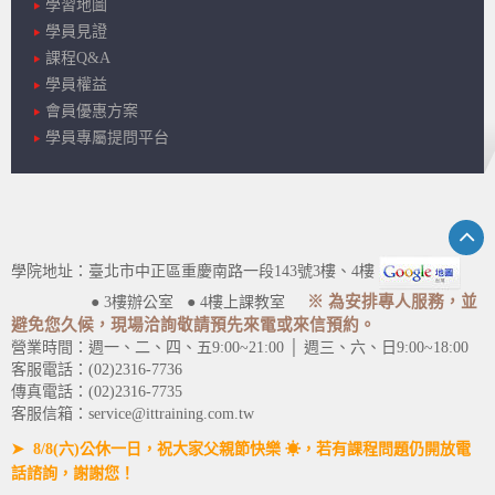
學習地圖
學員見證
課程Q&A
學員權益
會員優惠方案
學員專屬提問平台
學院地址：臺北市中正區重慶南路一段143號3樓、4樓
※ 為安排專人服務，並
● 3樓辦公室 ● 4樓上課教室
避免您久候，現場洽詢敬請預先來電或來信預約。
營業時間：週一、二、四、五9:00~21:00 │ 週三、六、日9:00~18:00
客服電話：(02)2316-7736
傳真電話：(02)2316-7735
客服信箱：service@ittraining.com.tw
➤ 8/8(六)公休一日，祝大家父親節快樂 ☀，若有課程問題仍開放電
話諮詢，謝謝您！