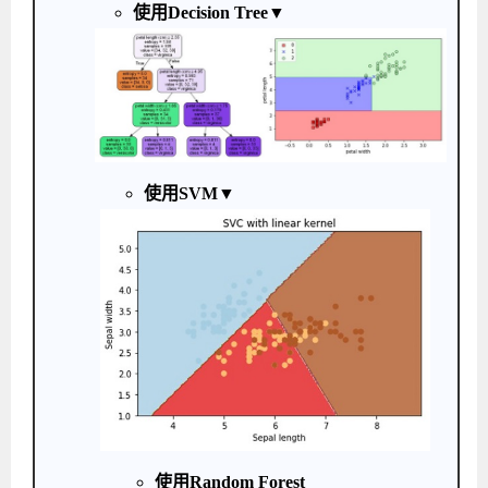
使用Decision Tree▼
使用SVM▼
使用Random Forest