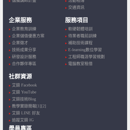
儲備講師計畫
活動相簿
交通資訊
企業服務
服務項目
企業教育訓練
軟硬韌體培訓
企業儲值優惠方案
待業者職前訓練
企業徵才
補助技術課程
技術成果分享
E-learning數位學習
研發設計服務
工程師職涯學習規劃
合作夥伴專區
電腦教室租借
社群資源
艾鍗 Facebook
艾鍗 YouTube
艾鍗技術Blog
教學實錄簡報[1]
[2]
艾鍗 LINE 好友
追蹤艾鍗 IG
學員專區