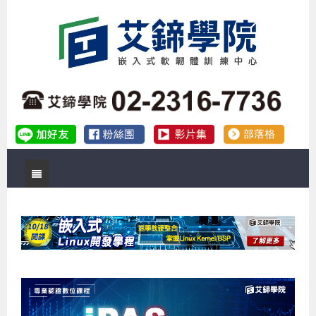
首頁
關於艾鍗
實體課程
最新公告
數位課程
公司簡介
課程說明會
企業預約徵才
補助專班
師資介紹
嵌入式Linux開發系列課程
熱門課程
儲備講師計劃
課程說明會