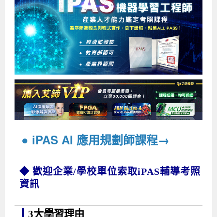
企業服務
開發板介紹
MCU韌體設計系列課程
數位課程總覽
待業青年職訓課程(29歲以下)
政府補助職訓說明會
[學程] 嵌入式Linux開發實務
讓 AI 成為你的數位同事
研討活動
環境設備
硬體/IC設計系列課程
嵌入式Linux開發系列
Kubernetes工程師養成班
企業教育訓練
Linux系統建置實務
ARM MCU單晶片韌體開發
AI雲端原生與MLOps自動化實務
學員專區
最新職缺
AI人工智慧系列課程
MCU韌體開發系列
[假日班]AI邊緣運算實作TensorFlow Lite for MCU
企業儲值優惠方案
最新補助課程
Linux系統程式設計
USB韌體設計
全能電路設計實戰班
n8n 零基礎工作自動化實戰班
嵌入式Linux學程(數位豪華版)
前進校園
艾鍗新聞
iPAS經濟部產業人才能力鑑定
AI人工智慧系列課程
[假日班]物聯網資訊安全實務
艾鍗企業VIP會員
會員優惠
Linux驅動程式設計實戰
STM32嵌入式開發實戰
FPGA 數位IC設計實戰
iPAS AI應用規劃師能力鑑定課程
Vibe Coding：AI 協作全端開發實戰班
Linux系統程式設計
MCU韌體設計
會員優惠
獲獎與榮耀
Web及雲端系列課程
Web及雲端系列課程
更多...
企業徵才
學員見證
校園巡迴講座
ARM Boot Loader設計
[學程]MCU韌體設計實戰
感測電路設計與應用
AI深度學習與影像辨識實戰
iPAS AI應用規劃師能力鑑定
iPAS AI應用規劃師能力鑑定課程
Linux驅動程式
Python硬體控制-Pi Pico物聯網實作
iPAS AI應用規劃師能力鑑定課程
交通資訊
物聯網開發系列課程
IoT物聯網開發系列
研發設計服務
資訊專區
研發實習生計畫
Linux Socket網路程式設計
TI MSP430微控制器開發
Allegro/PCB Layout設計
AI雲端原生與MLOps自動化實務
iPAS AIoT 應用工程師(物聯網類)
Kubernetes雲原生實戰班
ARM Boot Loader
Edge AI與Pi Pico實作應用
Vibe Coding：AI協作全端開發
kubernetes雲原生實戰班
5G-SDN通訊系列課程
iPAS產業人才能力鑑定系列
電腦教室租借服務[台北]
學員常見問題
Raspberry Pi之Python程式設計硬體控制
生醫感測器整合設計班
工業電子丙級輔導考照課程
AI機器學習與深度學習實戰班
iPAS巨量資料分析師
AI雲端原生與MLOps自動化實務
[學程]物聯網整合開發實戰
使用C語言控制Raspberry Pi
AI邊緣運算實作TensorFlow Lite for MCU
生成式AI能力認證
AI雲端原生與MLOps自動化實務
物聯網整合開發與應用
廠商求才
● iPAS
AI 應用規劃師課程→
ROS機器人開發系列課程
升大學APCS/學習歷程專區
合作夥伴專區
學員權益與報名須知
嵌入式Linux開發與AI影像辨識
SoC FPGA嵌入式設計實戰
青少年AI人工智慧實作班
iPAS機器學習工程師
n8n 零基礎工作自動化實戰班
Web全端開發應用
SDN網路技術與Mininet實戰
Linux 作業系統實務
生成式AI基礎模型到Agentic AI
Web全端開發應用班
Python硬體控制-Pi Pico物聯網實作
iPAS AI應用規劃師
◆ 歡迎企業/學校單位索取iPAS輔導考照
電腦視覺與影像處理課程
程式語言系列
最新成果展
青少年AI人工智慧實作班[高中生]
穿戴式裝置應用開發
AI課程總覽頁
Web全端開發應用班
5G技術-SDN與Mininet實作
ROS機器人自走車系統開發應用
Raspberry Pi 開發入門
Python機器學習與深度學習
iPAS AIoT應用工程師(物聯網類)
iPAS AIoT應用工程師(物聯網類)
高中生升學超前部署課程總覽
資訊
ARM系列課程
Raspberry Pi系列
工程師學習地圖
高中生升學超前部署課程總覽
嵌入式即時作業系統FreeRTOS 設計實作
[學程]感測電路Plus+MCU韌體設計實戰
AI邊緣運算實作TensorFlow Lite for MCU
資訊安全實務
嵌入式物聯網開發實戰
ROS機器手臂控制&演算法實戰
影像課程總覽
AI雲端原生與MLOps自動化實務
5G - SDN與Mininet實作
iPAS巨量資料分析師
APCS檢定 Python課程
C語言程式設計
程式語言系列課程
5G-SDN通訊系列課程
學員專屬提問平台
AIoT智能聯網運算實戰
物聯網Web整合應用實作
[學程]物聯網全端與深度學習整合
智能機器人系統整合開發
電腦視覺與影像處理
ARM mbed 物聯網平台應用實作
AI邊緣運算實作-TFL for MCU
iPAS機器學習工程師
APCS檢定 C++課程
資料結構
Linux & C語言硬體控制
3大學習理由