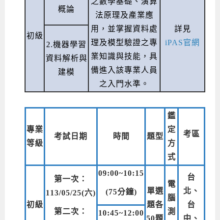
之數學基礎、演算
概論
法原理及產業應
用，並掌握資料處
詳見
初級
理及模型驗證之專
iPAS官網
2.機器學習
業知識與技能，具
資料解析與
備進入該專業人員
建模
之入門水準。
鑑
專業
定
考區
考試日期
時間
題型
等級
方
式
09:00~10:15
台
第一次：
電
單選
北、
(75分鐘)
113/05/25(六)
腦
初級
題各
台
第二次：
測
10:45~12:00
50題
中、