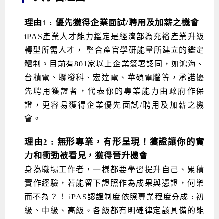
Android系列課程
創意程式設計系列
AI深度學習之問答系統實作
[學程]物聯網全端與深度學習整合
iPAS AIoT應用工程師(物聯網類)
AI深度學習與影像辨識實戰
ARM Boot Loader設計
C語言程式設計
自然語言處理與大型語言模型
APCS檢定 C語言課程
Python程式設計
Python硬體控制-Pi Pico
5G關鍵技術- SDN與Mininet實作
理由1 : 優先獲得企業面試/聘用及加薪之機會
iOS程式開發系列課程
AI強化學習 - 自動控制應用
嵌入式Linux開發與AI影像辨識
ARM Cortex-M0 應用整合設計
資料結構精修班
Android嵌入式平台開發訓練班
資料分析與視覺化
APCS檢定培訓課程
JavaScript程式設計
Raspberry Pi 使用入門
micro:bit 創意程式設計
iPAS產業人才能力鑑定是經濟部為充裕產業升級
轉型所需人才， 整合產官學研能量所建立的鑑定
讓 AI 成為你的數位同事
智能機器人系統整合開發
C++程式設計
Android APP 實戰開發學程
iPhone程式設計基礎班
非監督式學習
【遠距同步】APCS寒/暑假營隊
C++程式設計
Edge AI與Raspberry Pi Pico實作應用
Scratch 創意程式設計
體制。目前有801家以上企業簽署認同，如鴻海、
產品應用系列課程
Python程式實戰養成學程
Android Framework
iPhone程式設計進階班
Android嵌入式平台開發訓練班
Edge AI與Pi Pico實作應用
【遠距同步】青少年AI冬/夏令營
Python進階程式設計：從資料結構到演算法
硬體控制使用Python
台積電、聯發科、宏達電、華碩電腦等，承諾優
先聘用獲證者，代表你的專業能力由政府作保
轉職就業班
Python程式設計
Android ADK周邊裝置開發班
TI MSP430微控制器開發
生醫感測器整合設計班
電腦視覺演算法-人臉識別實戰
青少年AI人工智慧實作班
Python程式實戰養成學程
用樹莓派實現物聯網
證，更容易獲得企業優先面試/聘用及加薪之機
實體課程總覽
Python程式設計(舊)
NFC無線通訊設計實作班
AIoT人工智慧與物聯網實戰人才就業班
OpenVINO邊緣運算實務
會。
APCS寒暑假程式檢定班
物聯網Web整合應用實作班
AI智能醫療電子產品開發人才就業班
iPAS巨量資料分析師考照班
理由2 : 無形專業，有形呈現！獲證讓你的實
Java 物件導向程式
物聯網韌體工程師人才養成班
力和衝勁被看見，獲得晉升機會
身為職場工作者，一樣都要學習提升自己、累積
物聯網平台開發人才養成班(政府+企業雙重補助)
實作經驗，若能留下證照作為成果與憑證，何樂
物聯網平台開發人才養成班
而不為？！ iPAS認證制度依照專業程度分成 : 初
級、中級、高級。各級都有明確律定該具備的能