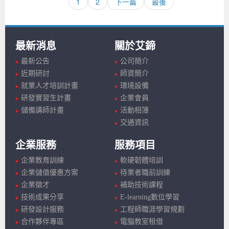
1
2
下一篇
最後
最新消息
關於艾鍗
最新公告
公司簡介
近期研討
師資簡介
就業人才培訓計畫
環境設備
研發實習生計畫
企業會員
儲備講師計畫
活動相簿
交通資訊
企業服務
服務項目
企業教育訓練
軟硬韌體培訓
企業儲值優惠方案
待業者職前訓練
企業徵才
補助技術課程
技術成果分享
E-learning數位學習
研發設計服務
工程師職涯學習規劃
合作夥伴專區
電腦教室租借