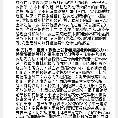
課程在我硬實力(電路設計)和軟實力(管理)上帶來很大
的幫助. 非本科系的我, 以往陷入在傳統課本的計算陷
阱裡, 根本完全不知道電路設計如何入門.上完老師的課
程後, 原來才知道電路設計,就像是兒時組積木一樣簡
單, 掌握關鍵的特性和公式, 對非本科系的學生而言,完
全不是個問題, 深覺傳統課本真的是為了考試而考試!
另外, 老師在軟實力上面, 九宮格的資料整理法, 讓我在
管理團隊和解決問題上帶來啟發, 同時老師不時地強調
業界的技巧和經驗, 讓我覺得收穫許多. 感謝老師的教
導, 希望老師可以有後續其他延伸性的課程
◆
方同學：推薦，課程上就會看見盧老師用盡心力，
將實際電路設計的畢生功力全部傳授。
我覺得老師教
的思考方法，可以讓我們在工作向老闆報告一份topic
時，搜尋的資料和報告的內容更全面，因為採用曼陀
羅式的思考方式，以主題或問題為中心，由內向外延
伸問題，再透過網路去搜集及整合其相關資料，比較
容易考慮到四面八方的各種問題，針對老闆或客戶的
提問，也能因事先做了全面的準備而容易應對和解
答，針對職場上，我使用了曼陀羅思考方式後，覺得
不錯的地方。 針對OPA電路設計的部分，很多電路以
前學校都有教過，不過僅教到電路分析完畢後，就開
始拿來考試，而不是透過所學到的東西來去實際做出
東西出來。 盧老師重新教導大家做OPA各子單元電路
的分析，學習完後，開始針對實際要達成的產品功能
去做思考，例如該選擇用何種單元電路，了解OPA data
sheet 的相關參數，到電子材料行買材料時要講什麼規