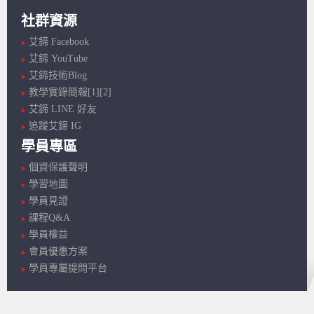
社群資源
艾鍗 Facebook
艾鍗 YouTube
艾鍗技術Blog
教學實錄簡報[1]
[2]
艾鍗 LINE 好友
追蹤艾鍗 IG
學員專區
個資保護聲明
學習地圖
學員見證
課程Q&A
學員權益
會員優惠方案
學員專屬提問平台