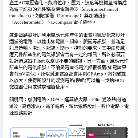
產生AC電壓變化。能將位移、壓力、速度等機械量轉換成
為電子訊號的元件稱為機電轉換器（electromechanical
transducer)，如陀螺儀（Gyroscope）與加速度計
（Accelerometer）、E-compass 電子羅盤。
感測電路設計即利用感應元件產生的電氣訊號變化來設計
適當的電路，以輸出如電壓、頻率、脈衝等訊號，並滿足
訊息傳輸、處理、記錄、顯示、控制的要求。其中由於感
應元件所產生的電氣訊號會含有一定的雜訊，所以必須要
設計過濾器(Filter)以濾除不要的雜訊。另一方面，感應元件
所產生的電氣訊號，不論是電壓或電流都很微弱(如電壓只
會有mV毫伏)，所以感測電路都會用到OP Amp，將訊號加
以放大，使得所設計的感測電路(模組)可以進一步給MCU
微控器使用或微處理器使用。
關鍵詞：感測電路、OPA、運算放大器、Filter濾波器(
低通
、電子電路、類比電路設計、數位電路、電
濾波、高通濾波
)
源電路設計