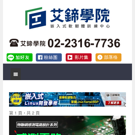
首頁
關於艾鍗
實體課程
最新公告
第 1 頁，共 2 頁
數位課程
公司簡介
課程說明會
企業預約徵才
補助專班
師資介紹
嵌入式Linux開發系列課程
熱門課程
儲備講師計劃
課程說明會