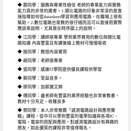
◆ 鄭同學：服務與專業性極佳 老師的專業能力與實務
能力真的非常的厲害。1.類比電路的印象非常深的是直
接指導如何從datasheet學習到應用電路，在職場上很有
幫助。2.數位電路也是教的很仔細而且可以直接用實際
應該來說明，尤其是在時序圖上的說明。
◆ 江同學：講師很專業 學到業界實用的數位與類比電
路知識 內容豐富且有課後線上教材可慢慢吸收
◆ 施同學：教授內容實用
◆ 趙同學：老師很專業
◆ 張同學：感謝IT學院提供優良課程供學習
◆ 蔡同學：受益良多。
◆ 廖同學：加薪選艾鍗
◆ 傅同學：盧老師有豐富的業界經驗也非常會教書，
教材十分充足，收穫良多
◆ 鄧同學：本人非常推薦「感測電路設計與應用實
戰」課程，從中可以學到豐富的電學知識與各項IC、
電阻、電容的搭配與應用，對感測電路設計有興趣的
朋友，如此優質的課程非常值得報名。