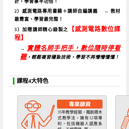
計，學習事半功倍！
Android系列課程
創意程式設計系列
AI深度學習之問答系統實作
[學程]物聯網全端與深度學習整合
iPAS AIoT應用工程師(物聯網類)
AI深度學習與影像辨識實戰
ARM Boot Loader設計
C語言程式設計
自然語言處理與大型語言模型
APCS檢定 C語言課程
Python程式設計
Python硬體控制-Pi Pico
5G關鍵技術- SDN與Mininet實作
2）感測電路專用書籍＋講師自編講義 → 教材
最豐富、學習最完整！
iOS程式開發系列課程
AI強化學習 - 自動控制應用
嵌入式Linux開發與AI影像辨識
ARM Cortex-M0 應用整合設計
資料結構精修班
Android嵌入式平台開發訓練班
資料分析與視覺化
APCS檢定培訓課程
JavaScript程式設計
Raspberry Pi 使用入門
micro:bit 創意程式設計
【感測電路數位課
3）加贈講師精心錄製之
讓 AI 成為你的數位同事
智能機器人系統整合開發
C++程式設計
Android APP 實戰開發學程
iPhone程式設計基礎班
非監督式學習
【遠距同步】APCS寒/暑假營隊
C++程式設計
Edge AI與Raspberry Pi Pico實作應用
Scratch 創意程式設計
程】
產品應用系列課程
Python程式實戰養成學程
Android Framework
iPhone程式設計進階班
Android嵌入式平台開發訓練班
Edge AI與Pi Pico實作應用
【遠距同步】青少年AI冬/夏令營
Python進階程式設計：從資料結構到演算法
硬體控制使用Python
實體名師手把手，數位隨時停看
→
轉職就業班
Python程式設計
Android ADK周邊裝置開發班
TI MSP430微控制器開發
生醫感測器整合設計班
電腦視覺演算法-人臉識別實戰
青少年AI人工智慧實作班
Python程式實戰養成學程
用樹莓派實現物聯網
聽
，輕鬆複習穩紮技術，學習不再懵懵懂懂！
實體課程總覽
Python程式設計(舊)
NFC無線通訊設計實作班
AIoT人工智慧與物聯網實戰人才就業班
OpenVINO邊緣運算實務
APCS寒暑假程式檢定班
物聯網Web整合應用實作班
AI智能醫療電子產品開發人才就業班
iPAS巨量資料分析師考照班
課程4大特色
Java 物件導向程式
物聯網韌體工程師人才養成班
物聯網平台開發人才養成班(政府+企業雙重補助)
物聯網平台開發人才養成班
35年教學經驗，獨創積木
式教學法，擁有12項專
利，包括機器人感應系