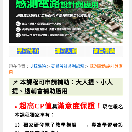
企業服務
開發板介紹
MCU韌體設計系列課程
數位課程總覽
待業青年職訓課程(29歲以下)
政府補助職訓說明會
[學程] 嵌入式Linux開發實務
讓 AI 成為你的數位同事
研討活動
環境設備
硬體/IC設計系列課程
嵌入式Linux開發系列
Kubernetes工程師養成班
企業教育訓練
Linux系統建置實務
ARM MCU單晶片韌體開發
AI雲端原生與MLOps自動化實務
學員專區
最新職缺
AI人工智慧系列課程
MCU韌體開發系列
[假日班]AI邊緣運算實作TensorFlow Lite for MCU
企業儲值優惠方案
最新補助課程
Linux系統程式設計
USB韌體設計
全能電路設計實戰班
n8n 零基礎工作自動化實戰班
嵌入式Linux學程(數位豪華版)
前進校園
艾鍗新聞
iPAS經濟部產業人才能力鑑定
AI人工智慧系列課程
[假日班]物聯網資訊安全實務
艾鍗企業VIP會員
會員優惠
Linux驅動程式設計實戰
STM32嵌入式開發實戰
FPGA 數位IC設計實戰
iPAS AI應用規劃師能力鑑定課程
Vibe Coding：AI 協作全端開發實戰班
Linux系統程式設計
MCU韌體設計
學程簡介
課程大綱
會員優惠
會員優惠
獲獎與榮耀
Web及雲端系列課程
Web及雲端系列課程
更多...
企業徵才
學員見證
校園巡迴講座
ARM Boot Loader設計
[學程]MCU韌體設計實戰
感測電路設計與應用
AI深度學習與影像辨識實戰
iPAS AI應用規劃師能力鑑定
iPAS AI應用規劃師能力鑑定課程
Linux驅動程式
Python硬體控制-Pi Pico物聯網實作
iPAS AI應用規劃師能力鑑定課程
現在位置：
艾鍗學院
＞
硬體設計系列課程
＞
感測電路設計與應
交通資訊
物聯網開發系列課程
IoT物聯網開發系列
研發設計服務
資訊專區
研發實習生計畫
Linux Socket網路程式設計
TI MSP430微控制器開發
Allegro/PCB Layout設計
AI雲端原生與MLOps自動化實務
iPAS AIoT 應用工程師(物聯網類)
Kubernetes雲原生實戰班
ARM Boot Loader
Edge AI與Pi Pico實作應用
Vibe Coding：AI協作全端開發
kubernetes雲原生實戰班
用
5G-SDN通訊系列課程
iPAS產業人才能力鑑定系列
電腦教室租借服務[台北]
學員常見問題
Raspberry Pi之Python程式設計硬體控制
生醫感測器整合設計班
工業電子丙級輔導考照課程
AI機器學習與深度學習實戰班
iPAS巨量資料分析師
AI雲端原生與MLOps自動化實務
[學程]物聯網整合開發實戰
使用C語言控制Raspberry Pi
AI邊緣運算實作TensorFlow Lite for MCU
生成式AI能力認證
AI雲端原生與MLOps自動化實務
物聯網整合開發與應用
廠商求才
📌 本課程可申請補助：大人提、小人
提、退輔會補助適用
ROS機器人開發系列課程
升大學APCS/學習歷程專區
合作夥伴專區
學員權益與報名須知
嵌入式Linux開發與AI影像辨識
SoC FPGA嵌入式設計實戰
青少年AI人工智慧實作班
iPAS機器學習工程師
n8n 零基礎工作自動化實戰班
Web全端開發應用
SDN網路技術與Mininet實戰
Linux 作業系統實務
生成式AI基礎模型到Agentic AI
Web全端開發應用班
Python硬體控制-Pi Pico物聯網實作
iPAS AI應用規劃師
超高CP值
滿意度保證！
電腦視覺與影像處理課程
程式語言系列
最新成果展
青少年AI人工智慧實作班[高中生]
穿戴式裝置應用開發
AI課程總覽頁
Web全端開發應用班
5G技術-SDN與Mininet實作
ROS機器人自走車系統開發應用
Raspberry Pi 開發入門
Python機器學習與深度學習
iPAS AIoT應用工程師(物聯網類)
iPAS AIoT應用工程師(物聯網類)
高中生升學超前部署課程總覽
♦
與
現在報名
本課程獨家享有：
ARM系列課程
Raspberry Pi系列
工程師學習地圖
高中生升學超前部署課程總覽
嵌入式即時作業系統FreeRTOS 設計實作
[學程]感測電路Plus+MCU韌體設計實戰
AI邊緣運算實作TensorFlow Lite for MCU
資訊安全實務
嵌入式物聯網開發實戰
ROS機器手臂控制&演算法實戰
影像課程總覽
AI雲端原生與MLOps自動化實務
5G - SDN與Mininet實作
iPAS巨量資料分析師
APCS檢定 Python課程
C語言程式設計
1）獨家研發電子教學模組 → 專為學習者設
程式語言系列課程
5G-SDN通訊系列課程
學員專屬提問平台
AIoT智能聯網運算實戰
物聯網Web整合應用實作
[學程]物聯網全端與深度學習整合
智能機器人系統整合開發
電腦視覺與影像處理
ARM mbed 物聯網平台應用實作
AI邊緣運算實作-TFL for MCU
iPAS機器學習工程師
APCS檢定 C++課程
資料結構
Linux & C語言硬體控制