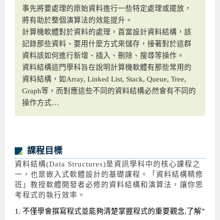
事先將要處理的原始資料進行一些特定處理或擺放，
Android系列課程
創意程式設計系列
AI深度學習之問答系統實作
[學程]物聯網全端與深度學習整合
iPAS AIoT應用工程師(物聯網類)
AI深度學習與影像辨識實戰
ARM Boot Loader設計
C語言程式設計
自然語言處理與大型語言模型
APCS檢定 C語言課程
Python程式設計
Python硬體控制-Pi Pico
5G關鍵技術- SDN與Mininet實作
將有助於整個演算法的效能提升。
計算機軟體對於資料的處理，首當設計資料結構，該
iOS程式開發系列課程
AI強化學習 - 自動控制應用
嵌入式Linux開發與AI影像辨識
ARM Cortex-M0 應用整合設計
資料結構精修班
Android嵌入式平台開發訓練班
資料分析與視覺化
APCS檢定培訓課程
JavaScript程式設計
Raspberry Pi 使用入門
micro:bit 創意程式設計
記錄那些資料、要用什麼方式來儲存，接著對於這群
讓 AI 成為你的數位同事
智能機器人系統整合開發
C++程式設計
Android APP 實戰開發學程
iPhone程式設計基礎班
非監督式學習
【遠距同步】APCS寒/暑假營隊
C++程式設計
Edge AI與Raspberry Pi Pico實作應用
Scratch 創意程式設計
資料該如何進行新增、插入、刪除、搜尋等操作。
資料結構這門學科旨在說明計算機軟體有那些常用的
產品應用系列課程
Python程式實戰養成學程
Android Framework
iPhone程式設計進階班
Android嵌入式平台開發訓練班
Edge AI與Pi Pico實作應用
【遠距同步】青少年AI冬/夏令營
Python進階程式設計：從資料結構到演算法
硬體控制使用Python
資料結構，如Array, Linked List, Stack, Queue, Tree,
Graph等，而對應這些不同的資料結構必然會有不同的
轉職就業班
Python程式設計
Android ADK周邊裝置開發班
TI MSP430微控制器開發
生醫感測器整合設計班
電腦視覺演算法-人臉識別實戰
青少年AI人工智慧實作班
Python程式實戰養成學程
用樹莓派實現物聯網
操作方式…
實體課程總覽
Python程式設計(舊)
NFC無線通訊設計實作班
AIoT人工智慧與物聯網實戰人才就業班
OpenVINO邊緣運算實務
APCS寒暑假程式檢定班
物聯網Web整合應用實作班
AI智能醫療電子產品開發人才就業班
iPAS巨量資料分析師考照班
課程目標
Java 物件導向程式
物聯網韌體工程師人才養成班
資料結構(Data Structures)是資訊學科中的核心課程之
物聯網平台開發人才養成班(政府+企業雙重補助)
一，也是嵌入式軟體設計的基礎課程。「資料結構精修
班」教授軟體開發者必修的資料結構和演算法，讓你思
物聯網平台開發人才養成班
考程式的執行效率。
1. 不僅學會撰寫程式並能夠清楚掌握程式的重要觀念,了解”