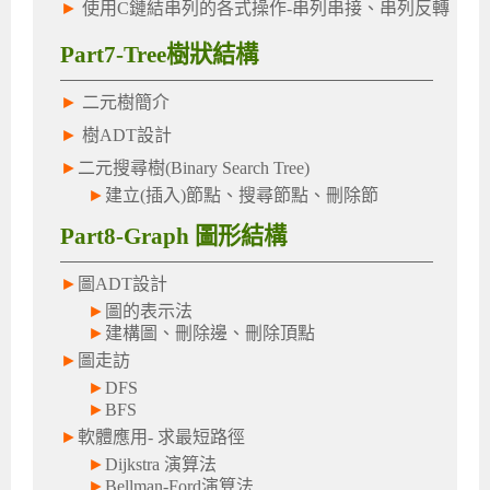
►
使用C鏈結串列的各式操作-串列串接、串列反轉
Part7-Tree樹狀結構
►
二元樹簡介
►
樹ADT設計
►
二元搜尋樹(Binary Search Tree)
►
建立(插入)節點、搜尋節點、刪除節
Part8-Graph 圖形結構
►
圖ADT設計
►
圖的表示法
►
建構圖、刪除邊、刪除頂點
►
圖走訪
►
DFS
►
BFS
►
軟體應用- 求最短路徑
►
Dijkstra 演算法
►
Bellman-Ford演算法