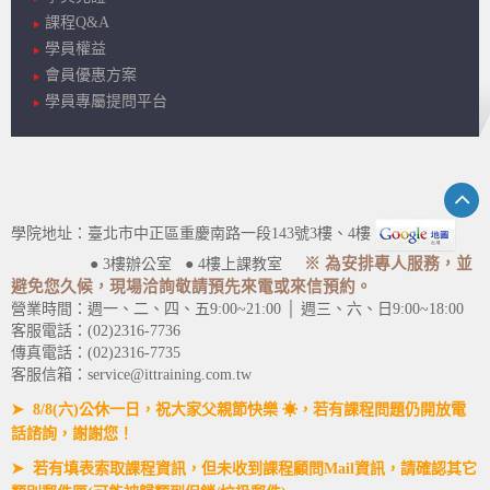
課程Q&A
學員權益
會員優惠方案
學員專屬提問平台
學院地址：臺北市中正區重慶南路一段143號3樓、4樓
※ 為安排專人服務，並
● 3樓辦公室 ● 4樓上課教室
避免您久候，現場洽詢敬請預先來電或來信預約。
營業時間：週一、二、四、五9:00~21:00 │ 週三、六、日9:00~18:00
客服電話：(02)2316-7736
傳真電話：(02)2316-7735
客服信箱：service@ittraining.com.tw
➤ 8/8(六)公休一日，祝大家父親節快樂 ☀，若有課程問題仍開放電
話諮詢，謝謝您！
➤ 若有填表索取課程資訊，但未收到課程顧問Mail資訊，請確認其它