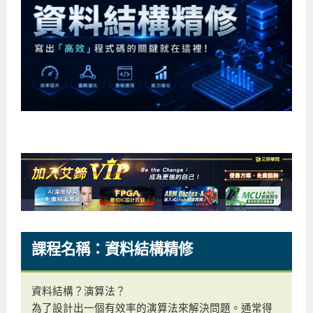
企業服務
開發板介紹
MCU韌體設計系列課程
數位課程總覽
待業青年職訓課程(29歲以下)
政府補助職訓說明會
[學程] 嵌入式Linux開發實務
讓 AI 成為你的數位同事
研討活動
環境設備
硬體/IC設計系列課程
嵌入式Linux開發系列
Kubernetes工程師養成班
企業教育訓練
Linux系統建置實務
ARM MCU單晶片韌體開發
AI雲端原生與MLOps自動化實務
學員專區
最新職缺
AI人工智慧系列課程
MCU韌體開發系列
[假日班]AI邊緣運算實作TensorFlow Lite for MCU
企業儲值優惠方案
最新補助課程
Linux系統程式設計
USB韌體設計
全能電路設計實戰班
n8n 零基礎工作自動化實戰班
嵌入式Linux學程(數位豪華版)
前進校園
艾鍗新聞
iPAS經濟部產業人才能力鑑定
AI人工智慧系列課程
[假日班]物聯網資訊安全實務
艾鍗企業VIP會員
會員優惠
Linux驅動程式設計實戰
STM32嵌入式開發實戰
FPGA 數位IC設計實戰
iPAS AI應用規劃師能力鑑定課程
Vibe Coding：AI 協作全端開發實戰班
Linux系統程式設計
MCU韌體設計
會員優惠
獲獎與榮耀
Web及雲端系列課程
Web及雲端系列課程
更多...
企業徵才
學員見證
校園巡迴講座
ARM Boot Loader設計
[學程]MCU韌體設計實戰
感測電路設計與應用
AI深度學習與影像辨識實戰
iPAS AI應用規劃師能力鑑定
iPAS AI應用規劃師能力鑑定課程
Linux驅動程式
Python硬體控制-Pi Pico物聯網實作
iPAS AI應用規劃師能力鑑定課程
交通資訊
物聯網開發系列課程
IoT物聯網開發系列
研發設計服務
資訊專區
研發實習生計畫
Linux Socket網路程式設計
TI MSP430微控制器開發
Allegro/PCB Layout設計
AI雲端原生與MLOps自動化實務
iPAS AIoT 應用工程師(物聯網類)
Kubernetes雲原生實戰班
ARM Boot Loader
Edge AI與Pi Pico實作應用
Vibe Coding：AI協作全端開發
kubernetes雲原生實戰班
5G-SDN通訊系列課程
iPAS產業人才能力鑑定系列
電腦教室租借服務[台北]
學員常見問題
Raspberry Pi之Python程式設計硬體控制
生醫感測器整合設計班
工業電子丙級輔導考照課程
AI機器學習與深度學習實戰班
iPAS巨量資料分析師
AI雲端原生與MLOps自動化實務
[學程]物聯網整合開發實戰
使用C語言控制Raspberry Pi
AI邊緣運算實作TensorFlow Lite for MCU
生成式AI能力認證
AI雲端原生與MLOps自動化實務
物聯網整合開發與應用
廠商求才
ROS機器人開發系列課程
升大學APCS/學習歷程專區
合作夥伴專區
學員權益與報名須知
嵌入式Linux開發與AI影像辨識
SoC FPGA嵌入式設計實戰
青少年AI人工智慧實作班
iPAS機器學習工程師
n8n 零基礎工作自動化實戰班
Web全端開發應用
SDN網路技術與Mininet實戰
Linux 作業系統實務
生成式AI基礎模型到Agentic AI
Web全端開發應用班
Python硬體控制-Pi Pico物聯網實作
iPAS AI應用規劃師
課程名稱：資料結構精修
電腦視覺與影像處理課程
程式語言系列
最新成果展
青少年AI人工智慧實作班[高中生]
穿戴式裝置應用開發
AI課程總覽頁
Web全端開發應用班
5G技術-SDN與Mininet實作
ROS機器人自走車系統開發應用
Raspberry Pi 開發入門
Python機器學習與深度學習
iPAS AIoT應用工程師(物聯網類)
iPAS AIoT應用工程師(物聯網類)
高中生升學超前部署課程總覽
ARM系列課程
Raspberry Pi系列
工程師學習地圖
高中生升學超前部署課程總覽
嵌入式即時作業系統FreeRTOS 設計實作
[學程]感測電路Plus+MCU韌體設計實戰
AI邊緣運算實作TensorFlow Lite for MCU
資訊安全實務
嵌入式物聯網開發實戰
ROS機器手臂控制&演算法實戰
影像課程總覽
AI雲端原生與MLOps自動化實務
5G - SDN與Mininet實作
iPAS巨量資料分析師
APCS檢定 Python課程
C語言程式設計
資料結構？演算法？
程式語言系列課程
5G-SDN通訊系列課程
學員專屬提問平台
AIoT智能聯網運算實戰
物聯網Web整合應用實作
[學程]物聯網全端與深度學習整合
智能機器人系統整合開發
電腦視覺與影像處理
ARM mbed 物聯網平台應用實作
AI邊緣運算實作-TFL for MCU
iPAS機器學習工程師
APCS檢定 C++課程
資料結構
Linux & C語言硬體控制
為了設計出一個有效率的演算法來解決問題。通常得