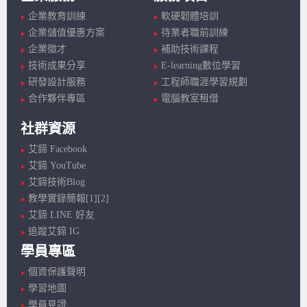
企業教育訓練
軟硬韌體培訓
企業儲值優惠方案
待業者職前訓練
企業徵才
補助技術課程
技術成果分享
E-learning數位學習
研發設計服務
工程師職涯學習規劃
合作夥伴專區
電腦教室租借
社群資源
艾鍗 Facebook
艾鍗 YouTube
艾鍗技術Blog
教學實錄簡報[1]
[2]
艾鍗 LINE 好友
追蹤艾鍗 IG
學員專區
個資保護聲明
學習地圖
學員見證