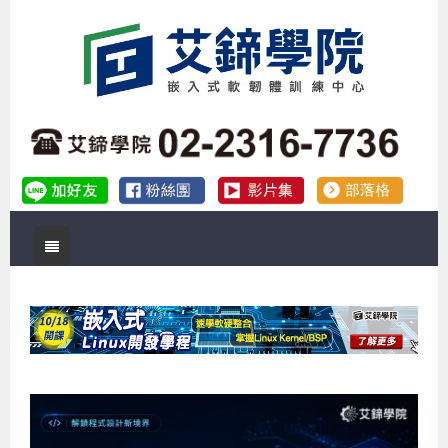
首頁
關於艾鍗
實體課程
最新公告
數位課程
公司簡介
課程說明會
企業預約徵才
補助專班
師資介紹
嵌入式Linux開發系列課程
熱門課程
儲備講師計劃
課程說明會