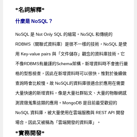
*名詞解釋*
什麼是 NoSQL？
NoSQL 是 Not Only SQL 的縮寫。NoSQL 和傳統的
RDBMS（關聯式資料庫）是很不一樣的技術，NoSQL 是使
用 Key-value pairs 與「文件儲存」觀念的資料庫技術。
它
不像
RDBMS有嚴謹的Schema架構，新增資料時不會進行
嚴
格的
型態檢查，因此在新增
資料時可以很快，惟對於後續做
查詢時會比較慢。故
NoSQL的資料庫很適合於應用在需要
大量快速的新增資料，像是大量社群貼文、大量的
物聯網感
測資燉羗集這類的應用。
MongoDB 是目前最受歡迎的
NoSQL 資料庫，被大量使用在雲端服務與 REST API 開發
場合，因此又被稱為「雲端開發的資料庫」。
*實務開發*