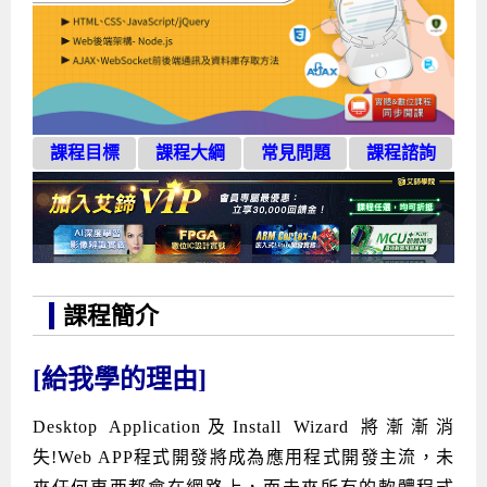
企業服務
開發板介紹
MCU韌體設計系列課程
數位課程總覽
待業青年職訓課程(29歲以下)
政府補助職訓說明會
[學程] 嵌入式Linux開發實務
讓 AI 成為你的數位同事
研討活動
環境設備
硬體/IC設計系列課程
嵌入式Linux開發系列
Kubernetes工程師養成班
企業教育訓練
Linux系統建置實務
ARM MCU單晶片韌體開發
AI雲端原生與MLOps自動化實務
學員專區
最新職缺
AI人工智慧系列課程
MCU韌體開發系列
[假日班]AI邊緣運算實作TensorFlow Lite for MCU
企業儲值優惠方案
最新補助課程
Linux系統程式設計
USB韌體設計
全能電路設計實戰班
n8n 零基礎工作自動化實戰班
嵌入式Linux學程(數位豪華版)
課程目標
課程大綱
常見問題
課程諮詢
前進校園
艾鍗新聞
iPAS經濟部產業人才能力鑑定
AI人工智慧系列課程
[假日班]物聯網資訊安全實務
艾鍗企業VIP會員
會員優惠
Linux驅動程式設計實戰
STM32嵌入式開發實戰
FPGA 數位IC設計實戰
iPAS AI應用規劃師能力鑑定課程
Vibe Coding：AI 協作全端開發實戰班
Linux系統程式設計
MCU韌體設計
會員優惠
獲獎與榮耀
Web及雲端系列課程
Web及雲端系列課程
更多...
企業徵才
學員見證
校園巡迴講座
ARM Boot Loader設計
[學程]MCU韌體設計實戰
感測電路設計與應用
AI深度學習與影像辨識實戰
iPAS AI應用規劃師能力鑑定
iPAS AI應用規劃師能力鑑定課程
Linux驅動程式
Python硬體控制-Pi Pico物聯網實作
iPAS AI應用規劃師能力鑑定課程
交通資訊
物聯網開發系列課程
IoT物聯網開發系列
研發設計服務
資訊專區
研發實習生計畫
Linux Socket網路程式設計
TI MSP430微控制器開發
Allegro/PCB Layout設計
AI雲端原生與MLOps自動化實務
iPAS AIoT 應用工程師(物聯網類)
Kubernetes雲原生實戰班
ARM Boot Loader
Edge AI與Pi Pico實作應用
Vibe Coding：AI協作全端開發
kubernetes雲原生實戰班
5G-SDN通訊系列課程
iPAS產業人才能力鑑定系列
電腦教室租借服務[台北]
學員常見問題
Raspberry Pi之Python程式設計硬體控制
生醫感測器整合設計班
工業電子丙級輔導考照課程
AI機器學習與深度學習實戰班
iPAS巨量資料分析師
AI雲端原生與MLOps自動化實務
[學程]物聯網整合開發實戰
使用C語言控制Raspberry Pi
AI邊緣運算實作TensorFlow Lite for MCU
生成式AI能力認證
AI雲端原生與MLOps自動化實務
物聯網整合開發與應用
廠商求才
課程簡介
ROS機器人開發系列課程
升大學APCS/學習歷程專區
合作夥伴專區
學員權益與報名須知
嵌入式Linux開發與AI影像辨識
SoC FPGA嵌入式設計實戰
青少年AI人工智慧實作班
iPAS機器學習工程師
n8n 零基礎工作自動化實戰班
Web全端開發應用
SDN網路技術與Mininet實戰
Linux 作業系統實務
生成式AI基礎模型到Agentic AI
Web全端開發應用班
Python硬體控制-Pi Pico物聯網實作
iPAS AI應用規劃師
[給我學的理由]
電腦視覺與影像處理課程
程式語言系列
最新成果展
青少年AI人工智慧實作班[高中生]
穿戴式裝置應用開發
AI課程總覽頁
Web全端開發應用班
5G技術-SDN與Mininet實作
ROS機器人自走車系統開發應用
Raspberry Pi 開發入門
Python機器學習與深度學習
iPAS AIoT應用工程師(物聯網類)
iPAS AIoT應用工程師(物聯網類)
高中生升學超前部署課程總覽
Desktop Application及Install Wizard 將漸漸消
ARM系列課程
Raspberry Pi系列
工程師學習地圖
高中生升學超前部署課程總覽
嵌入式即時作業系統FreeRTOS 設計實作
[學程]感測電路Plus+MCU韌體設計實戰
AI邊緣運算實作TensorFlow Lite for MCU
資訊安全實務
嵌入式物聯網開發實戰
ROS機器手臂控制&演算法實戰
影像課程總覽
AI雲端原生與MLOps自動化實務
5G - SDN與Mininet實作
iPAS巨量資料分析師
APCS檢定 Python課程
C語言程式設計
失!Web APP程式開發將成為應用程式開發主流，未
程式語言系列課程
5G-SDN通訊系列課程
學員專屬提問平台
AIoT智能聯網運算實戰
物聯網Web整合應用實作
[學程]物聯網全端與深度學習整合
智能機器人系統整合開發
電腦視覺與影像處理
ARM mbed 物聯網平台應用實作
AI邊緣運算實作-TFL for MCU
iPAS機器學習工程師
APCS檢定 C++課程
資料結構
Linux & C語言硬體控制