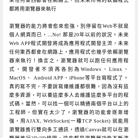
來任何東西都會在網路上，而未來所有的軟體程式
Android系列課程
創意程式設計系列
AI深度學習之問答系統實作
[學程]物聯網全端與深度學習整合
iPAS AIoT應用工程師(物聯網類)
AI深度學習與影像辨識實戰
ARM Boot Loader設計
C語言程式設計
自然語言處理與大型語言模型
APCS檢定 C語言課程
Python程式設計
Python硬體控制-Pi Pico
5G關鍵技術- SDN與Mininet實作
都將用瀏覽器來執行
iOS程式開發系列課程
AI強化學習 - 自動控制應用
嵌入式Linux開發與AI影像辨識
ARM Cortex-M0 應用整合設計
資料結構精修班
Android嵌入式平台開發訓練班
資料分析與視覺化
APCS檢定培訓課程
JavaScript程式設計
Raspberry Pi 使用入門
micro:bit 創意程式設計
瀏覽器的能力將會愈來愈強，別停留在Web不就是
讓 AI 成為你的數位同事
智能機器人系統整合開發
C++程式設計
Android APP 實戰開發學程
iPhone程式設計基礎班
非監督式學習
【遠距同步】APCS寒/暑假營隊
C++程式設計
Edge AI與Raspberry Pi Pico實作應用
Scratch 創意程式設計
個人網頁而已，...No! 那是20年以前的狀況。未來
Web APP程式開發將成為應用程式開發主流，未來
產品應用系列課程
Python程式實戰養成學程
Android Framework
iPhone程式設計進階班
Android嵌入式平台開發訓練班
Edge AI與Pi Pico實作應用
【遠距同步】青少年AI冬/夏令營
Python進階程式設計：從資料結構到演算法
硬體控制使用Python
任何東西都會在網路上，應用程式也幾乎依賴瀏覽
轉職就業班
Python程式設計
Android ADK周邊裝置開發班
TI MSP430微控制器開發
生醫感測器整合設計班
電腦視覺演算法-人臉識別實戰
青少年AI人工智慧實作班
Python程式實戰養成學程
用樹莓派實現物聯網
器來執行！換言之，瀏覽器就可以跑任何應用程
式，開發者不須再各別為Windows、Linux、
實體課程總覽
Python程式設計(舊)
NFC無線通訊設計實作班
AIoT人工智慧與物聯網實戰人才就業班
OpenVINO邊緣運算實務
MacOS、 Android APP、iPhone等平台寫程式了。
APCS寒暑假程式檢定班
物聯網Web整合應用實作班
AI智能醫療電子產品開發人才就業班
iPAS巨量資料分析師考照班
真的寫不完，不要說寫連維護都很難，因為沒有這
Java 物件導向程式
物聯網韌體工程師人才養成班
麼多資源，可以養這麼多人去維護這麼多平台的程
式碼。當然，可以找一個可以精通兩個平台以上的
物聯網平台開發人才養成班(政府+企業雙重補助)
工程師，但實在太少了。瀏覽器的功能會逐漸增
物聯網平台開發人才養成班
強，用AJAX, WebSocket(一種TCP Socket) 就能用
瀏覽器進行雙向多工通訊，透過Canvas就可以在瀏