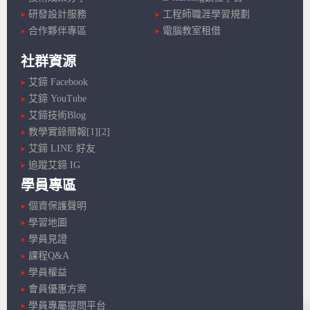
研發設計服務
工程師職涯學習規劃
合作夥伴專區
電腦教室租借
社群資源
艾鍗 Facebook
艾鍗 YouTube
艾鍗技術Blog
教學實錄簡報[1]
[2]
艾鍗 LINE 好友
追蹤艾鍗 IG
學員專區
個資保護聲明
學習地圖
學員見證
課程Q&A
學員權益
會員優惠方案
學員專屬提問平台