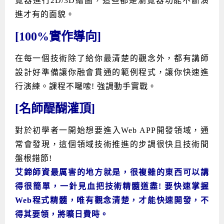
覽器進行2D/3D繪圖，這些都是瀏覽器功能不斷演
進才有的面貌。
[100%實作導向]
在每一個技術除了給你最清楚的觀念外，都有講師
設計好準備讓你融會貫通的範例程式，讓你快速進
行演練。課程不囉嗦! 強調動手實戰。
[名師醍醐灌頂]
對於初學者一開始想要進入Web APP開發領域，通
常會發現，這個領域技術推進的步調很快且技術間
盤根錯節!
艾鍗師資最厲害的地方就是，很複雜的東西可以講
得很簡單，一針見血把技術精髓道盡! 要快速掌握
Web程式精髓，唯有觀念清楚，才能快速開發，不
得其要領，將曠日費時。