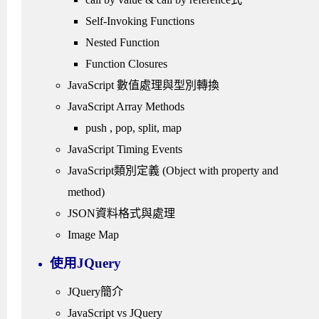
Self-Invoking Functions
Nested Function
Function Closures
JavaScript 數值處理與型別轉換
JavaScript Array Methods
push , pop, split, map
JavaScript Timing Events
JavaScript類別定義 (Object with property and
method)
JSON資料格式與處理
Image Map
使用JQuery
JQuery簡介
JavaScript vs JQuery