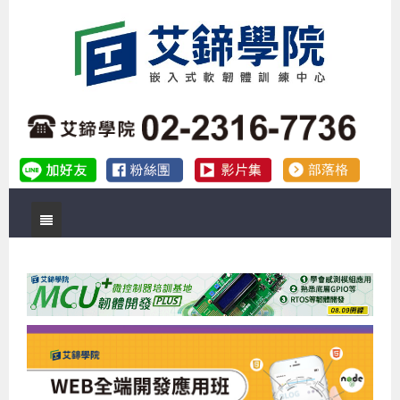
首頁
關於艾鍗
實體課程
最新公告
數位課程
公司簡介
課程說明會
企業預約徵才
補助專班
師資介紹
嵌入式Linux開發系列課程
熱門課程
儲備講師計劃
課程說明會