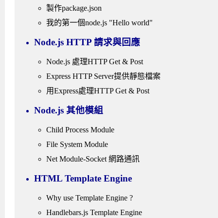
製作package.json
我的第一個node.js "Hello world"
Node.js HTTP 請求與回應
Node.js 處理HTTP Get & Post
Express HTTP Server提供靜態檔案
用Express處理HTTP Get & Post
Node.js 其他模組
Child Process Module
File System Module
Net Module-Socket 網路通訊
HTML Template Engine
Why use Template Engine ?
Handlebars.js Template Engine