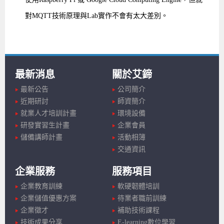
對MQTT技術原理與Lab實作不會有太大差別。
最新消息
關於艾鍗
最新公告
公司簡介
近期研討
師資簡介
就業人才培訓計畫
環境設備
研發實習生計畫
企業會員
儲備講師計畫
活動相簿
交通資訊
企業服務
服務項目
企業教育訓練
軟硬韌體培訓
企業儲值優惠方案
待業者職前訓練
企業徵才
補助技術課程
技術成果分享
E-learning數位學習