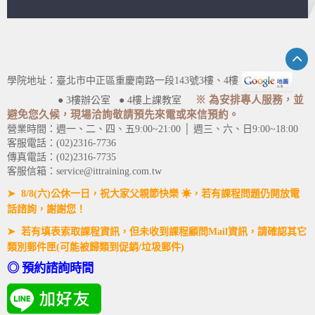
學院地址：臺北市中正區重慶南路一段143號3樓、4樓
※ 為安排專人服務，並
● 3樓辦公室 ● 4樓上課教室
避免您久候，現場洽詢敬請預先來電或來信預約。
營業時間：週一、二、四、五9:00~21:00 │ 週三、六、日9:00~18:00
客服電話：(02)2316-7736
傳真電話：(02)2316-7735
客服信箱：service@ittraining.com.tw
➤ 8/8(六)公休一日，祝大家父親節快樂 ☀，若有課程問題仍開放電
話諮詢，謝謝您！
➤ 若有填表索取課程資訊，但未收到課程顧問Mail資訊，請確認其它
類別郵件匣(可能被歸類到促銷/垃圾郵件)
◎ 預約諮詢時間