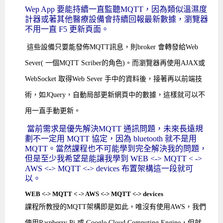
Wep App 要能持續一直監聽MQTT，因為類似溫濕度
計器或著其他醫療設備會持續回報最新數據，瀏覽器
不用一直 F5 更新頁面。
這些設備只要能發佈MQTT訊息，則broker 會轉發給Web
Sever( 一個MQTT Scriber的角色)。而瀏覽器再使用
AJAX或
WebSocket 取得
Web Sever 手中的資料後，接著再以前端技
術，如
JQuery，自動
局部更新網頁中的數據，這樣就可以不
用一直手動更新。
當前需求是優先解決MQTT 通訊問題，未來長遠規
劃不一定用 MQTT 協定，因為 bluetooth 就不是用
MQTT。當然課程也不可能學到完全解決我的問題，
但是至少我希望是能讓我學到 WEB <-> MQTT < ->
AWS <-> MQTT <-> devices 布置架構這一段就可
以。
WEB <-> MQTT < -> AWS <-> MQTT <-> devices
課程所教授的MQTT架構即是如此，唯沒有使用AWS，我們
使用Raspberry Pi 或 Google Cloud Computing Engine，但就