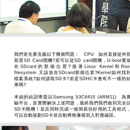
我們首先要克服以下幾個問題： CPU 如何直接從外
裝置SD Card開機?若可以從SD card開機，U-boot要
在SDcard的那個位置?接著Linux Kernel和Roo
filesystem 又該放在SDcard那個位置?Kernel如何找
檔案系統?如何讀取SD卡?若是SDHC卡會有不一樣的
果嗎?
本組的結訓專題以Samsung S3C6410 (ARM11) 為
驗平台，並實際解決上述問題，最終我們我們做到完全
SD卡開機！並且同時完成一個簡易但好用的工具程式
可以自動規劃SD卡並自動將映像檔寫入對應磁區。