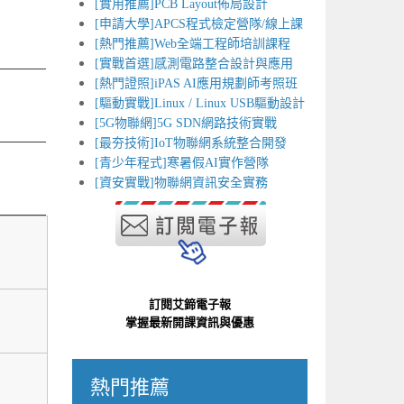
[實用推薦]PCB Layout佈局設計
[申請大學]APCS程式檢定營隊/線上課
[熱門推薦]Web全端工程師培訓課程
[實戰首選]感測電路整合設計與應用
[熱門證照]iPAS AI應用規劃師考照班
[驅動實戰]Linux / Linux USB驅動設計
[5G物聯網]5G SDN網路技術實戰
[最夯技術]IoT物聯網系統整合開發
[青少年程式]寒暑假AI實作營隊
[資安實戰]物聯網資訊安全實務
訂閱艾鍗電子報
掌握最新開課資訊與優惠
熱門推薦