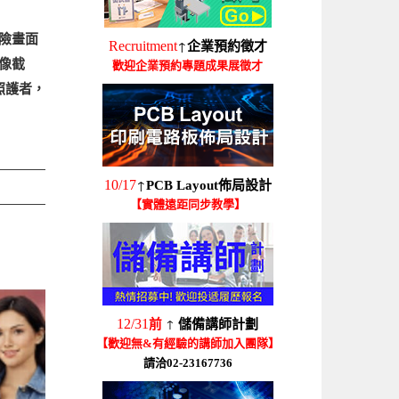
險畫面
↑
Recruitment
企業預約徵才
像截
歡迎企業預約專題成果展徵才
知照護者，
↑
10/17
PCB Layout佈局設計
【實體遠距同步教學】
↑
12/31
前
儲備講師計劃
【歡迎無&有經驗的講師加入團隊】
請洽02-23167736