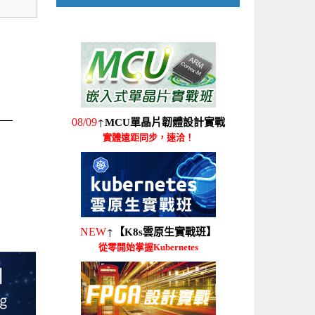
↑
08/09
MCU單晶片韌體設計實戰
實體遠距同步，速洽！
↑
NEW
【K8s雲原生實戰班】
從零開始掌握Kubernetes