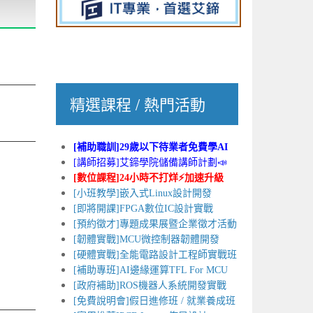
精選課程 / 熱門活動
[補助職訓]29歲以下待業者免費學AI
[講師招募]艾鍗學院儲備講師計劃📣
[數位課程]24小時不打烊⚡加速升級
[小班教學]嵌入式Linux設計開發
[即將開課]FPGA數位IC設計實戰
[預約徵才]專題成果展暨企業徵才活動
[韌體實戰]MCU微控制器韌體開發
[硬體實戰]全能電路設計工程師實戰班
[補助專班]AI邊緣運算TFL For MCU
[政府補助]ROS機器人系統開發實戰
[免費說明會]假日進修班 / 就業養成班