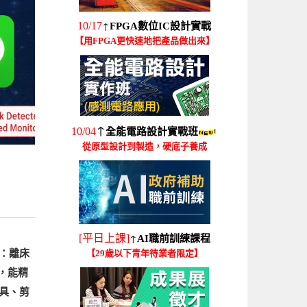
↑
10/17
FPGA數位IC設計實戰
【用FPGA更快速地把產品做出來】
↑
10/04
全能電路設計實戰班
從原型設計到製造，硬底子養成
↑
[平日上課]
AI職前訓練課程
：離床
【29歲以下青年待業者限定】
析，能精
具、剪