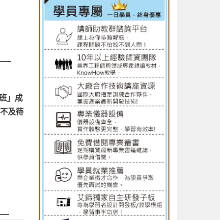
班」成
迫不及待