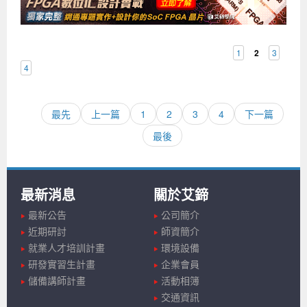
1
2
3
4
最先
上一篇
1
2
3
4
下一篇
最後
最新消息
關於艾鍗
最新公告
公司簡介
近期研討
師資簡介
就業人才培訓計畫
環境設備
研發實習生計畫
企業會員
儲備講師計畫
活動相簿
交通資訊