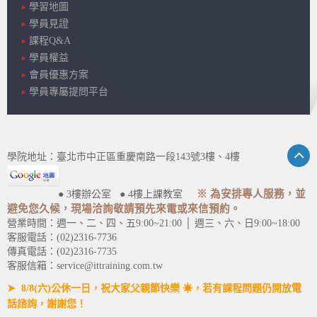
學習地圖
學員見證
課程Q&A
學員權益
會員優惠方案
學員專屬提問平台
學院地址：臺北市中正區重慶南路一段143號3樓、4樓
※ 為安排專人服務，並
● 3樓辦公室 ● 4樓上課教室
避免您久候，現場洽詢敬請預先來電或來信預約。
營業時間：週一、二、四、五9:00~21:00 │ 週三、六、日9:00~18:00
客服電話：(02)2316-7736
傳真電話：(02)2316-7735
客服信箱：service@ittraining.com.tw
➤ 8/8(六)公休一日，祝大家父親節快樂 ☀，若有課程問題仍開放電
話諮詢，謝謝您！