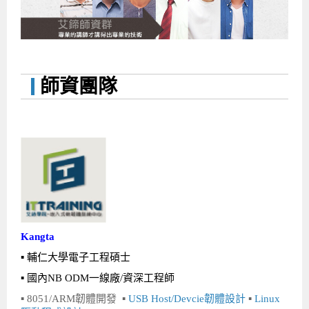
企業服務
開發板介紹
MCU韌體設計系列課程
數位課程總覽
待業青年職訓課程(29歲以下)
政府補助職訓說明會
[學程] 嵌入式Linux開發實務
讓 AI 成為你的數位同事
研討活動
環境設備
硬體/IC設計系列課程
嵌入式Linux開發系列
Kubernetes工程師養成班
企業教育訓練
Linux系統建置實務
ARM MCU單晶片韌體開發
AI雲端原生與MLOps自動化實務
學員專區
最新職缺
AI人工智慧系列課程
MCU韌體開發系列
[假日班]AI邊緣運算實作TensorFlow Lite for MCU
企業儲值優惠方案
最新補助課程
Linux系統程式設計
USB韌體設計
全能電路設計實戰班
n8n 零基礎工作自動化實戰班
嵌入式Linux學程(數位豪華版)
師資團隊
前進校園
艾鍗新聞
iPAS經濟部產業人才能力鑑定
AI人工智慧系列課程
[假日班]物聯網資訊安全實務
艾鍗企業VIP會員
會員優惠
Linux驅動程式設計實戰
STM32嵌入式開發實戰
FPGA 數位IC設計實戰
iPAS AI應用規劃師能力鑑定課程
Vibe Coding：AI 協作全端開發實戰班
Linux系統程式設計
MCU韌體設計
會員優惠
獲獎與榮耀
Web及雲端系列課程
Web及雲端系列課程
更多...
企業徵才
學員見證
校園巡迴講座
ARM Boot Loader設計
[學程]MCU韌體設計實戰
感測電路設計與應用
AI深度學習與影像辨識實戰
iPAS AI應用規劃師能力鑑定
iPAS AI應用規劃師能力鑑定課程
Linux驅動程式
Python硬體控制-Pi Pico物聯網實作
iPAS AI應用規劃師能力鑑定課程
交通資訊
物聯網開發系列課程
IoT物聯網開發系列
研發設計服務
資訊專區
研發實習生計畫
Linux Socket網路程式設計
TI MSP430微控制器開發
Allegro/PCB Layout設計
AI雲端原生與MLOps自動化實務
iPAS AIoT 應用工程師(物聯網類)
Kubernetes雲原生實戰班
ARM Boot Loader
Edge AI與Pi Pico實作應用
Vibe Coding：AI協作全端開發
kubernetes雲原生實戰班
5G-SDN通訊系列課程
iPAS產業人才能力鑑定系列
電腦教室租借服務[台北]
學員常見問題
Raspberry Pi之Python程式設計硬體控制
生醫感測器整合設計班
工業電子丙級輔導考照課程
AI機器學習與深度學習實戰班
iPAS巨量資料分析師
AI雲端原生與MLOps自動化實務
[學程]物聯網整合開發實戰
使用C語言控制Raspberry Pi
AI邊緣運算實作TensorFlow Lite for MCU
生成式AI能力認證
AI雲端原生與MLOps自動化實務
物聯網整合開發與應用
廠商求才
ROS機器人開發系列課程
升大學APCS/學習歷程專區
合作夥伴專區
學員權益與報名須知
嵌入式Linux開發與AI影像辨識
SoC FPGA嵌入式設計實戰
青少年AI人工智慧實作班
iPAS機器學習工程師
n8n 零基礎工作自動化實戰班
Web全端開發應用
SDN網路技術與Mininet實戰
Linux 作業系統實務
生成式AI基礎模型到Agentic AI
Web全端開發應用班
Python硬體控制-Pi Pico物聯網實作
iPAS AI應用規劃師
Kangta
電腦視覺與影像處理課程
程式語言系列
最新成果展
青少年AI人工智慧實作班[高中生]
穿戴式裝置應用開發
AI課程總覽頁
Web全端開發應用班
5G技術-SDN與Mininet實作
ROS機器人自走車系統開發應用
Raspberry Pi 開發入門
Python機器學習與深度學習
iPAS AIoT應用工程師(物聯網類)
iPAS AIoT應用工程師(物聯網類)
高中生升學超前部署課程總覽
▪ 輔仁大學電子工程碩士
ARM系列課程
Raspberry Pi系列
工程師學習地圖
高中生升學超前部署課程總覽
嵌入式即時作業系統FreeRTOS 設計實作
[學程]感測電路Plus+MCU韌體設計實戰
AI邊緣運算實作TensorFlow Lite for MCU
資訊安全實務
嵌入式物聯網開發實戰
ROS機器手臂控制&演算法實戰
影像課程總覽
AI雲端原生與MLOps自動化實務
5G - SDN與Mininet實作
iPAS巨量資料分析師
APCS檢定 Python課程
C語言程式設計
▪ 國內NB ODM一線廠/資深工程師
程式語言系列課程
5G-SDN通訊系列課程
學員專屬提問平台
AIoT智能聯網運算實戰
物聯網Web整合應用實作
[學程]物聯網全端與深度學習整合
智能機器人系統整合開發
電腦視覺與影像處理
ARM mbed 物聯網平台應用實作
AI邊緣運算實作-TFL for MCU
iPAS機器學習工程師
APCS檢定 C++課程
資料結構
Linux & C語言硬體控制
▪ 8051/ARM
韌體開發
▪
USB Host/Devcie韌體設計
▪
Linux