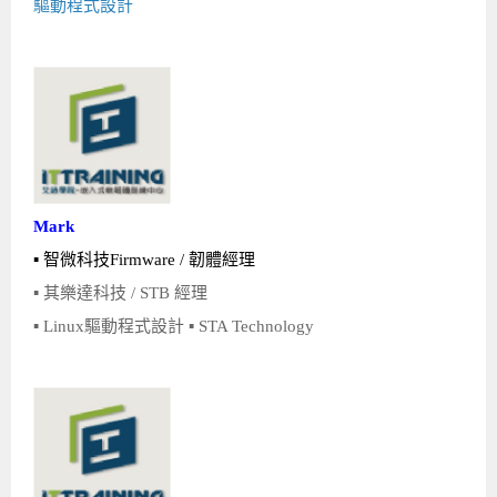
驅動程式設計
Android系列課程
創意程式設計系列
AI深度學習之問答系統實作
[學程]物聯網全端與深度學習整合
iPAS AIoT應用工程師(物聯網類)
AI深度學習與影像辨識實戰
ARM Boot Loader設計
C語言程式設計
自然語言處理與大型語言模型
APCS檢定 C語言課程
Python程式設計
Python硬體控制-Pi Pico
5G關鍵技術- SDN與Mininet實作
iOS程式開發系列課程
AI強化學習 - 自動控制應用
嵌入式Linux開發與AI影像辨識
ARM Cortex-M0 應用整合設計
資料結構精修班
Android嵌入式平台開發訓練班
資料分析與視覺化
APCS檢定培訓課程
JavaScript程式設計
Raspberry Pi 使用入門
micro:bit 創意程式設計
讓 AI 成為你的數位同事
智能機器人系統整合開發
C++程式設計
Android APP 實戰開發學程
iPhone程式設計基礎班
非監督式學習
【遠距同步】APCS寒/暑假營隊
C++程式設計
Edge AI與Raspberry Pi Pico實作應用
Scratch 創意程式設計
產品應用系列課程
Python程式實戰養成學程
Android Framework
iPhone程式設計進階班
Android嵌入式平台開發訓練班
Edge AI與Pi Pico實作應用
【遠距同步】青少年AI冬/夏令營
Python進階程式設計：從資料結構到演算法
硬體控制使用Python
轉職就業班
Python程式設計
Android ADK周邊裝置開發班
TI MSP430微控制器開發
生醫感測器整合設計班
電腦視覺演算法-人臉識別實戰
青少年AI人工智慧實作班
Python程式實戰養成學程
用樹莓派實現物聯網
Mark
實體課程總覽
Python程式設計(舊)
NFC無線通訊設計實作班
AIoT人工智慧與物聯網實戰人才就業班
OpenVINO邊緣運算實務
▪ 智微科技Firmware / 韌體經理
▪ 其樂達科技 / STB 經理
APCS寒暑假程式檢定班
物聯網Web整合應用實作班
AI智能醫療電子產品開發人才就業班
iPAS巨量資料分析師考照班
▪ Linux驅動程式設計 ▪ STA Technology
Java 物件導向程式
物聯網韌體工程師人才養成班
物聯網平台開發人才養成班(政府+企業雙重補助)
物聯網平台開發人才養成班