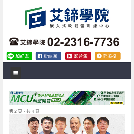
首頁
關於艾鍗
實體課程
最新公告
第 2 頁，共 4 頁
數位課程
公司簡介
課程說明會
企業預約徵才
補助專班
師資介紹
嵌入式Linux開發系列課程
熱門課程
儲備講師計劃
課程說明會