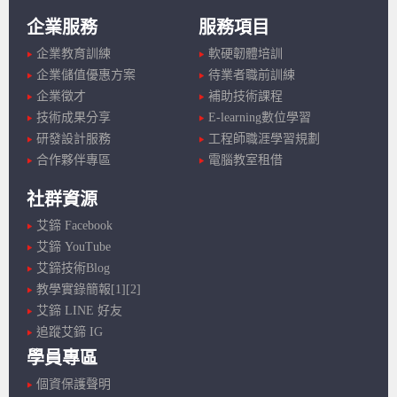
企業服務
服務項目
企業教育訓練
軟硬韌體培訓
企業儲值優惠方案
待業者職前訓練
企業徵才
補助技術課程
技術成果分享
E-learning數位學習
研發設計服務
工程師職涯學習規劃
合作夥伴專區
電腦教室租借
社群資源
艾鍗 Facebook
艾鍗 YouTube
艾鍗技術Blog
教學實錄簡報[1]
[2]
艾鍗 LINE 好友
追蹤艾鍗 IG
學員專區
個資保護聲明