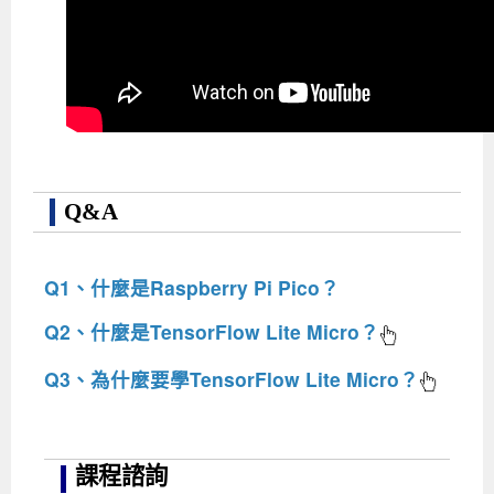
Q&A
Q1、什麼是Raspberry Pi Pico？
Raspberry Pi Pico 是 Raspberry Pi 基金會推出的低成本、低
Q2、什麼是TensorFlow Lite Micro？
功耗微控制器開發板。它搭載了基金會自行設計的 RP2040
TensorFlow Lite Micro (TFLite Micro) 是一個專為微控制器
雙核心處理器，具有 264KB RAM 和 2MB Flash 記憶體、靈
Q3、為什麼要學TensorFlow Lite Micro？
(MCU) 和其他資源受限裝置設計的機器學習推論引擎。它讓
活的 I/O，並可使用 MicroPython 和 C/C++開發，快速入門
學習TensorFlow Lite Micro能讓你在資源有限的
(
更多....
)
你可以將原本需要強大電腦才能運行的 AI 模型，經過優化
硬體控制，開發微控制器應用。
裝置上實現人工智慧！它能讓你將經過量化優化
和壓縮後，部署到記憶體和運算能力都非常有限的微型晶片
的機器學習模型直接部署到記憶體與運算資源極
上，實現「Edge AI」或 「TinyML」。這樣一來，這些小型
課程諮詢
度受限的微控制器，不需連網就能執行AI推論，
裝置也能擁有基本的智慧功能，例如：語音指令識別、簡單