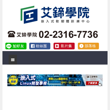
首頁
關於艾鍗
實體課程
最新公告
數位課程
公司簡介
課程說明會
企業預約徵才
補助專班
師資介紹
嵌入式Linux開發系列課程
熱門課程
儲備講師計劃
課程說明會