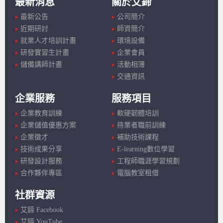
最新消息
關於艾鍗
最新公告
公司簡介
近期研討
師資簡介
就業人才培訓計畫
環境設備
研發實習生計畫
企業會員
儲備講師計畫
活動相簿
交通資訊
企業服務
服務項目
企業教育訓練
軟硬韌體培訓
企業儲值優惠方案
待業者職前訓練
企業徵才
補助技術課程
技術成果分享
E-learning數位學習
研發設計服務
工程師職涯學習規劃
合作夥伴專區
電腦教室租借
社群資源
艾鍗 Facebook
艾鍗 YouTube