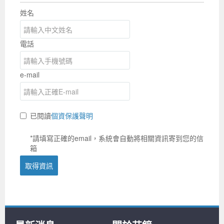
提升反應速度、保護隱私，並有效降低功耗。掌
的手勢辨識、物體分類等，而且無需連接網路，反應速度更
姓名
握這項技術，能讓你搭上Edge AI的浪潮，創造更
快、功耗更低。
多創新應用！
電話
e-mail
已閱讀
個資保護聲明
*請填寫正確的email，系統會自動將相關資訊寄到您的信
箱
取得資訊