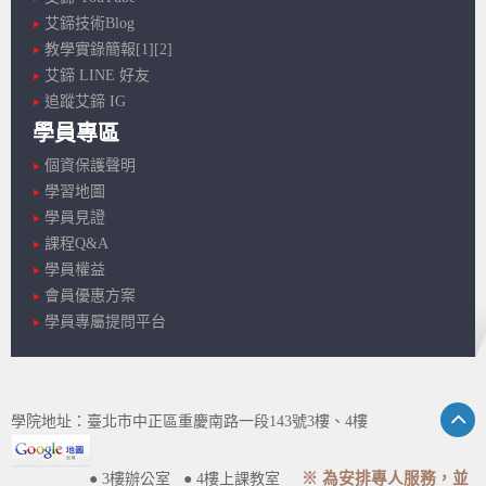
艾鍗技術Blog
教學實錄簡報[1]
[2]
艾鍗 LINE 好友
追蹤艾鍗 IG
學員專區
個資保護聲明
學習地圖
學員見證
課程Q&A
學員權益
會員優惠方案
學員專屬提問平台
學院地址：臺北市中正區重慶南路一段143號3樓、4樓
※ 為安排專人服務，並
● 3樓辦公室 ● 4樓上課教室