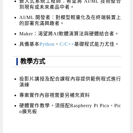
嵌入式系統工程師：希望將 AI/ML 技術整合
到現有或未來產品中者。
AI/ML 開發者：對模型輕量化及在終端裝置上
的部署充滿興趣者。
Maker：渴望將AI軟體演算法與硬體結合者。
具備基本
Python
、
C/C++
基礎程式能力尤佳。
教學方式
投影片講授及配合課程內容提供範例程式進行
演練
專案實作內容視需要另補充資料
硬體實作教學，須搭配Raspberry Pi Pico、Pic
o擴充板