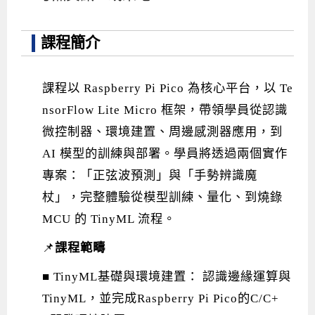
Android系列課程
創意程式設計系列
AI深度學習之問答系統實作
[學程]物聯網全端與深度學習整合
iPAS AIoT應用工程師(物聯網類)
AI深度學習與影像辨識實戰
ARM Boot Loader設計
C語言程式設計
自然語言處理與大型語言模型
APCS檢定 C語言課程
Python程式設計
Python硬體控制-Pi Pico
5G關鍵技術- SDN與Mininet實作
課程簡介
iOS程式開發系列課程
AI強化學習 - 自動控制應用
嵌入式Linux開發與AI影像辨識
ARM Cortex-M0 應用整合設計
資料結構精修班
Android嵌入式平台開發訓練班
資料分析與視覺化
APCS檢定培訓課程
JavaScript程式設計
Raspberry Pi 使用入門
micro:bit 創意程式設計
讓 AI 成為你的數位同事
智能機器人系統整合開發
C++程式設計
Android APP 實戰開發學程
iPhone程式設計基礎班
非監督式學習
【遠距同步】APCS寒/暑假營隊
C++程式設計
Edge AI與Raspberry Pi Pico實作應用
Scratch 創意程式設計
課程以 Raspberry Pi Pico 為核心平台，以 Te
產品應用系列課程
Python程式實戰養成學程
Android Framework
iPhone程式設計進階班
Android嵌入式平台開發訓練班
Edge AI與Pi Pico實作應用
【遠距同步】青少年AI冬/夏令營
Python進階程式設計：從資料結構到演算法
硬體控制使用Python
nsorFlow Lite Micro 框架，帶領學員從認識
轉職就業班
Python程式設計
Android ADK周邊裝置開發班
TI MSP430微控制器開發
生醫感測器整合設計班
電腦視覺演算法-人臉識別實戰
青少年AI人工智慧實作班
Python程式實戰養成學程
用樹莓派實現物聯網
微控制器、環境建置、周邊感測器應用，到
AI 模型的訓練與部署。學員將透過兩個實作
實體課程總覽
Python程式設計(舊)
NFC無線通訊設計實作班
AIoT人工智慧與物聯網實戰人才就業班
OpenVINO邊緣運算實務
專案：「正弦波預測」與「手勢辨識魔
APCS寒暑假程式檢定班
物聯網Web整合應用實作班
AI智能醫療電子產品開發人才就業班
iPAS巨量資料分析師考照班
杖」，完整體驗從模型訓練、量化、到燒錄
Java 物件導向程式
物聯網韌體工程師人才養成班
MCU 的 TinyML 流程。
物聯網平台開發人才養成班(政府+企業雙重補助)
📌
課程範疇
物聯網平台開發人才養成班
■ TinyML基礎與環境建置： 認識邊緣運算與
TinyML，並完成Raspberry Pi Pico的C/C+