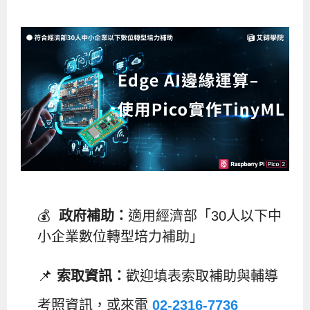
企業服務
開發板介紹
MCU韌體設計系列課程
數位課程總覽
待業青年職訓課程(29歲以下)
政府補助職訓說明會
[學程] 嵌入式Linux開發實務
讓 AI 成為你的數位同事
研討活動
環境設備
硬體/IC設計系列課程
嵌入式Linux開發系列
Kubernetes工程師養成班
企業教育訓練
Linux系統建置實務
ARM MCU單晶片韌體開發
AI雲端原生與MLOps自動化實務
學員專區
最新職缺
AI人工智慧系列課程
MCU韌體開發系列
[假日班]AI邊緣運算實作TensorFlow Lite for MCU
企業儲值優惠方案
最新補助課程
Linux系統程式設計
USB韌體設計
全能電路設計實戰班
n8n 零基礎工作自動化實戰班
嵌入式Linux學程(數位豪華版)
前進校園
艾鍗新聞
iPAS經濟部產業人才能力鑑定
AI人工智慧系列課程
[假日班]物聯網資訊安全實務
艾鍗企業VIP會員
會員優惠
Linux驅動程式設計實戰
STM32嵌入式開發實戰
FPGA 數位IC設計實戰
iPAS AI應用規劃師能力鑑定課程
Vibe Coding：AI 協作全端開發實戰班
Linux系統程式設計
MCU韌體設計
會員優惠
獲獎與榮耀
Web及雲端系列課程
Web及雲端系列課程
更多...
企業徵才
學員見證
校園巡迴講座
ARM Boot Loader設計
[學程]MCU韌體設計實戰
感測電路設計與應用
AI深度學習與影像辨識實戰
iPAS AI應用規劃師能力鑑定
iPAS AI應用規劃師能力鑑定課程
Linux驅動程式
Python硬體控制-Pi Pico物聯網實作
iPAS AI應用規劃師能力鑑定課程
交通資訊
物聯網開發系列課程
IoT物聯網開發系列
研發設計服務
資訊專區
研發實習生計畫
Linux Socket網路程式設計
TI MSP430微控制器開發
Allegro/PCB Layout設計
AI雲端原生與MLOps自動化實務
iPAS AIoT 應用工程師(物聯網類)
Kubernetes雲原生實戰班
ARM Boot Loader
Edge AI與Pi Pico實作應用
Vibe Coding：AI協作全端開發
kubernetes雲原生實戰班
5G-SDN通訊系列課程
iPAS產業人才能力鑑定系列
電腦教室租借服務[台北]
學員常見問題
Raspberry Pi之Python程式設計硬體控制
生醫感測器整合設計班
工業電子丙級輔導考照課程
AI機器學習與深度學習實戰班
iPAS巨量資料分析師
AI雲端原生與MLOps自動化實務
[學程]物聯網整合開發實戰
使用C語言控制Raspberry Pi
AI邊緣運算實作TensorFlow Lite for MCU
生成式AI能力認證
AI雲端原生與MLOps自動化實務
物聯網整合開發與應用
廠商求才
💰
政府補助：
適用經濟部「30人以下中
ROS機器人開發系列課程
升大學APCS/學習歷程專區
合作夥伴專區
學員權益與報名須知
嵌入式Linux開發與AI影像辨識
SoC FPGA嵌入式設計實戰
青少年AI人工智慧實作班
iPAS機器學習工程師
n8n 零基礎工作自動化實戰班
Web全端開發應用
SDN網路技術與Mininet實戰
Linux 作業系統實務
生成式AI基礎模型到Agentic AI
Web全端開發應用班
Python硬體控制-Pi Pico物聯網實作
iPAS AI應用規劃師
小企業數位轉型培力補助」
電腦視覺與影像處理課程
程式語言系列
最新成果展
青少年AI人工智慧實作班[高中生]
穿戴式裝置應用開發
AI課程總覽頁
Web全端開發應用班
5G技術-SDN與Mininet實作
ROS機器人自走車系統開發應用
Raspberry Pi 開發入門
Python機器學習與深度學習
iPAS AIoT應用工程師(物聯網類)
iPAS AIoT應用工程師(物聯網類)
高中生升學超前部署課程總覽
ARM系列課程
Raspberry Pi系列
工程師學習地圖
高中生升學超前部署課程總覽
嵌入式即時作業系統FreeRTOS 設計實作
[學程]感測電路Plus+MCU韌體設計實戰
AI邊緣運算實作TensorFlow Lite for MCU
資訊安全實務
嵌入式物聯網開發實戰
ROS機器手臂控制&演算法實戰
影像課程總覽
AI雲端原生與MLOps自動化實務
5G - SDN與Mininet實作
iPAS巨量資料分析師
APCS檢定 Python課程
C語言程式設計
📌
索取資訊：
歡迎填表索取補助與輔導
程式語言系列課程
5G-SDN通訊系列課程
學員專屬提問平台
AIoT智能聯網運算實戰
物聯網Web整合應用實作
[學程]物聯網全端與深度學習整合
智能機器人系統整合開發
電腦視覺與影像處理
ARM mbed 物聯網平台應用實作
AI邊緣運算實作-TFL for MCU
iPAS機器學習工程師
APCS檢定 C++課程
資料結構
Linux & C語言硬體控制
考照資訊，或來電
02-2316-7736