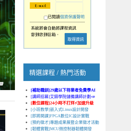
已閱讀
個資保護聲明
取得資訊
精選課程 / 熱門活動
[補助職訓]29歲以下待業者免費學AI
[講師招募]艾鍗學院儲備講師計劃📣
[數位課程]24小時不打烊⚡加速升級
[小班教學]嵌入式Linux設計開發
[即將開課]FPGA數位IC設計實戰
[預約徵才]專題成果展暨企業徵才活動
[韌體實戰]MCU微控制器韌體開發