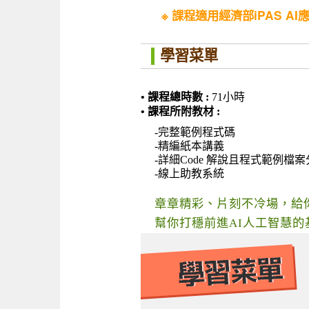
※ 課程適用經濟部iPAS A
學習菜單
• 課程總時數 :
71小時
• 課程所附教材 :
-完整範例程式碼
-精編紙本講義
-詳細Code 解說且程式範例檔
-線上助教系統
章章精彩、片刻不冷場，給
幫你打穩前進AI人工智慧的