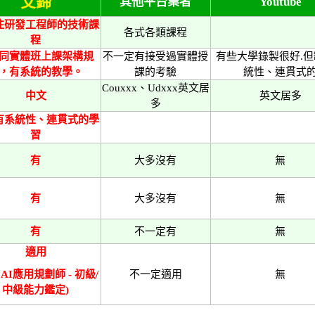
艾鍗
其他平台業者
Youtube
注研發工程師的技術課
各式各類課程
程
同實體班上課架構規
不一定有接受過實體授
有些大學錄製很好.
，有系統的教學。
課的考驗
統性、連貫式
Couxxx、Udxxx英文居
中文
英文居多
多
有系統性、連貫式的學
習
有
大多沒有
無
有
大多沒有
無
有
不一定有
無
適用
S AI應用規劃師 - 初級/
不一定適用
無
中級能力鑑定)