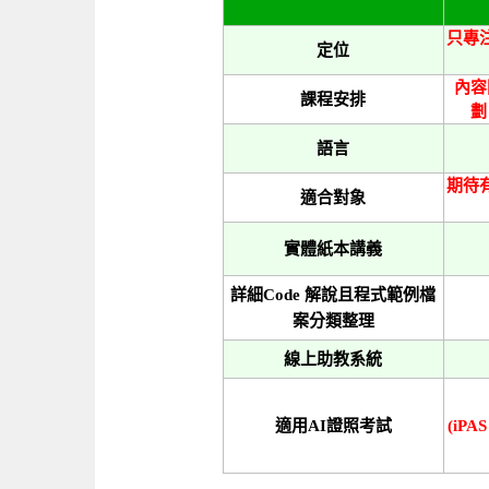
只專
定位
內容
課程安排
劃
語言
期待
適合對象
實體紙本講義
詳細Code 解說且程式範例檔
案分類整理
線上助教系統
適用AI證照考試
(iPA