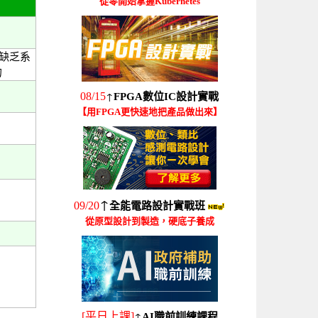
從零開始掌握Kubernetes
但缺乏系
的
↑
08/15
FPGA數位IC設計實戰
【用FPGA更快速地把產品做出來】
↑
09/20
全能電路設計實戰班
從原型設計到製造，硬底子養成
↑
[平日上課]
AI職前訓練課程