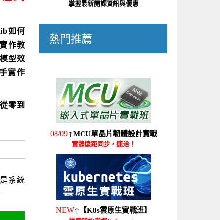
掌握最新開課資訊與優惠
ib如何
熱門推薦
手實作教
模型效
把手實作
從零到
↑
08/09
MCU單晶片韌體設計實戰
實體遠距同步，速洽！
培養是系統
。
↑
NEW
【K8s雲原生實戰班】