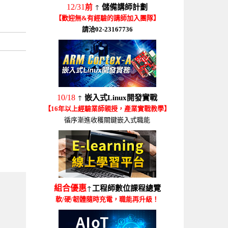
↑
12/31
前
儲備講師計劃
【歡迎無&有經驗的講師加入團隊】
請洽02-23167736
↑
10/18
嵌入式Linux開發實戰
【16年以上經驗業師親授，產業實戰教學】
循序漸進收穫關鍵嵌入式職能
↑
組合優惠
工程師數位課程總覽
軟/硬/韌體隨時充電，職能再升級！