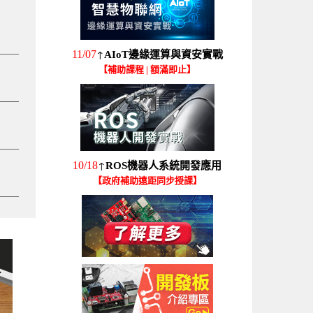
↑
11/07
AIoT邊緣運算與資安實戰
【補助課程 | 額滿即止】
↑
10/18
ROS機器人系統開發應用
【政府補助遠距同步授課】