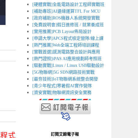
[硬體實戰]全能電路設計工程師實戰班
[補助專班]AI邊緣運算TFL For MCU
[政府補助]ROS機器人系統開發實戰
[免費說明會]假日進修班 / 就業養成班
[實用推薦]PCB Layout佈局設計
[申請大學]APCS程式檢定營隊/線上課
[熱門推薦]Web全端工程師培訓課程
[實戰首選]感測電路整合設計與應用
[熱門證照]iPAS AI應用規劃師考照班
[驅動實戰]Linux / Linux USB驅動設計
[5G物聯網]5G SDN網路技術實戰
[最夯技術]IoT物聯網系統整合開發
[青少年程式]寒暑假AI實作營隊
[資安實戰]物聯網資訊安全實務
的程式
訂閱艾鍗電子報