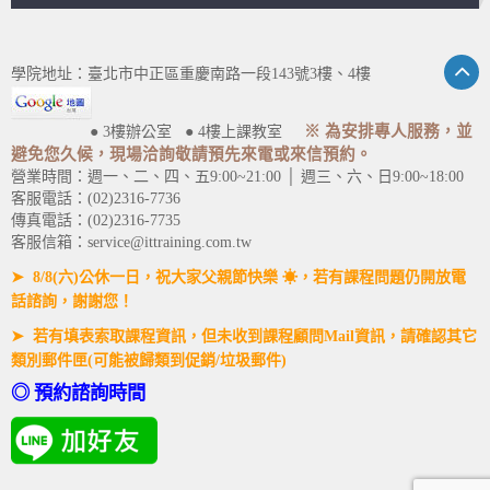
學院地址：臺北市中正區重慶南路一段143號3樓、4樓
※ 為安排專人服務，並
● 3樓辦公室 ● 4樓上課教室
避免您久候，現場洽詢敬請預先來電或來信預約。
營業時間：週一、二、四、五9:00~21:00 │ 週三、六、日9:00~18:00
客服電話：(02)2316-7736
傳真電話：(02)2316-7735
客服信箱：service@ittraining.com.tw
➤ 8/8(六)公休一日，祝大家父親節快樂 ☀，若有課程問題仍開放電
話諮詢，謝謝您！
➤ 若有填表索取課程資訊，但未收到課程顧問Mail資訊，請確認其它
類別郵件匣(可能被歸類到促銷/垃圾郵件)
◎ 預約諮詢時間