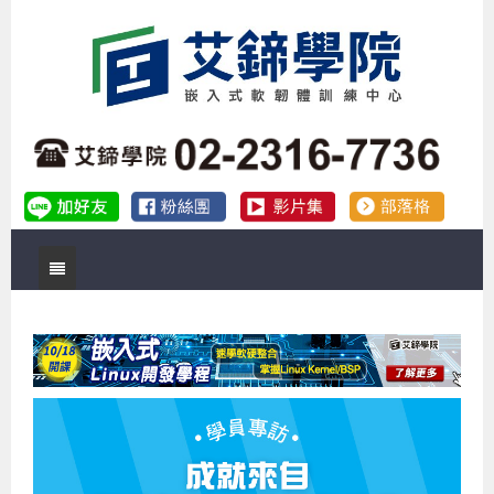
首頁
關於艾鍗
實體課程
最新公告
數位課程
公司簡介
課程說明會
企業預約徵才
補助專班
師資介紹
嵌入式Linux開發系列課程
熱門課程
儲備講師計劃
課程說明會