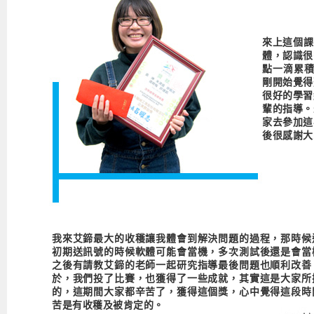
來上這個課
體，認識很
點一滴累積
剛開始覺得
很好的學習
輩的指導。
家去參加這
後很感謝大
我來艾鍗最大的收穫讓我體會到解決問題的過程，那時候
初期送訊號的時候軟體可能會當機，多次測試後還是會當
之後有請教艾鍗的老師一起研究指導最後問題也順利改善
於，我們投了比賽，也獲得了一些成就，其實這是大家所
的，這期間大家都辛苦了，獲得這個獎，心中覺得這段時
苦是有收穫及被肯定的。