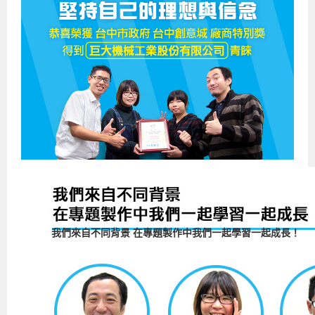
企業服務
開發板介紹
MCU韌體設計系列課程
數位課程總覽
待業青年職訓課程(29歲以下)
政府補助職訓說明會
[學程] 嵌入式Linux開發實務
讓 AI 成為你的數位同事
研討活動
環境設備
硬體/IC設計系列課程
嵌入式Linux開發系列
Kubernetes工程師養成班
企業教育訓練
Linux系統建置實務
ARM MCU單晶片韌體開發
AI雲端原生與MLOps自動化實務
學員專區
最新職缺
AI人工智慧系列課程
MCU韌體開發系列
[假日班]AI邊緣運算實作TensorFlow Lite for MCU
企業儲值優惠方案
最新補助課程
Linux系統程式設計
USB韌體設計
全能電路設計實戰班
n8n 零基礎工作自動化實戰班
嵌入式Linux學程(數位豪華版)
前進校園
艾鍗新聞
iPAS經濟部產業人才能力鑑定
AI人工智慧系列課程
[假日班]物聯網資訊安全實務
艾鍗企業VIP會員
會員優惠
Linux驅動程式設計實戰
STM32嵌入式開發實戰
FPGA 數位IC設計實戰
iPAS AI應用規劃師能力鑑定課程
Vibe Coding：AI 協作全端開發實戰班
Linux系統程式設計
MCU韌體設計
會員優惠
獲獎與榮耀
Web及雲端系列課程
Web及雲端系列課程
更多...
企業徵才
學員見證
校園巡迴講座
ARM Boot Loader設計
[學程]MCU韌體設計實戰
感測電路設計與應用
AI深度學習與影像辨識實戰
iPAS AI應用規劃師能力鑑定
iPAS AI應用規劃師能力鑑定課程
Linux驅動程式
Python硬體控制-Pi Pico物聯網實作
iPAS AI應用規劃師能力鑑定課程
交通資訊
物聯網開發系列課程
IoT物聯網開發系列
研發設計服務
資訊專區
研發實習生計畫
Linux Socket網路程式設計
TI MSP430微控制器開發
Allegro/PCB Layout設計
AI雲端原生與MLOps自動化實務
iPAS AIoT 應用工程師(物聯網類)
Kubernetes雲原生實戰班
ARM Boot Loader
Edge AI與Pi Pico實作應用
Vibe Coding：AI協作全端開發
kubernetes雲原生實戰班
5G-SDN通訊系列課程
iPAS產業人才能力鑑定系列
電腦教室租借服務[台北]
學員常見問題
Raspberry Pi之Python程式設計硬體控制
生醫感測器整合設計班
工業電子丙級輔導考照課程
AI機器學習與深度學習實戰班
iPAS巨量資料分析師
AI雲端原生與MLOps自動化實務
[學程]物聯網整合開發實戰
使用C語言控制Raspberry Pi
AI邊緣運算實作TensorFlow Lite for MCU
生成式AI能力認證
AI雲端原生與MLOps自動化實務
物聯網整合開發與應用
廠商求才
ROS機器人開發系列課程
升大學APCS/學習歷程專區
合作夥伴專區
學員權益與報名須知
嵌入式Linux開發與AI影像辨識
SoC FPGA嵌入式設計實戰
青少年AI人工智慧實作班
iPAS機器學習工程師
n8n 零基礎工作自動化實戰班
Web全端開發應用
SDN網路技術與Mininet實戰
Linux 作業系統實務
生成式AI基礎模型到Agentic AI
Web全端開發應用班
Python硬體控制-Pi Pico物聯網實作
iPAS AI應用規劃師
我們來自不同背景 在專題製作中我們一起學習一起成長！
電腦視覺與影像處理課程
程式語言系列
最新成果展
青少年AI人工智慧實作班[高中生]
穿戴式裝置應用開發
AI課程總覽頁
Web全端開發應用班
5G技術-SDN與Mininet實作
ROS機器人自走車系統開發應用
Raspberry Pi 開發入門
Python機器學習與深度學習
iPAS AIoT應用工程師(物聯網類)
iPAS AIoT應用工程師(物聯網類)
高中生升學超前部署課程總覽
ARM系列課程
Raspberry Pi系列
工程師學習地圖
高中生升學超前部署課程總覽
嵌入式即時作業系統FreeRTOS 設計實作
[學程]感測電路Plus+MCU韌體設計實戰
AI邊緣運算實作TensorFlow Lite for MCU
資訊安全實務
嵌入式物聯網開發實戰
ROS機器手臂控制&演算法實戰
影像課程總覽
AI雲端原生與MLOps自動化實務
5G - SDN與Mininet實作
iPAS巨量資料分析師
APCS檢定 Python課程
C語言程式設計
程式語言系列課程
5G-SDN通訊系列課程
學員專屬提問平台
AIoT智能聯網運算實戰
物聯網Web整合應用實作
[學程]物聯網全端與深度學習整合
智能機器人系統整合開發
電腦視覺與影像處理
ARM mbed 物聯網平台應用實作
AI邊緣運算實作-TFL for MCU
iPAS機器學習工程師
APCS檢定 C++課程
資料結構
Linux & C語言硬體控制