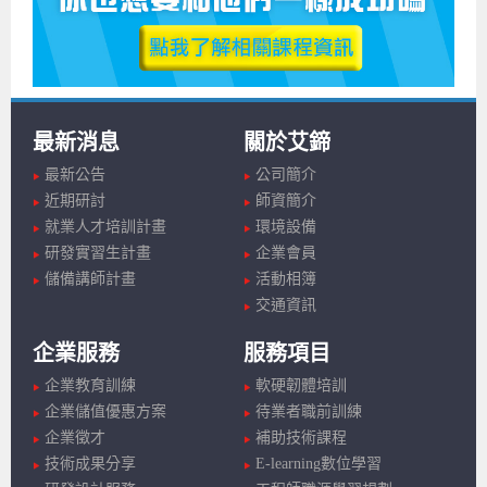
最新消息
關於艾鍗
最新公告
公司簡介
近期研討
師資簡介
就業人才培訓計畫
環境設備
研發實習生計畫
企業會員
儲備講師計畫
活動相簿
交通資訊
企業服務
服務項目
企業教育訓練
軟硬韌體培訓
企業儲值優惠方案
待業者職前訓練
企業徵才
補助技術課程
技術成果分享
E-learning數位學習