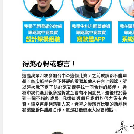
Android系列課程
創意程式設計系列
AI深度學習之問答系統實作
[學程]物聯網全端與深度學習整合
iPAS AIoT應用工程師(物聯網類)
AI深度學習與影像辨識實戰
ARM Boot Loader設計
C語言程式設計
自然語言處理與大型語言模型
APCS檢定 C語言課程
Python程式設計
Python硬體控制-Pi Pico
5G關鍵技術- SDN與Mininet實作
iOS程式開發系列課程
AI強化學習 - 自動控制應用
嵌入式Linux開發與AI影像辨識
ARM Cortex-M0 應用整合設計
資料結構精修班
Android嵌入式平台開發訓練班
資料分析與視覺化
APCS檢定培訓課程
JavaScript程式設計
Raspberry Pi 使用入門
micro:bit 創意程式設計
讓 AI 成為你的數位同事
智能機器人系統整合開發
C++程式設計
Android APP 實戰開發學程
iPhone程式設計基礎班
非監督式學習
【遠距同步】APCS寒/暑假營隊
C++程式設計
Edge AI與Raspberry Pi Pico實作應用
Scratch 創意程式設計
產品應用系列課程
Python程式實戰養成學程
Android Framework
iPhone程式設計進階班
Android嵌入式平台開發訓練班
Edge AI與Pi Pico實作應用
【遠距同步】青少年AI冬/夏令營
Python進階程式設計：從資料結構到演算法
硬體控制使用Python
轉職就業班
Python程式設計
Android ADK周邊裝置開發班
TI MSP430微控制器開發
生醫感測器整合設計班
電腦視覺演算法-人臉識別實戰
青少年AI人工智慧實作班
Python程式實戰養成學程
用樹莓派實現物聯網
實體課程總覽
Python程式設計(舊)
NFC無線通訊設計實作班
AIoT人工智慧與物聯網實戰人才就業班
OpenVINO邊緣運算實務
這是我第四次參加台中盃這個比賽，之前成績都不盡理
APCS寒暑假程式檢定班
物聯網Web整合應用實作班
AI智能醫療電子產品開發人才就業班
iPAS巨量資料分析師考照班
想，每次都坐在台下靜靜的看著其他人在台上領獎，所
以這次我下定了決心來艾鍗尋找一同合作的夥伴。 過
Java 物件導向程式
物聯網韌體工程師人才養成班
程中我們遇到很多挫折甚至會有不同意見，最後終於得
到一個不錯的成果! 我想這幾個月我們的努力沒有白
物聯網平台開發人才養成班(政府+企業雙重補助)
費，很幸運能夠遇到大家，希望之後還有比賽的話能夠
和這些夥伴繼續合作，這是我最想跟大家說的話。
物聯網平台開發人才養成班