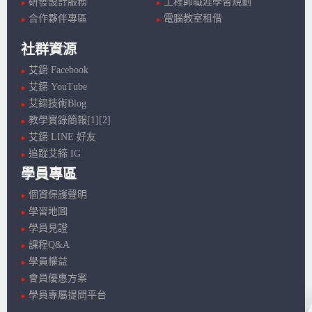
研發設計服務
工程師職涯學習規劃
合作夥伴專區
電腦教室租借
社群資源
艾鍗 Facebook
艾鍗 YouTube
艾鍗技術Blog
教學實錄簡報[1]
[2]
艾鍗 LINE 好友
追蹤艾鍗 IG
學員專區
個資保護聲明
學習地圖
學員見證
課程Q&A
學員權益
會員優惠方案
學員專屬提問平台