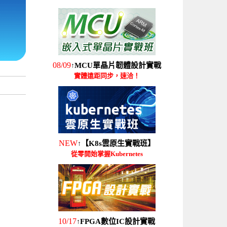
08/09
MCU單晶片韌體設計實戰
↑
實體遠距同步，速洽！
NEW
【K8s雲原生實戰班】
↑
從零開始掌握Kubernetes
10/17
FPGA數位IC設計實戰
↑