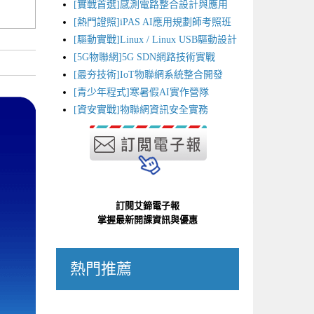
[實戰首選]感測電路整合設計與應用
[熱門證照]iPAS AI應用規劃師考照班
[驅動實戰]Linux / Linux USB驅動設計
[5G物聯網]5G SDN網路技術實戰
[最夯技術]IoT物聯網系統整合開發
[青少年程式]寒暑假AI實作營隊
[資安實戰]物聯網資訊安全實務
訂閱艾鍗電子報
掌握最新開課資訊與優惠
熱門推薦