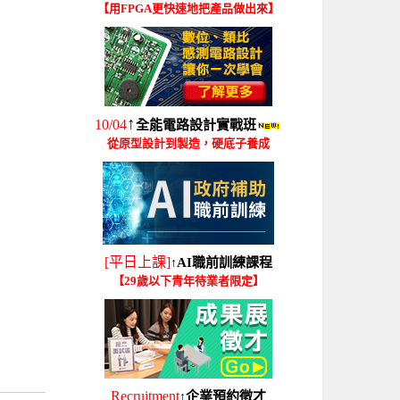
【用FPGA更快速地把產品做出來】
↑
10/04
全能電路設計實戰班
從原型設計到製造，硬底子養成
[平日上課]
AI職前訓練課程
↑
【29歲以下青年待業者限定】
Recruitment
企業預約徵才
↑