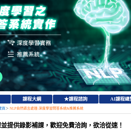
課程大綱
★課程諮詢
AI課程總
覽頁
＞
NLP自然語言處理-
深度學習
問答系統&推薦系統
課並提供錄影補課，歡迎免費洽詢，欲洽從速！