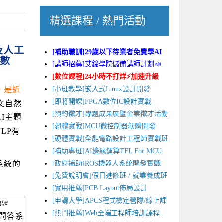
精選課程 / 熱門活動
以及人工
[補助職訓]29歲以下待業者免費學AI
數
[講師招募]艾鍗學院儲備講師計劃📣
[數位課程]24小時不打烊⚡加速升級
[小班教學]嵌入式Linux設計開發
，是近
[即將開課]FPGA數位IC設計實戰
文自然
[預約徵才]專題成果展暨企業徵才活動
I主題
[韌體實戰]MCU微控制器韌體開發
LP有
[硬體實戰]全能電路設計工程師實戰班
[補助專班]AI邊緣運算TFL For MCU
[政府補助]ROS機器人系統開發實戰
系統的
[免費說明會]假日進修班 / 就業養成班
[實用推薦]PCB Layout佈局設計
[申請大學]APCS程式檢定營隊/線上課
ge
[熱門推薦]Web全端工程師培訓課程
t、問答系