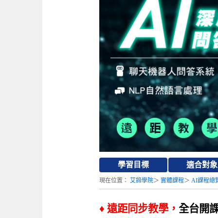
學習目標
適合對象
現在位置：
艾鍗學院
＞
實體課程
＞
AI課程總
♦ 遠距同步教學，
全台開