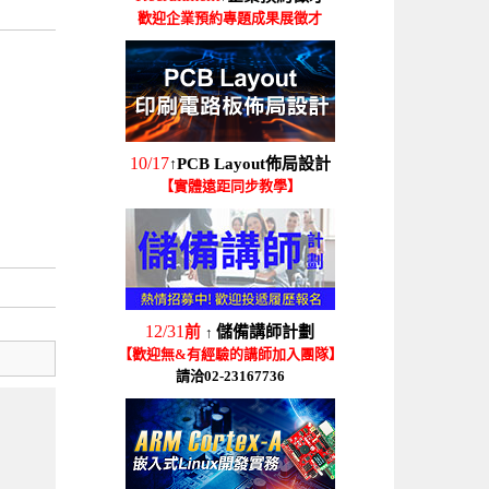
歡迎企業預約專題成果展徵才
10/17
PCB Layout佈局設計
↑
【實體遠距同步教學】
12/31
前
儲備講師計劃
↑
【歡迎無&有經驗的講師加入團隊】
請洽02-23167736