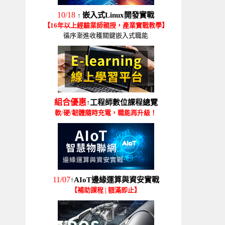
10/18
嵌入式Linux開發實戰
↑
【16年以上經驗業師親授，產業實戰教學】
循序漸進收穫關鍵嵌入式職能
組合優惠
工程師數位課程總覽
↑
軟/硬/韌體隨時充電，職能再升級！
11/07
AIoT邊緣運算與資安實戰
↑
【補助課程 | 額滿即止】