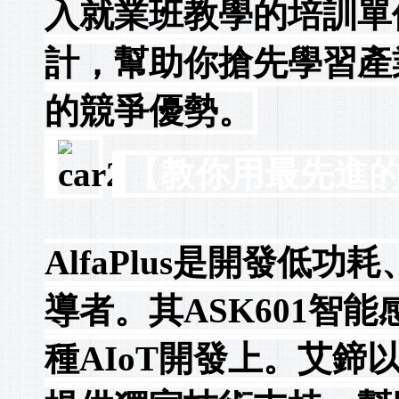
入就業班教學的培訓單
計，幫助你搶先學習產
的競爭優勢。
【教你用最先進
AlfaPlus是開發
導者。其ASK601智
種AIoT開發上。艾鍗以優