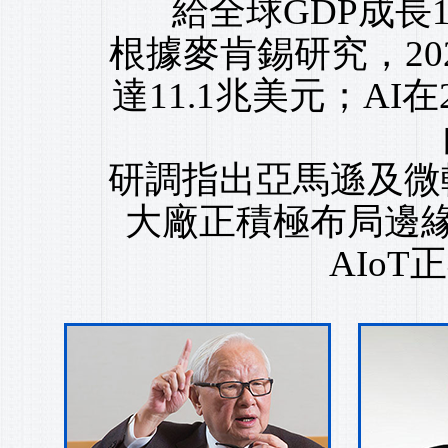
給全球GDP成長1
根據麥肯錫研究，20
達11.1兆美元；AI
研調指出亞馬遜及微軟
大廠正積極布局邊緣
AIo