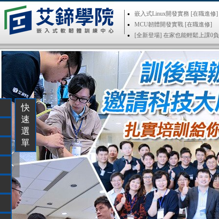
快
速
選
單