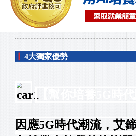
4大獨家優勢
【幫你培養5G時代
因應5G時代潮流，艾鍗