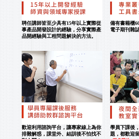
聘任講師皆至少具有15年以上實際從
備有書籍櫃6
事產品開發設計的經驗，分享實際產
電子期刊雜誌
品開經驗與工程問題解決的方法。
歡迎利用諮詢平台，讓專家線上為你
學員下課後
排難解惑，課堂外、結訓後不怕找不
題，都歡迎留